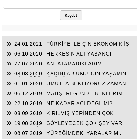
Kaydet
24.01.2021
TÜRKİYE İLE ÇİN EKONOMİK İŞ
BİRLİĞİNİ ARTTIRMALI
06.10.2020
HERKESİN ADI YABANCI
27.07.2020
ANLATAMADIKLARIM…
08.03.2020
KADINLAR UMUDUN YAŞAMIN
ÖZGÜRLÜĞÜN ÖZÜDÜR...
01.01.2020
UMUTLA BEKLİYORUZ ZAMAN
NE ZAMAN...
06.12.2019
MAHŞERİ GÜNDE BEKLERİM
SİZİ...
22.10.2019
NE KADAR ACI DEĞİLMİ?...
08.09.2019
KIRILMIŞ YERİNDEN ÇOK
ACIYOR CANIM...
19.08.2019
SÖYLEYECEK ÇOK ŞEY VAR
AMA TAKATİM YOK. YORGUNUM...!
08.07.2019
YÜREĞİMDEKİ YARALARIM...