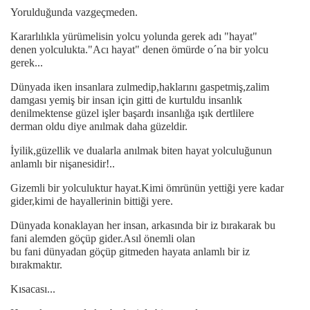
Yorulduğunda vazgeçmeden.
Kararlılıkla yürümelisin yolcu yolunda gerek adı "hayat"
denen yolculukta."Acı hayat" denen ömürde o´na bir yolcu
gerek...
Dünyada iken insanlara zulmedip,haklarını gaspetmiş,zalim
damgası yemiş bir insan için gitti de kurtuldu insanlık
denilmektense güzel işler başardı insanlığa ışık dertlilere
derman oldu diye anılmak daha güzeldir.
İyilik,güzellik ve dualarla anılmak biten hayat yolculuğunun
anlamlı bir nişanesidir!..
Gizemli bir yolculuktur hayat.Kimi ömrünün yettiği yere kadar
gider,kimi de hayallerinin bittiği yere.
Dünyada konaklayan her insan, arkasında bir iz bırakarak bu
fani alemden göçüp gider.Asıl önemli olan
bu fani dünyadan göçüp gitmeden hayata anlamlı bir iz
bırakmaktır.
Kısacası...