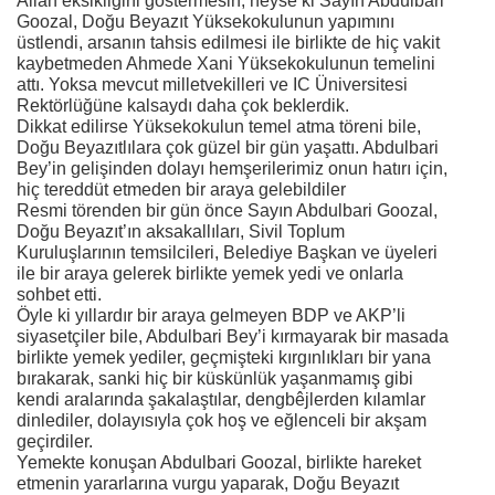
Allah eksikliğini göstermesin, neyse ki Sayın Abdulbari
Goozal, Doğu Beyazıt Yüksekokulunun yapımını
üstlendi, arsanın tahsis edilmesi ile birlikte de hiç vakit
kaybetmeden Ahmede Xani Yüksekokulunun temelini
attı. Yoksa mevcut milletvekilleri ve IC Üniversitesi
Rektörlüğüne kalsaydı daha çok beklerdik.
Dikkat edilirse Yüksekokulun temel atma töreni bile,
Doğu Beyazıtlılara çok güzel bir gün yaşattı. Abdulbari
Bey’in gelişinden dolayı hemşerilerimiz onun hatırı için,
hiç tereddüt etmeden bir araya gelebildiler
Resmi törenden bir gün önce Sayın Abdulbari Goozal,
Doğu Beyazıt’ın aksakallıları, Sivil Toplum
Kuruluşlarının temsilcileri, Belediye Başkan ve üyeleri
ile bir araya gelerek birlikte yemek yedi ve onlarla
sohbet etti.
Öyle ki yıllardır bir araya gelmeyen BDP ve AKP’li
siyasetçiler bile, Abdulbari Bey’i kırmayarak bir masada
birlikte yemek yediler, geçmişteki kırgınlıkları bir yana
bırakarak, sanki hiç bir küskünlük yaşanmamış gibi
kendi aralarında şakalaştılar, dengbêjlerden kılamlar
dinlediler, dolayısıyla çok hoş ve eğlenceli bir akşam
geçirdiler.
Yemekte konuşan Abdulbari Goozal, birlikte hareket
etmenin yararlarına vurgu yaparak, Doğu Beyazıt