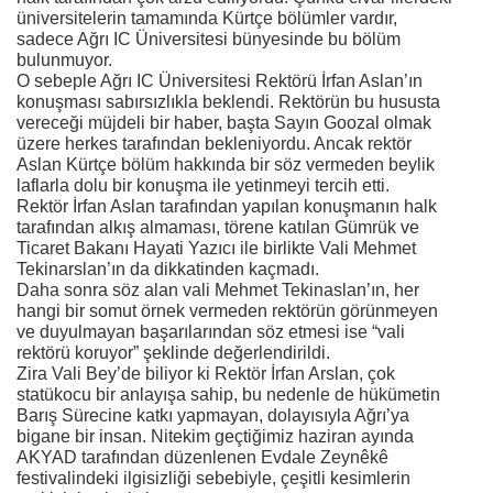
üniversitelerin tamamında Kürtçe bölümler vardır,
sadece Ağrı IC Üniversitesi bünyesinde bu bölüm
bulunmuyor.
O sebeple Ağrı IC Üniversitesi Rektörü İrfan Aslan’ın
konuşması sabırsızlıkla beklendi. Rektörün bu hususta
vereceği müjdeli bir haber, başta Sayın Goozal olmak
üzere herkes tarafından bekleniyordu. Ancak rektör
Aslan Kürtçe bölüm hakkında bir söz vermeden beylik
laflarla dolu bir konuşma ile yetinmeyi tercih etti.
Rektör İrfan Aslan tarafından yapılan konuşmanın halk
tarafından alkış almaması, törene katılan Gümrük ve
Ticaret Bakanı Hayati Yazıcı ile birlikte Vali Mehmet
Tekinarslan’ın da dikkatinden kaçmadı.
Daha sonra söz alan vali Mehmet Tekinaslan’ın, her
hangi bir somut örnek vermeden rektörün görünmeyen
ve duyulmayan başarılarından söz etmesi ise “vali
rektörü koruyor” şeklinde değerlendirildi.
Zira Vali Bey’de biliyor ki Rektör İrfan Arslan, çok
statükocu bir anlayışa sahip, bu nedenle de hükümetin
Barış Sürecine katkı yapmayan, dolayısıyla Ağrı’ya
bigane bir insan. Nitekim geçtiğimiz haziran ayında
AKYAD tarafından düzenlenen Evdale Zeynêkê
festivalindeki ilgisizliği sebebiyle, çeşitli kesimlerin