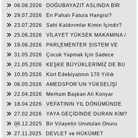
06.08.2026
DOĞUBAYAZIT ASLINDA BİR
İNANÇ MERKEZİDİR
29.07.2026
En Pahalı Fatura Hangisi?
23.07.2026
Sahi Kaldırımlar Kimin İçindir?
25.06.2026
VİLAYET YÜKSEK MAKAMINA /
BEYAZIT
19.06.2026
PARLEMENTER SISTEM VE
CUMHURBAŞKANLIĞI SİSTEMI ÜZERİNDE
31.05.2026
Çocuk Yapmak İçin Sadece
DEĞERLENDIRME
Nasihat Yetmez
21.05.2026
KEŞKE BÜYÜKLERİMİZ DE BU
GÜNLERİ YAŞAYABİLSEYDİ
10.05.2026
Kürt Edebiyatının 170 Yıllık
Mirası
06.05.2026
AMEDSPOR’UN YÜKSELİŞİ
22.04.2026
Merhum Başkan Ali Konyar
18.04.2026
VEFATININ YIL DÖNÜMÜNDE
RAHMET VE MİNNETLE
27.02.2026
YAYA GEÇİDİNDE DURAN KİM?
06.12.2025
Bir Vilayetin Unutulan Onuru
DOĞUBAYAZIT YENİDEN İL OLMALIDIR
27.11.2025
DEVLET ve HÜKÜMET