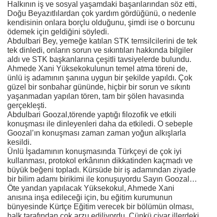
Halkının iş ve sosyal yaşamdaki başarılarından söz etti,
Doğu Beyazıtlılardan çok yardım gördüğünü, o nedenle
kendisinin onlara borçlu olduğunu, şimdi ise o borcunu
ödemek için geldiğini söyledi.
Abdulbari Bey, yemeğe katılan STK temsilcilerini de tek
tek dinledi, onların sorun ve sıkıntıları hakkında bilgiler
aldı ve STK başkanlarına çeşitli tavsiyelerde bulundu.
Ahmede Xani Yüksekokulunun temel atma töreni de,
ünlü iş adamının şanına uygun bir şekilde yapıldı. Çok
güzel bir sonbahar gününde, hiçbir bir sorun ve sıkıntı
yaşanmadan yapılan tören, tam bir şölen havasında
gerçekleşti.
Abdulbari Goozal,törende yaptığı filozofik ve etkili
konuşması ile dinleyenleri daha da etkiledi. O sebeple
Goozal’ın konuşması zaman zaman yoğun alkışlarla
kesildi.
Ünlü İşadamının konuşmasında Türkçeyi de çok iyi
kullanması, protokol erkânının dikkatinden kaçmadı ve
büyük beğeni topladı. Kürsüde bir iş adamından ziyade
bir bilim adamı birikimi ile konuşuyordu Sayın Goozal…
Öte yandan yapılacak Yüksekokul, Ahmede Xani
anısına inşa edileceği için, bu eğitim kurumunun
bünyesinde Kürtçe Eğitim verecek bir bölümün olması,
halk tarafından çok arzu ediliyordu. Çünkü civar illerdeki