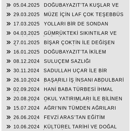
05.04.2025
DOĞUBAYAZIT’TA KUŞLAR VE
İNSANLAR
29.03.2025
MÜZE İÇİN LAF ÇOK TEŞEBBÜS
YOK
17.03.2025
YOLLARI BİR DE SONDAN
BAŞLAYIN!...
04.03.2025
GÜMRÜKTEKİ SIKINTILAR VE
BEN BİLİRİM GÜDÜMÜ
27.01.2025
BİŞAR ÇOKTİN İLE DEĞİŞEN
DOĞUBAYAZIT’IN ÇEHRESİ
16.01.2025
DOĞUBAYAZIT'TA İKİLEM
YAŞAM
08.12.2024
SULUÇEM SAZLIĞI
30.11.2024
SADULLAH UÇAR İLE BİR
ARADA
26.10.2024
BAŞARILI İŞ İNSANI ABDULBARİ
GOZEL BÖLGE İÇİN ÖNEMLİ BİR ŞAHSİYET…
02.09.2024
HANİ BABA TÜRBESİ İHMAL
EDİLİYOR
20.08.2024
OKUL YATIRIMLARI İLE BİLİNEN
HEMŞERİMİZ DÜNDEN BUGÜNE İBRAHİM
15.07.2024
AĞRI’NIN TÜMDEN AĞRILARI
YASUBUĞA İLE PORTRE…
26.06.2024
FEVZİ ARAS’TAN EĞİTİM
HİZMETLERİNE DEVAM
10.06.2024
KÜLTÜREL TARİHİ VE DOĞAL