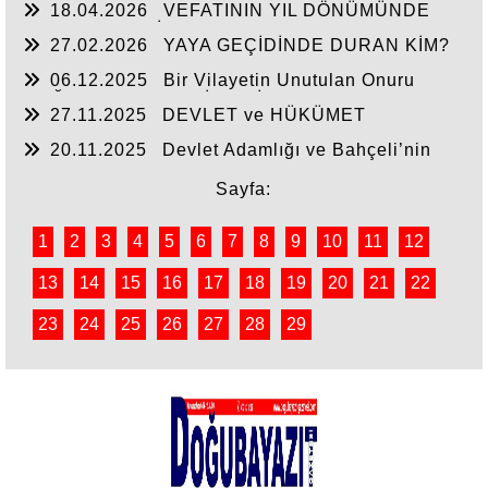
18.04.2026
VEFATININ YIL DÖNÜMÜNDE
RAHMET VE MİNNETLE
27.02.2026
YAYA GEÇİDİNDE DURAN KİM?
06.12.2025
Bir Vilayetin Unutulan Onuru
DOĞUBAYAZIT YENİDEN İL OLMALIDIR
27.11.2025
DEVLET ve HÜKÜMET
20.11.2025
Devlet Adamlığı ve Bahçeli’nin
Tarihi Çıkışı
Sayfa:
1
2
3
4
5
6
7
8
9
10
11
12
13
14
15
16
17
18
19
20
21
22
23
24
25
26
27
28
29