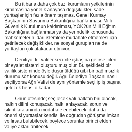
Bu itibarla,daha çok bazı kurumların yetkilerinin
kırpılmasına yönelik anayasa değişiklikleri sade
yurttaşlar için fazla önem taşımaz. Genel Kurmay
Başkanının Savunma Bakanlığına bağlanması, Milli
Güvenlik Kurulunun kaldırılması, YÖK?ün Milli Eğitim
Bakanlığına bağlanması ya da yerindelik konusunda
mahkemelerin idari işlemlere müdahale etmemesi için
getirilecek değişiklikler, ne sosyal gurupları ne de
yurttaşları çok alakadar etmiyor.
Deniliyor ki: valiler seçimle işbaşına gelirse fiilen
bir eyalet sistemi oluşturulmuş olur. Bu şekildeki bir
valilik sisteminde öyle düşünüldüğü gibi bir bağımsızlık
durumu söz konusu değil. Ağrı Belediye Başkanı nasıl
seçiliyorsa Ağrı Valisi de aynı yöntemle seçilip iş başına
gelecek hepsi o kadar.
Onun ötesinde; seçilecek vali halktan biri olacak,
halkın dilini konuşacak, halkı anlayacak, sorun ve
sıkıntılara anında müdahale edebilecek, daha da
önemlisi yurttaşlar kendisi ile doğrudan görüşme imkan
ve fırsatı bulabilecek, böylece sorunlar birinci elden
valiye aktarılabilecek.