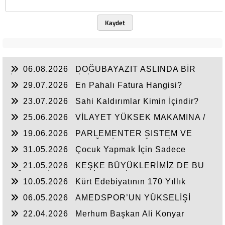
Kaydet
06.08.2026
DOĞUBAYAZIT ASLINDA BİR
İNANÇ MERKEZİDİR
29.07.2026
En Pahalı Fatura Hangisi?
23.07.2026
Sahi Kaldırımlar Kimin İçindir?
25.06.2026
VİLAYET YÜKSEK MAKAMINA /
BEYAZIT
19.06.2026
PARLEMENTER SISTEM VE
CUMHURBAŞKANLIĞI SİSTEMI ÜZERİNDE
31.05.2026
Çocuk Yapmak İçin Sadece
DEĞERLENDIRME
Nasihat Yetmez
21.05.2026
KEŞKE BÜYÜKLERİMİZ DE BU
GÜNLERİ YAŞAYABİLSEYDİ
10.05.2026
Kürt Edebiyatının 170 Yıllık
Mirası
06.05.2026
AMEDSPOR’UN YÜKSELİŞİ
22.04.2026
Merhum Başkan Ali Konyar