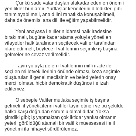
Çünkü sade vatandaşları alakadar eden en önemli
yenilikler bunlardır. Yurttaşlar kendilerini diledikleri gibi
tanımlayabilmeli, ana dilini rahatlıkla konuşabilmeli,
daha da önemlisi ana dili ile eğitim yapabilmelidir.
Yeni anayasa ile ıllerin idaresi halk iradesine
bırakılmalı, bugüne kadar atama yoluyla yönetilen
vilayetler halk tarafından seçilecek valiler tarafından
idare edilmeli, böylece il valilerinin seçimle iş başına
gelmelerine cevaz verilmelidir.
Tayın yoluyla gelen ıl valilerinin milli irade ile
seçilen milletvekillerinin önünde olması, keza seçimle
oluşturulan il genel meclisinin ve belediyelerin onay
mercii olması, hiçbir demokratik düşünce ile izah
edilemez.
O sebeple Valiler mutlaka seçimle iş başına
gelmeli, il yöneticilerini valiler tayın etmeli ve bu şekilde
halka karşı doğrudan sorumlu olmalıdırlar. Yoksa
şimdiki gibi; iş yapmaktan çok iktidar yanlısı olmanın
yeterli görüldüğü atamalı bir valilik müessesesi ile il
yönetimi ila nihayet sürdürülemez.