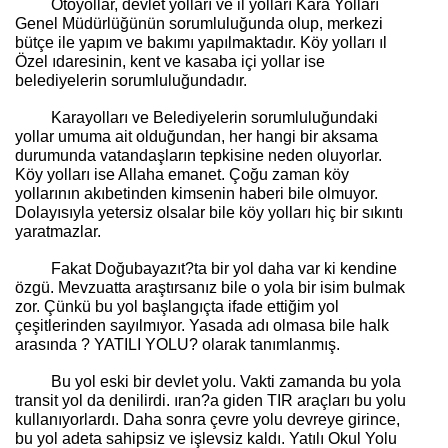
Otoyollar, devlet yolları ve il yolları Kara Yolları
Genel Müdürlüğünün sorumluluğunda olup, merkezi
bütçe ile yapım ve bakımı yapılmaktadır. Köy yolları ıl
Özel ıdaresinin, kent ve kasaba içi yollar ise
belediyelerin sorumluluğundadır.
Karayolları ve Belediyelerin sorumluluğundaki
yollar umuma ait olduğundan, her hangi bir aksama
durumunda vatandaşların tepkisine neden oluyorlar.
Köy yolları ise Allaha emanet. Çoğu zaman köy
yollarının akıbetinden kimsenin haberi bile olmuyor.
Dolayısıyla yetersiz olsalar bile köy yolları hiç bir sıkıntı
yaratmazlar.
Fakat Doğubayazıt?ta bir yol daha var ki kendine
özgü. Mevzuatta araştırsanız bile o yola bir isim bulmak
zor. Çünkü bu yol başlangıçta ifade ettiğim yol
çeşitlerinden sayılmıyor. Yasada adı olmasa bile halk
arasında ? YATILI YOLU? olarak tanımlanmış.
Bu yol eski bir devlet yolu. Vakti zamanda bu yola
transit yol da denilirdi. ıran?a giden TIR araçları bu yolu
kullanıyorlardı. Daha sonra çevre yolu devreye girince,
bu yol adeta sahipsiz ve işlevsiz kaldı. Yatılı Okul Yolu