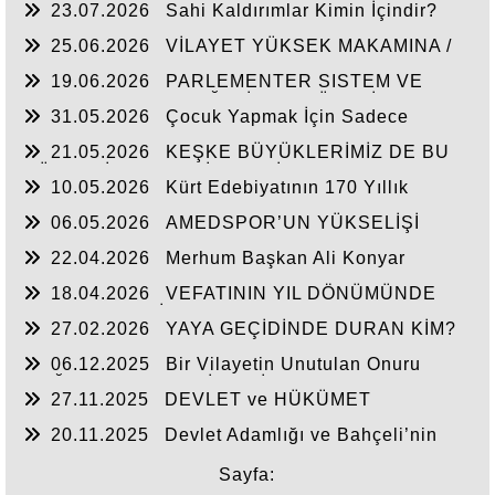
23.07.2026
Sahi Kaldırımlar Kimin İçindir?
25.06.2026
VİLAYET YÜKSEK MAKAMINA /
BEYAZIT
19.06.2026
PARLEMENTER SISTEM VE
CUMHURBAŞKANLIĞI SİSTEMI ÜZERİNDE
31.05.2026
Çocuk Yapmak İçin Sadece
DEĞERLENDIRME
Nasihat Yetmez
21.05.2026
KEŞKE BÜYÜKLERİMİZ DE BU
GÜNLERİ YAŞAYABİLSEYDİ
10.05.2026
Kürt Edebiyatının 170 Yıllık
Mirası
06.05.2026
AMEDSPOR’UN YÜKSELİŞİ
22.04.2026
Merhum Başkan Ali Konyar
18.04.2026
VEFATININ YIL DÖNÜMÜNDE
RAHMET VE MİNNETLE
27.02.2026
YAYA GEÇİDİNDE DURAN KİM?
06.12.2025
Bir Vilayetin Unutulan Onuru
DOĞUBAYAZIT YENİDEN İL OLMALIDIR
27.11.2025
DEVLET ve HÜKÜMET
20.11.2025
Devlet Adamlığı ve Bahçeli’nin
Tarihi Çıkışı
Sayfa: