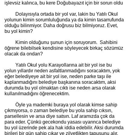
işlevsiz kalınca, bu kere Doğubayazıt için bir sorun oldu
Dolayısıyla ortada bir yol var, lakin bu Yatılı Okul
yolunun kimin sorumluluğunda ya da kimin tasarrufunda
olduğu bilinmiyor. Daha doğrusu biz bilmiyoruz. Evet,
bu yol kimin?
Kimin olduğunu şunun için soruyorum.
Sahibini
öğrene bilebilsek kendisine söyleyecek birkaç sözümüz
olacak da ondan?
Yatılı Okul yolu Karayollarına ait bir yol ise bu
yolun yıllardır neden asfaltlanmadığını soracaktım, yok
eğer belediyeye ait bir yol ise, neden parke taşı ile
kaplanmadığını belediye başkanına soracaktım, aksi
durumda bu yol olmaktan cıktı ise neden arsa olarak
kullanılmadığını öğrenecektim.
Öyle ya mademki buraya yol olarak kimse sahip
çıkmıyorsa, o zaman belediye bu yola sahip cıksın,
parsellesin ve arsa diye satsın. Laf aramızda çok da
para eder. Çünkü gecekondu yasası uyarınca belediye
bu yol üzerinde pek ala hak iddia edebilir. Aksi durumda
birileri bir gün sahip çıkar ve zilyetlikten tapusunu alır.