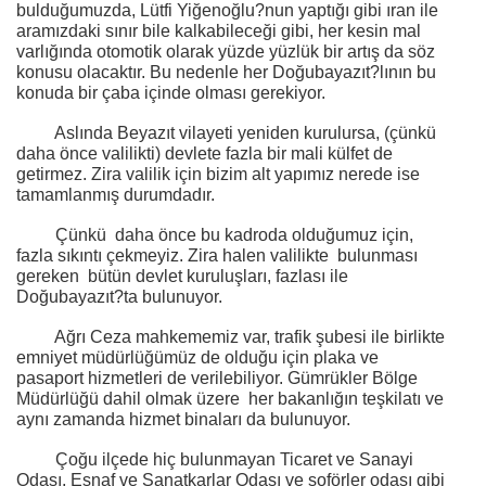
bulduğumuzda, Lütfi Yiğenoğlu?nun yaptığı gibi ıran ile
aramızdaki sınır bile kalkabileceği gibi, her kesin mal
varlığında otomotik olarak yüzde yüzlük bir artış da söz
konusu olacaktır. Bu nedenle her Doğubayazıt?lının bu
konuda bir çaba içinde olması gerekiyor.
Aslında Beyazıt vilayeti yeniden kurulursa, (çünkü
daha önce valilikti) devlete fazla bir mali külfet de
getirmez. Zira valilik için bizim alt yapımız nerede ise
tamamlanmış durumdadır.
Çünkü
daha önce bu kadroda olduğumuz için,
fazla sıkıntı çekmeyiz. Zira halen valilikte
bulunması
gereken
bütün devlet kuruluşları, fazlası ile
Doğubayazıt?ta bulunuyor.
Ağrı Ceza mahkememiz var, trafik şubesi ile birlikte
emniyet müdürlüğümüz de olduğu için plaka ve
pasaport hizmetleri de verilebiliyor. Gümrükler Bölge
Müdürlüğü dahil olmak üzere
her bakanlığın teşkilatı ve
aynı zamanda hizmet binaları da bulunuyor.
Çoğu ilçede hiç bulunmayan Ticaret ve Sanayi
Odası, Esnaf ve Sanatkarlar Odası ve şoförler odası gibi