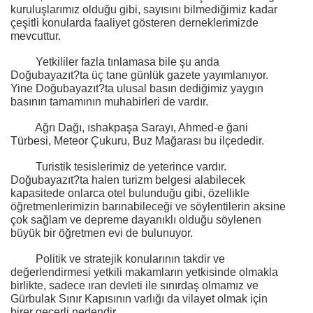
kuruluşlarımız olduğu gibi, sayısını bilmediğimiz kadar
çeşitli konularda faaliyet gösteren derneklerimizde
mevcuttur.
Yetkililer fazla tınlamasa bile şu anda
Doğubayazıt?ta üç tane günlük gazete yayımlanıyor.
Yine Doğubayazıt?ta ulusal basın dediğimiz yaygın
basının tamamının muhabirleri de vardır.
Ağrı Dağı, ıshakpaşa Sarayı, Ahmed-e ğani
Türbesi, Meteor Çukuru, Buz Mağarası bu ilçededir.
Turistik tesislerimiz de yeterince vardır.
Doğubayazıt?ta halen turizm belgesi alabilecek
kapasitede onlarca otel bulunduğu gibi, özellikle
öğretmenlerimizin barınabileceği ve söylentilerin aksine
çok sağlam ve depreme dayanıklı olduğu söylenen
büyük bir öğretmen evi de bulunuyor.
Politik ve stratejik konularının takdir ve
değerlendirmesi yetkili makamların yetkisinde olmakla
birlikte, sadece ıran devleti ile sınırdaş olmamız ve
Gürbulak Sınır Kapısının varlığı da vilayet olmak için
birer geçerli nedendir.