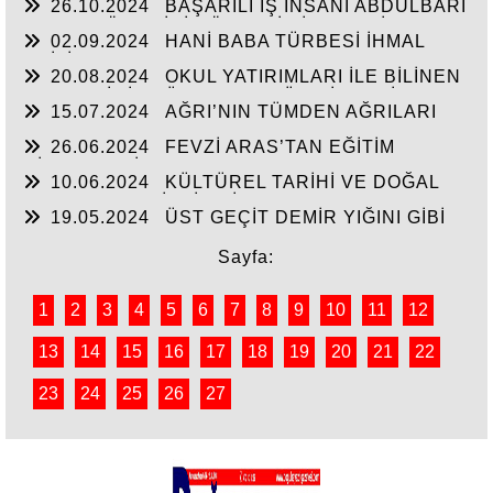
26.10.2024
BAŞARILI İŞ İNSANI ABDULBARİ
GOZEL BÖLGE İÇİN ÖNEMLİ BİR ŞAHSİYET…
02.09.2024
HANİ BABA TÜRBESİ İHMAL
EDİLİYOR
20.08.2024
OKUL YATIRIMLARI İLE BİLİNEN
HEMŞERİMİZ DÜNDEN BUGÜNE İBRAHİM
15.07.2024
AĞRI’NIN TÜMDEN AĞRILARI
YASUBUĞA İLE PORTRE…
26.06.2024
FEVZİ ARAS’TAN EĞİTİM
HİZMETLERİNE DEVAM
10.06.2024
KÜLTÜREL TARİHİ VE DOĞAL
ESERLER SAHİPSİZ Mİ?
19.05.2024
ÜST GEÇİT DEMİR YIĞINI GİBİ
Sayfa:
1
2
3
4
5
6
7
8
9
10
11
12
13
14
15
16
17
18
19
20
21
22
23
24
25
26
27