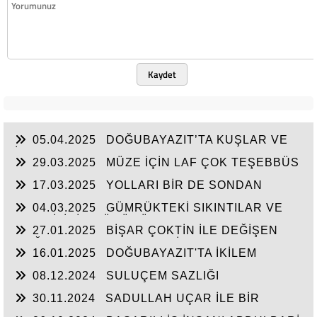
Kaydet
05.04.2025
DOĞUBAYAZIT’TA KUŞLAR VE
İNSANLAR
29.03.2025
MÜZE İÇİN LAF ÇOK TEŞEBBÜS
YOK
17.03.2025
YOLLARI BİR DE SONDAN
BAŞLAYIN!...
04.03.2025
GÜMRÜKTEKİ SIKINTILAR VE
BEN BİLİRİM GÜDÜMÜ
27.01.2025
BİŞAR ÇOKTİN İLE DEĞİŞEN
DOĞUBAYAZIT’IN ÇEHRESİ
16.01.2025
DOĞUBAYAZIT'TA İKİLEM
YAŞAM
08.12.2024
SULUÇEM SAZLIĞI
30.11.2024
SADULLAH UÇAR İLE BİR
ARADA