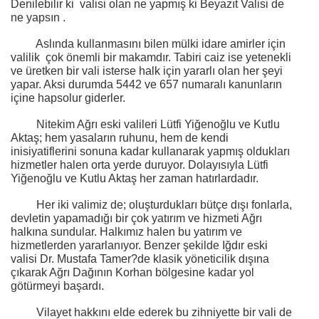
Denilebilir ki
valisi olan ne yapmış ki Beyazıt Valisi de
ne yapsın .
Aslında kullanmasını bilen mülki idare amirler için
valilik
çok önemli bir makamdır. Tabiri caiz ise yetenekli
ve üretken bir vali isterse halk için yararlı olan her şeyi
yapar. Aksi durumda 5442 ve 657 numaralı kanunların
içine hapsolur giderler.
Nitekim Ağrı eski valileri Lütfi Yiğenoğlu ve Kutlu
Aktaş; hem yasaların ruhunu, hem de kendi
inisiyatiflerini sonuna kadar kullanarak yapmış oldukları
hizmetler halen orta yerde duruyor. Dolayısıyla Lütfi
Yiğenoğlu ve Kutlu Aktaş her zaman hatırlardadır.
Her iki valimiz de; oluşturdukları bütçe dışı fonlarla,
devletin yapamadığı bir çok yatırım ve hizmeti Ağrı
halkına sundular. Halkımız halen bu yatırım ve
hizmetlerden yararlanıyor. Benzer şekilde Iğdır eski
valisi Dr. Mustafa Tamer?de klasik yöneticilik dışına
çıkarak Ağrı Dağının Korhan bölgesine kadar yol
götürmeyi başardı.
Vilayet hakkını elde ederek bu zihniyette bir vali de