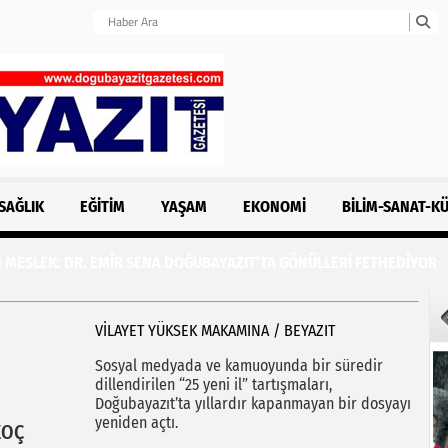
SAĞLIK
EĞITIM
YAŞAM
EKONOMI
BILIM-SANAT-K
MESLEK: DR. EMİR SENA DOĞUBAYAZIT’TA GÖNÜLLERİ FETHEDİYOR
VİLAYET YÜKSEK MAKAMINA / BEYAZIT
Sosyal medyada ve kamuoyunda bir süredir
dillendirilen “25 yeni il” tartışmaları,
Doğubayazıt’ta yıllardır kapanmayan bir dosyayı
yeniden açtı.
KOÇ