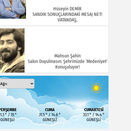
Hüseyin DEMİR
SANDIK SONUÇLARINDAKİ MESAJ NET!
VATANDAŞ,
Mahsun Şahin
Sakın Duyulmasın: Şehrimizde ‘Medeniyet’
Konuşuluyor!
MEHMET KOÇ
DOĞUBAYAZIT ASLINDA BİR İNANÇ
PERŞEMBE
CUMA
CUMARTESI
MERKEZİDİR
1.3 ° / 15 °
31.5 ° / 14.6 °
33.1 ° / 14.4 °
GÜNEŞLI
GÜNEŞLI
GÜNEŞLI