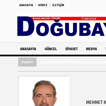
ANASAYFA
KÜNYE
İLETIŞIM
ANASAYFA
GÜNCEL
SIYASET
MEDYA
BİR ÇOCUĞUN GÜLÜMSEMESİYLE BAŞLAYAN 
Popüler
MEHMET 