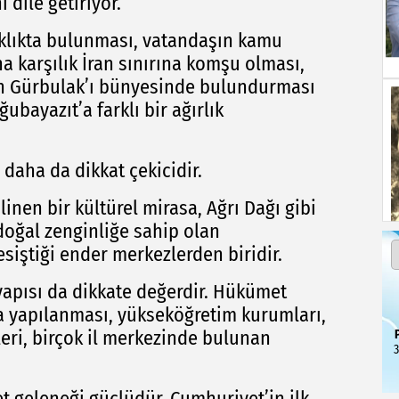
i dile getiriyor.
aklıkta bulunması, vatandaşın kamu
na karşılık İran sınırına komşu olması,
dan Gürbulak’ı bünyesinde bulundurması
ubayazıt’a farklı bir ağırlık
 daha da dikkat çekicidir.
inen bir kültürel mirasa, Ağrı Dağı gibi
doğal zenginliğe sahip olan
esiştiği ender merkezlerden biridir.
apısı da dikkate değerdir. Hükümet
za yapılanması, yükseköğretim kurumları,
leri, birçok il merkezinde bulunan
3
t geleneği güçlüdür. Cumhuriyet’in ilk