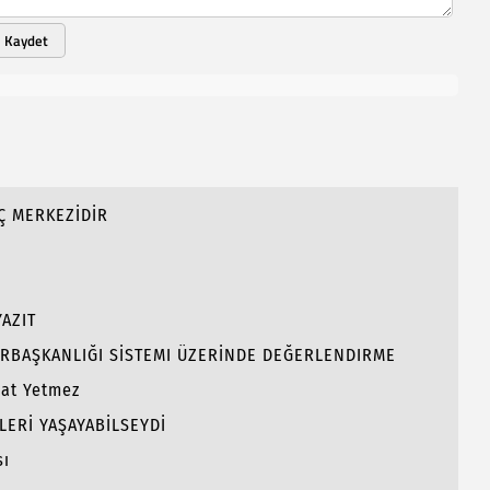
Kaydet
Ç MERKEZİDİR
AZIT
RBAŞKANLIĞI SİSTEMI ÜZERİNDE DEĞERLENDIRME
hat Yetmez
LERİ YAŞAYABİLSEYDİ
sı