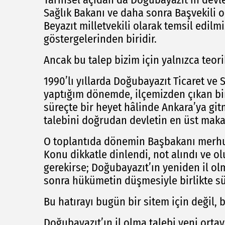
Sağlık Bakanı ve daha sonra Başvekili 
Beyazıt milletvekili olarak temsil edil
göstergelerinden biridir.
Ancak bu talep bizim için yalnızca teorik
1990’lı yıllarda Doğubayazıt Ticaret ve
yaptığım dönemde, ilçemizden çıkan bi
süreçte bir heyet hâlinde Ankara’ya git
talebini doğrudan devletin en üst maka
O toplantıda dönemin Başbakanı merhu
Konu dikkatle dinlendi, not alındı ve o
gerekirse; Doğubayazıt’ın yeniden il olm
sonra hükümetin düşmesiyle birlikte sür
Bu hatırayı bugün bir sitem için değil, 
Doğubayazıt’ın il olma talebi yeni ortay