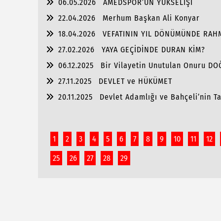
06.05.2026
AMEDSPOR’UN YÜKSELİŞİ
22.04.2026
Merhum Başkan Ali Konyar
18.04.2026
VEFATININ YIL DÖNÜMÜNDE RAH
27.02.2026
YAYA GEÇİDİNDE DURAN KİM?
06.12.2025
Bir Vilayetin Unutulan Onuru D
27.11.2025
DEVLET ve HÜKÜMET
20.11.2025
Devlet Adamlığı ve Bahçeli’nin Tar
1
2
3
4
5
6
7
8
9
10
11
12
25
26
27
28
29