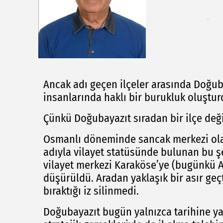
Ancak adı geçen ilçeler arasında Doğub
insanlarında haklı bir burukluk oluştur
Çünkü Doğubayazıt sıradan bir ilçe deği
Osmanlı döneminde sancak merkezi olan
adıyla vilayet statüsünde bulunan bu şeh
vilayet merkezi Karaköse’ye (bugünkü A
düşürüldü. Aradan yaklaşık bir asır ge
bıraktığı iz silinmedi.
Doğubayazıt bugün yalnızca tarihine ya