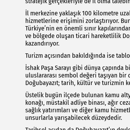
stratejik gerçekleriyle de il olma talebin
İl merkezine yaklaşık 100 kilometre uz
hizmetlerine erişimini zorlaştırıyor. Bu
Türkiye’nin en önemli sınır kapıların
ve bölgede oluşan ticari hareketlilik Doğ
kazandırıyor.
Turizm açısından bakıldığında ise tablo
İshak Paşa Sarayı gibi dünya çapında bil
uluslararası sembol değeri taşıyan bir 
Doğubayazıt; tarih, kültür ve turizmin k
Üstelik bugün ilçede bulunan kamu alty
konağı, müstakil adliye binası, ağır ce
sağlık yatırımları ve diğer kamu hizmet
unsurlarla yarışabilecek düzeydedir.
Tarihsel açıdan da Doğubayazıt’ın devle