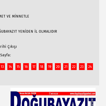
MET VE MİNNETLE
OĞUBAYAZIT YENİDEN İL OLMALIDIR
ihi Çıkışı
Sayfa:
13
14
15
16
17
18
19
20
21
22
23
24