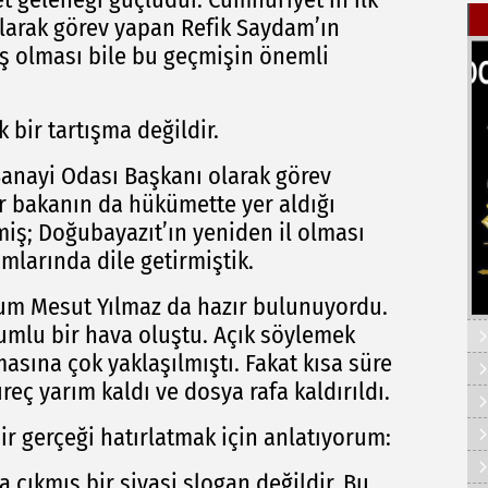
olarak görev yapan Refik Saydam’ın
miş olması bile bu geçmişin önemli
 bir tartışma değildir.
 Sanayi Odası Başkanı olarak görev
r bakanın da hükümette yer aldığı
miş; Doğubayazıt’ın yeniden il olması
mlarında dile getirmiştik.
m Mesut Yılmaz da hazır bulunuyordu.
lumlu bir hava oluştu. Açık söylemek
asına çok yaklaşılmıştı. Fakat kısa süre
eç yarım kaldı ve dosya rafa kaldırıldı.
bir gerçeği hatırlatmak için anlatıyorum:
a çıkmış bir siyasi slogan değildir. Bu