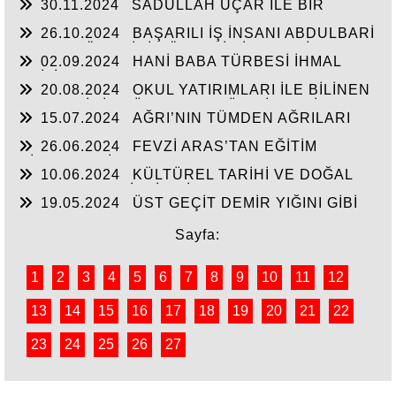
30.11.2024
SADULLAH UÇAR İLE BİR
ARADA
26.10.2024
BAŞARILI İŞ İNSANI ABDULBARİ
GOZEL BÖLGE İÇİN ÖNEMLİ BİR ŞAHSİYET…
02.09.2024
HANİ BABA TÜRBESİ İHMAL
EDİLİYOR
20.08.2024
OKUL YATIRIMLARI İLE BİLİNEN
HEMŞERİMİZ DÜNDEN BUGÜNE İBRAHİM
15.07.2024
AĞRI’NIN TÜMDEN AĞRILARI
YASUBUĞA İLE PORTRE…
26.06.2024
FEVZİ ARAS’TAN EĞİTİM
HİZMETLERİNE DEVAM
10.06.2024
KÜLTÜREL TARİHİ VE DOĞAL
ESERLER SAHİPSİZ Mİ?
19.05.2024
ÜST GEÇİT DEMİR YIĞINI GİBİ
Sayfa:
1
2
3
4
5
6
7
8
9
10
11
12
13
14
15
16
17
18
19
20
21
22
23
24
25
26
27