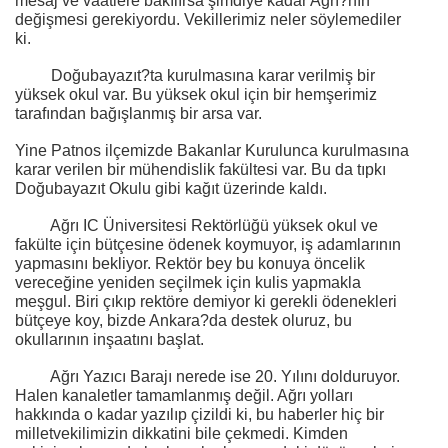
mesaj ve vaatlere bakılırsa şimdiye kadar Ağrı?nın
değişmesi gerekiyordu. Vekillerimiz neler söylemediler
ki.
Doğubayazıt?ta kurulmasına karar verilmiş bir
yüksek okul var. Bu yüksek okul için bir hemşerimiz
tarafından bağışlanmış bir arsa var.
Yine Patnos ilçemizde Bakanlar Kurulunca kurulmasına
karar verilen bir mühendislik fakültesi var. Bu da tıpkı
Doğubayazıt Okulu gibi kağıt üzerinde kaldı.
Ağrı IC Üniversitesi Rektörlüğü yüksek okul ve
fakülte için bütçesine ödenek koymuyor, iş adamlarının
yapmasını bekliyor. Rektör bey bu konuya öncelik
vereceğine yeniden seçilmek için kulis yapmakla
meşgul. Biri çıkıp rektöre demiyor ki gerekli ödenekleri
bütçeye koy, bizde Ankara?da destek oluruz, bu
okullarının inşaatını başlat.
Ağrı Yazıcı Barajı nerede ise 20. Yılını dolduruyor.
Halen kanaletler tamamlanmış değil. Ağrı yolları
hakkında o kadar yazılıp çizildi ki, bu haberler hiç bir
milletvekilimizin dikkatini bile çekmedi. Kimden