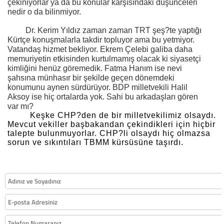
çekiniyorlar ya da bu konular karşısındaki düşünceleri
nedir o da bilinmiyor.
Dr. Kerim Yıldız zaman zaman TRT şeş?te yaptığı
Kürtçe konuşmalarla takdir topluyor ama bu yetmiyor.
Vatandaş hizmet bekliyor. Ekrem Çelebi galiba daha
memuriyetin etkisinden kurtulmamış olacak ki siyasetçi
kimliğini henüz göremedik. Fatma Hanım ise nevi
şahsına münhasır bir şekilde geçen dönemdeki
konumunu aynen sürdürüyor. BDP milletvekili Halil
Aksoy ise hiç ortalarda yok. Sahi bu arkadaşları gören
var mı?
Keşke CHP?den de bir milletvekilimiz olsaydı.
Mevcut vekiller başbakandan çekindikleri için hiçbir
talepte bulunmuyorlar. CHP?li olsaydı hiç olmazsa
sorun ve sıkıntıları TBMM kürsüsüne taşırdı.