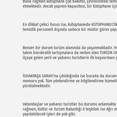
Buna rağmen kütüphane çok bakımlı, çevresindeki temizl
etmektedir. Ancak yapının kapasitesi, bir kütüphane için
En dikkat çekici husus ise, kütüphanede KÜTÜPHANECİN
temizlik personeli dışında sadece bir müdür görev yap
Benzer bir durum turizm alanında da yaşanmaktadır. H
takım bürokratik tartışmalara da neden olan TURİZM OFİSİ
ilçeye gelen yerli ve yabancı turistlerin ilk başvurması
İSHAKPAŞA SARAYI’na çıkıldığında ise burada da durum a
memuru yok. Tüm yönlendirme ve bilgilendirme hizmeti,
yürütülmektedir.
Vatandaşlar ve yabancı turistler bu durumu anlamakta g
rağmen, Kültür ve Turizm Bakanlığı il teşkilatı ise Ağ
yapılabilecek işleri de yok gibi.