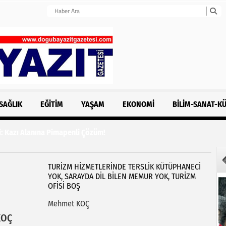
SAĞLIK
EĞITIM
YAŞAM
EKONOMI
BILIM-SANAT-K
 Alanına Pimapenli Çözüm!
TURİZM HİZMETLERİNDE TERSLİK KÜTÜPHANECI
YOK, SARAYDA DIL BILEN MEMUR YOK, TURIZM
OFISI BOŞ
Mehmet KOÇ
KOÇ