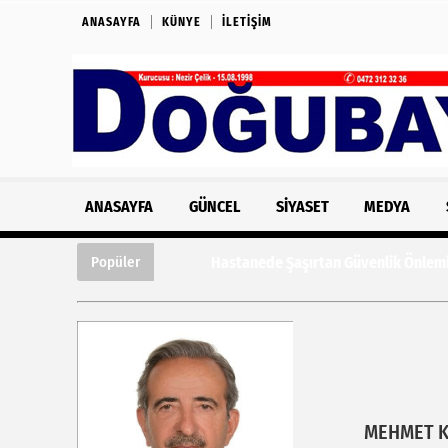
ANASAYFA
KÜNYE
İLETIŞIM
ANASAYFA
GÜNCEL
SIYASET
MEDYA
Hastanede Şaşırtan Güvenlik Önlemi: Kazı
Popüler
MEHMET 