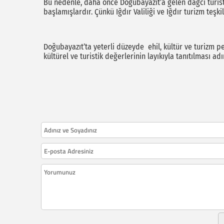
Bu nedenle, daha önce Doğubayazıt’a gelen dağcı turistl
başlamışlardır. Çünkü Iğdır Valiliği ve Iğdır turizm teşk
Doğubayazıt’ta yeterli düzeyde ehil, kültür ve turizm p
kültürel ve turistik değerlerinin layıkıyla tanıtılması ad