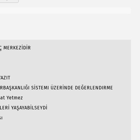
Ç MERKEZİDİR
AZIT
RBAŞKANLIĞI SİSTEMI ÜZERİNDE DEĞERLENDIRME
hat Yetmez
LERİ YAŞAYABİLSEYDİ
sı