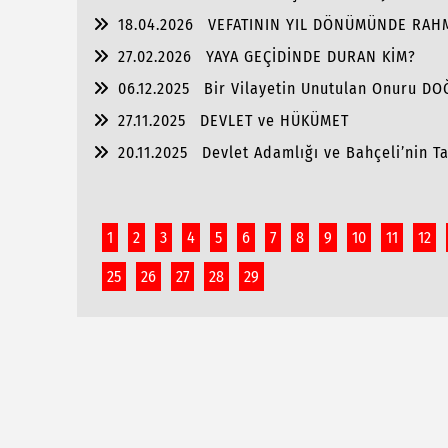
18.04.2026
VEFATININ YIL DÖNÜMÜNDE RAH
27.02.2026
YAYA GEÇİDİNDE DURAN KİM?
06.12.2025
Bir Vilayetin Unutulan Onuru D
27.11.2025
DEVLET ve HÜKÜMET
20.11.2025
Devlet Adamlığı ve Bahçeli’nin Tar
1
2
3
4
5
6
7
8
9
10
11
12
25
26
27
28
29