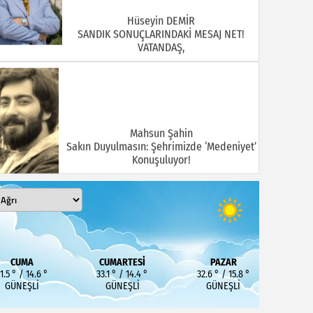
Hüseyin DEMİR
SANDIK SONUÇLARINDAKİ MESAJ NET!
VATANDAŞ,
Mahsun Şahin
Sakın Duyulmasın: Şehrimizde ‘Medeniyet’
Konuşuluyor!
MEHMET KOÇ
DOĞUBAYAZIT ASLINDA BİR İNANÇ
CUMA
CUMARTESI
PAZAR
MERKEZİDİR
1.5 ° / 14.6 °
33.1 ° / 14.4 °
32.6 ° / 15.8 °
GÜNEŞLI
GÜNEŞLI
GÜNEŞLI