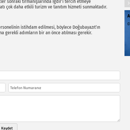
er sonraki tırmanışlarında Iğdır’ı tercih etmeye
ilatı çok daha etkili turizm ve tanıtım hizmeti sunmaktadır.
A
0
ersonelinin istihdam edilmesi, böylece Doğubayazıt’ın
ına gerekli adımların bir an önce atılması gerekir.
Kaydet