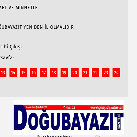
MET VE MİNNETLE
OĞUBAYAZIT YENİDEN İL OLMALIDIR
ihi Çıkışı
Sayfa:
13
14
15
16
17
18
19
20
21
22
23
24