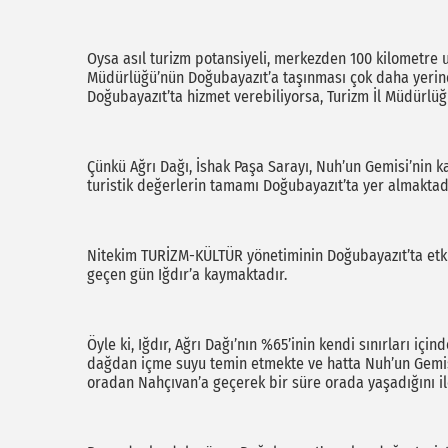
Oysa asıl turizm potansiyeli, merkezden 100 kilometre u
Müdürlüğü’nün Doğubayazıt’a taşınması çok daha yerind
Doğubayazıt’ta hizmet verebiliyorsa, Turizm İl Müdürlüğ
Çünkü Ağrı Dağı, İshak Paşa Sarayı, Nuh’un Gemisi’nin k
turistik değerlerin tamamı Doğubayazıt’ta yer almaktad
Nitekim TURİZM-KÜLTÜR yönetiminin Doğubayazıt’ta etkil
geçen gün Iğdır’a kaymaktadır.
Öyle ki, Iğdır, Ağrı Dağı’nın %65’inin kendi sınırları i
dağdan içme suyu temin etmekte ve hatta Nuh’un Gemisi
oradan Nahçıvan’a geçerek bir süre orada yaşadığını il