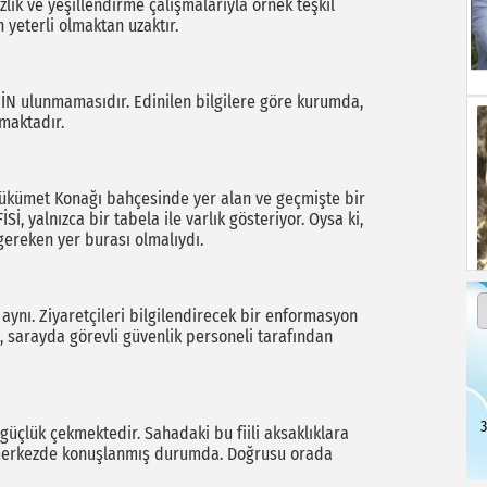
ik ve yeşillendirme çalışmalarıyla örnek teşkil
 yeterli olmaktan uzaktır.
İN ulunmamasıdır. Edinilen bilgilere göre kurumda,
maktadır.
ükümet Konağı bahçesinde yer alan ve geçmişte bir
, yalnızca bir tabela ile varlık gösteriyor. Oysa ki,
 gereken yer burası olmalıydı.
ynı. Ziyaretçileri bilgilendirecek bir enformasyon
 sarayda görevli güvenlik personeli tarafından
3
üçlük çekmektedir. Sahadaki bu fiili aksaklıklara
rı merkezde konuşlanmış durumda. Doğrusu orada