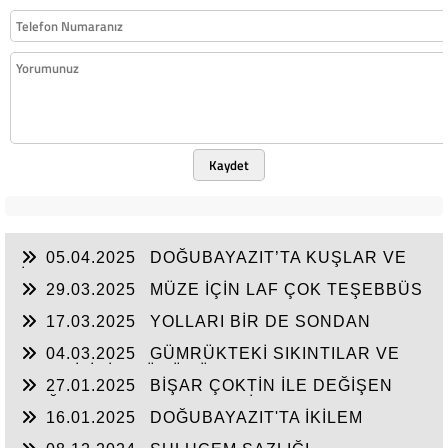
Kaydet
05.04.2025
DOĞUBAYAZIT’TA KUŞLAR VE
İNSANLAR
29.03.2025
MÜZE İÇİN LAF ÇOK TEŞEBBÜS
YOK
17.03.2025
YOLLARI BİR DE SONDAN
BAŞLAYIN!...
04.03.2025
GÜMRÜKTEKİ SIKINTILAR VE
BEN BİLİRİM GÜDÜMÜ
27.01.2025
BİŞAR ÇOKTİN İLE DEĞİŞEN
DOĞUBAYAZIT’IN ÇEHRESİ
16.01.2025
DOĞUBAYAZIT'TA İKİLEM
YAŞAM