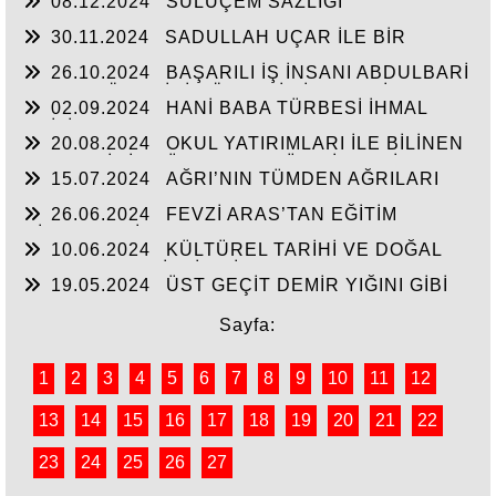
08.12.2024
SULUÇEM SAZLIĞI
30.11.2024
SADULLAH UÇAR İLE BİR
ARADA
26.10.2024
BAŞARILI İŞ İNSANI ABDULBARİ
GOZEL BÖLGE İÇİN ÖNEMLİ BİR ŞAHSİYET…
02.09.2024
HANİ BABA TÜRBESİ İHMAL
EDİLİYOR
20.08.2024
OKUL YATIRIMLARI İLE BİLİNEN
HEMŞERİMİZ DÜNDEN BUGÜNE İBRAHİM
15.07.2024
AĞRI’NIN TÜMDEN AĞRILARI
YASUBUĞA İLE PORTRE…
26.06.2024
FEVZİ ARAS’TAN EĞİTİM
HİZMETLERİNE DEVAM
10.06.2024
KÜLTÜREL TARİHİ VE DOĞAL
ESERLER SAHİPSİZ Mİ?
19.05.2024
ÜST GEÇİT DEMİR YIĞINI GİBİ
Sayfa:
1
2
3
4
5
6
7
8
9
10
11
12
13
14
15
16
17
18
19
20
21
22
23
24
25
26
27