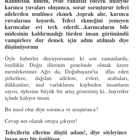
Rahmetlik ninem, evde rahatsız edecek düzeyde
karınca yuvaları oluşunca, sorar soruşturur tefeci
ailelerden usulünce ekmek ,toprak alır, karınca
yuvalarına koyardı. Tefeci ekmeğini yemeyen
karıncalar evi terk ederdi…karıncaların bile
midesinin kaldırmadığı türden insan görünümlü
vampirlere dur demek için adım atılmalı diye
düşünüyorum
Öyle haberler duyuyorsunuz ki son zamanlarda,
özellikle Doğu illerinin genelinde olmak üzere
memleketimiz Ağrı da, Doğubayazıt'ta iflas eden
şirketlere, dağılan ailelere, evleri, arabaları,
dükkanları, mal varlıklarını kaybeden insanların
sayısı, öylesine büyük bir artış göstermiş ki...hayretler
içinde kalıyor insan.
Bu nasıl olur diye sorunca ve araştırınca?
Cevap net olarak ortaya çıkıyor!
Tefecilerin ellerine düştü adam!, diye söyleyince
insan ayrı bir üzülüyor.