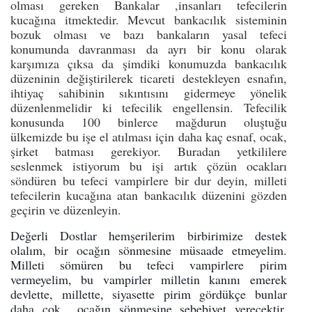
olması gereken Bankalar ,insanları tefecilerin
kucağına itmektedir. Mevcut bankacılık sisteminin
bozuk olması ve bazı bankaların yasal tefeci
konumunda davranması da ayrı bir konu olarak
karşımıza çıksa da şimdiki konumuzda bankacılık
düzeninin değiştirilerek ticareti destekleyen esnafın,
ihtiyaç sahibinin sıkıntısını gidermeye yönelik
düzenlenmelidir ki tefecilik engellensin. Tefecilik
konusunda 100 binlerce mağdurun oluştuğu
ülkemizde bu işe el atılması için daha kaç esnaf, ocak,
şirket batması gerekiyor. Buradan yetkililere
seslenmek istiyorum bu işi artık çözün ocakları
söndüren bu tefeci vampirlere bir dur deyin, milleti
tefecilerin kucağına atan bankacılık düzenini gözden
geçirin ve düzenleyin.
Değerli Dostlar hemşerilerim birbirimize destek
olalım, bir ocağın sönmesine müsaade etmeyelim.
Milleti sömüren bu tefeci vampirlere pirim
vermeyelim, bu vampirler milletin kanını emerek
devlette, millette, siyasette pirim gördükçe bunlar
daha çok ocağın sönmesine sebebiyet verecektir.