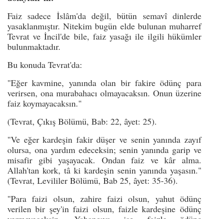
Faiz sadece İslâm'da değil, bütün semavî dinlerde
yasaklanmıştır. Nitekim bugün elde bulunan muharref
Tevrat ve İncil'de bile, faiz yasağı ile ilgili hükümler
bulunmaktadır.
Bu konuda Tevrat'da:
"Eğer kavmine, yanında olan bir fakire ödünç para
verirsen, ona murabahacı olmayacaksın. Onun üzerine
faiz koymayacaksın."
(Tevrat, Çıkış Bölümü, Bab: 22, âyet: 25).
"Ve eğer kardeşin fakir düşer ve senin yanında zayıf
olursa, ona yardım edeceksin; senin yanında garip ve
misafir gibi yaşayacak. Ondan faiz ve kâr alma.
Allah'tan kork, tâ ki kardeşin senin yanında yaşasın."
(Tevrat, Levililer Bölümü, Bab 25, âyet: 35-36).
"Para faizi olsun, zahire faizi olsun, yahut ödünç
verilen bir şey'in faizi olsun, faizle kardeşine ödünç
vermeyeceksin. Yabancıya ise faizle ödünç