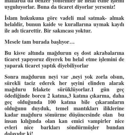
mallarda da benzer yöntemler ile helal etme işlemi
uyguluyorlar. Buna da ticaret diyorlar yerseniz!
İslam hukukuna göre vadeli mal satmak- almak
helaldir, bunun kaide ve kurallarına uymak kaydı
ile adı ticarettir. Bir sakıncası yoktur.
Mesele tam burada başlıyor…
Bu kisve altında mağdurun eş dost akrabalarına
ticaret yapıyoruz diyerek bu helal etme işlemini de
yaparak ticaret yaptık diyebiliyorlar
Sonra mağdurun neyi var ,neyi yok zorla olsun,
sürekli taciz ederek her şeyini elinden alarak
mağduru felakete sürüklüyorlar.1 gün geç
ödediğinde borcu 2 katına,3 katına çıkarma, daha
geç olduğunda 100 katına bile çıkaranların
olduğunu duyduk, temel mantıkları iliklerine
kadar mağduru sömürme düşüncesinde olan bu
insan kılığında olan kan emici vampirler nice
evleri nice barkları söndürmüşler bundan
dolayıdır ki!