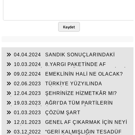
Kaydet
04.04.2024
SANDIK SONUÇLARINDAKİ
MESAJ NET! VATANDAŞ,
10.03.2024
8.YARGI PAKETİNDE AF
BEKLEYEN MİLYONLAR GÖRMEZDEN GELİNDİ.
09.02.2024
EMEKLİNİN HALİ NE OLACAK?
02.06.2023
TÜRKİYE YÜZYILINDA
VATANDAŞA TEMİZ BİR SAYFA AÇILMALI VE AF
12.04.2023
ŞEHRİNİZE HİZMETKÂR MI?
İLE İKİNCİ BİR ŞANS VERİLMELİ
HİZMET ÇAL MI? LAZIM!
19.03.2023
AĞRI’DA TÜM PARTİLERİN
MİLLETVEKİLİ LİSTE BAŞI, DOĞUBAYAZIT’TAN
01.03.2023
ÇÖZÜM ŞART
OLMALI!
12.01.2023
GENEL AF ÇIKARMAK İÇİN NEYİ
BEKLİYORSUNUZ!
03.12.2022
“GERİ KALMIŞLIĞIN TESADÜF