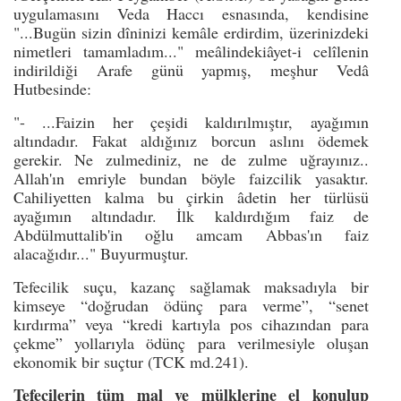
uygulamasını Veda Haccı esnasında, kendisine
"...Bugün sizin dîninizi kemâle erdirdim, üzerinizdeki
nimetleri tamamladım..." meâlindekiâyet-i celîlenin
indirildiği Arafe günü yapmış, meşhur Vedâ
Hutbesinde:
"- ...Faizin her çeşidi kaldırılmıştır, ayağımın
altındadır. Fakat aldığınız borcun aslını ödemek
gerekir. Ne zulmediniz, ne de zulme uğrayınız..
Allah'ın emriyle bundan böyle faizcilik yasaktır.
Cahiliyetten kalma bu çirkin âdetin her türlüsü
ayağımın altındadır. İlk kaldırdığım faiz de
Abdülmuttalib'in oğlu amcam Abbas'ın faiz
alacağıdır..." Buyurmuştur.
Tefecilik suçu, kazanç sağlamak maksadıyla bir
kimseye “doğrudan ödünç para verme”, “senet
kırdırma” veya “kredi kartıyla pos cihazından para
çekme” yollarıyla ödünç para verilmesiyle oluşan
ekonomik bir suçtur (TCK md.241).
Tefecilerin tüm mal ve mülklerine el konulup