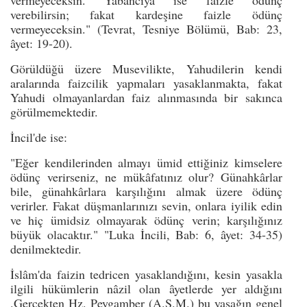
verebilirsin; fakat kardeşine faizle ödünç
vermeyeceksin." (Tevrat, Tesniye Bölümü, Bab: 23,
âyet: 19-20).
Görüldüğü üzere Musevilikte, Yahudilerin kendi
aralarında faizcilik yapmaları yasaklanmakta, fakat
Yahudi olmayanlardan faiz alınmasında bir sakınca
görülmemektedir.
İncil'de ise:
"Eğer kendilerinden almayı ümid ettiğiniz kimselere
ödünç verirseniz, ne mükâfatınız olur? Günahkârlar
bile, günahkârlara karşılığını almak üzere ödünç
verirler. Fakat düşmanlarınızı sevin, onlara iyilik edin
ve hiç ümidsiz olmayarak ödünç verin; karşılığınız
büyük olacaktır." "Luka İncili, Bab: 6, âyet: 34-35)
denilmektedir.
İslâm'da faizin tedricen yasaklandığını, kesin yasakla
ilgili hükümlerin nâzil olan âyetlerde yer aldığını
.Gerçekten Hz. Peygamber (A.S.M.) bu yasağın genel