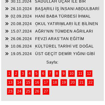
30.11.2024
SADULLAH UÇAR İLE BİR
ARADA
26.10.2024
BAŞARILI İŞ İNSANI ABDULBARİ
GOZEL BÖLGE İÇİN ÖNEMLİ BİR ŞAHSİYET…
02.09.2024
HANİ BABA TÜRBESİ İHMAL
EDİLİYOR
20.08.2024
OKUL YATIRIMLARI İLE BİLİNEN
HEMŞERİMİZ DÜNDEN BUGÜNE İBRAHİM
15.07.2024
AĞRI’NIN TÜMDEN AĞRILARI
YASUBUĞA İLE PORTRE…
26.06.2024
FEVZİ ARAS’TAN EĞİTİM
HİZMETLERİNE DEVAM
10.06.2024
KÜLTÜREL TARİHİ VE DOĞAL
ESERLER SAHİPSİZ Mİ?
19.05.2024
ÜST GEÇİT DEMİR YIĞINI GİBİ
Sayfa:
1
2
3
4
5
6
7
8
9
10
11
12
13
14
15
16
17
18
19
20
21
22
23
24
25
26
27