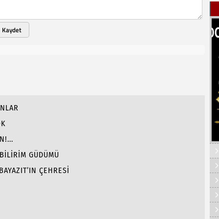
Kaydet
ANLAR
OK
!...
 BİLİRİM GÜDÜMÜ
BAYAZIT’IN ÇEHRESİ