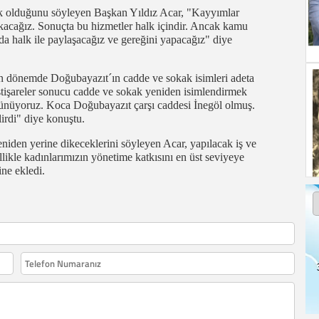
ek olduğunu söyleyen Başkan Yıldız Acar, "Kayyımlar
kacağız. Sonuçta bu hizmetler halk içindir. Ancak kamu
 da halk ile paylaşacağız ve gereğini yapacağız" diye
on dönemde Doğubayazıt´ın cadde ve sokak isimleri adeta
stişareler sonucu cadde ve sokak yeniden isimlendirmek
şünüyoruz. Koca Doğubayazıt çarşı caddesi İnegöl olmuş.
irdi" diye konuştu.
iden yerine dikeceklerini söyleyen Acar, yapılacak iş ve
llikle kadınlarımızın yönetime katkısını en üst seviyeye
ine ekledi.