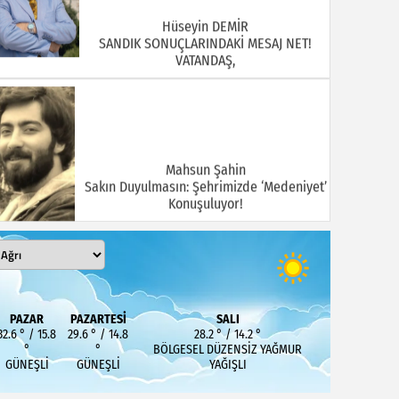
Hüseyin DEMİR
SANDIK SONUÇLARINDAKİ MESAJ NET!
VATANDAŞ,
Mahsun Şahin
Sakın Duyulmasın: Şehrimizde ‘Medeniyet’
Konuşuluyor!
MEHMET KOÇ
PAZAR
PAZARTESI
SALI
DOĞUBAYAZIT ASLINDA BİR İNANÇ
32.6 ° / 15.8
29.6 ° / 14.8
28.2 ° / 14.2 °
MERKEZİDİR
°
°
BÖLGESEL DÜZENSIZ YAĞMUR
GÜNEŞLI
GÜNEŞLI
YAĞIŞLI