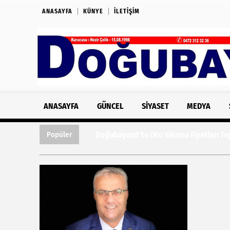
ANASAYFA
KÜNYE
İLETIŞIM
ANASAYFA
GÜNCEL
SIYASET
MEDYA
Doğubayazıt’ta Oto Yıkama Fiyatları Tepk
Popüler