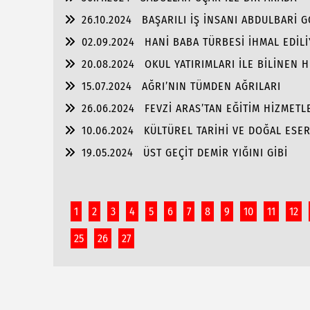
26.10.2024
BAŞARILI İŞ İNSANI ABDULBARİ 
02.09.2024
HANİ BABA TÜRBESİ İHMAL EDİL
20.08.2024
OKUL YATIRIMLARI İLE BİLİNEN
PORTRE…
15.07.2024
AĞRI’NIN TÜMDEN AĞRILARI
26.06.2024
FEVZİ ARAS’TAN EĞİTİM HİZMET
10.06.2024
KÜLTÜREL TARİHİ VE DOĞAL ESER
19.05.2024
ÜST GEÇİT DEMİR YIĞINI GİBİ
1
2
3
4
5
6
7
8
9
10
11
12
25
26
27