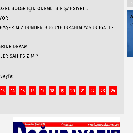
GOZEL BÖLGE İÇİN ÖNEMLİ BİR ŞAHSİYET…
A
İYOR
0
 HEMŞERİMİZ DÜNDEN BUGÜNE İBRAHİM YASUBUĞA İLE
LERİNE DEVAM
LER SAHİPSİZ Mİ?
Sayfa:
13
14
15
16
17
18
19
20
21
22
23
24