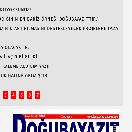
EKLİYORSUNUZ!
ADIĞININ EN BARİZ ÖRNEĞİ DOĞUBAYAZIT’TIR.”
MININ ARTIRILMASINI DESTEKLEYECEK PROJELERE İMZA
NA OLACAKTIR.
 İLAÇ GİBİ GELDİ.
I KALEME ALDIĞIM YAZI:
LUK HALİNE GELMİŞTİR.
3
4
5
6
7