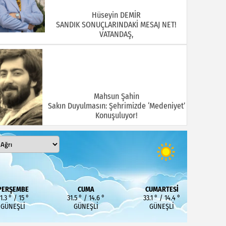
Hüseyin DEMİR
SANDIK SONUÇLARINDAKİ MESAJ NET!
VATANDAŞ,
Mahsun Şahin
Sakın Duyulmasın: Şehrimizde ‘Medeniyet’
Konuşuluyor!
MEHMET KOÇ
PERŞEMBE
CUMA
CUMARTESI
En Pahalı Fatura Hangisi?
1.3 ° / 15 °
31.5 ° / 14.6 °
33.1 ° / 14.4 °
GÜNEŞLI
GÜNEŞLI
GÜNEŞLI