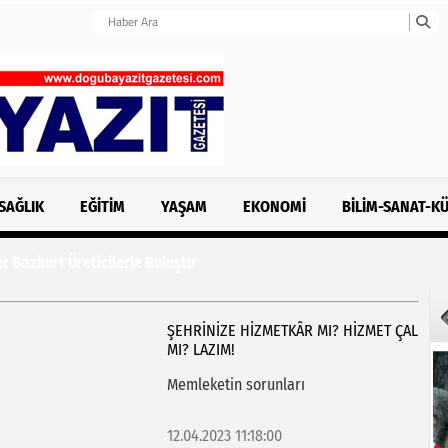
SAĞLIK
EĞITIM
YAŞAM
EKONOMI
BILIM-SANAT-K
r Bozkurt Üreticilerle Buluştu
ŞEHRİNİZE HİZMETKÂR MI? HİZMET ÇAL
MI? LAZIM!
Memleketin sorunları
12.04.2023 11:18:00