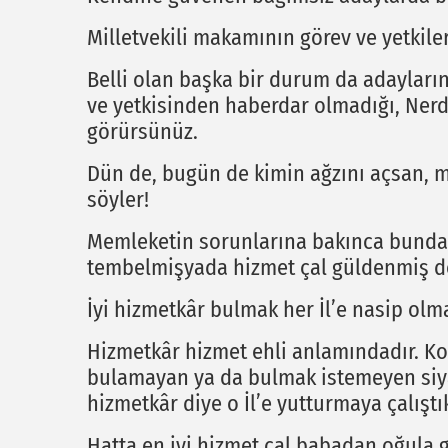
Milletvekili makamının görev ve yetkileri
Belli olan başka bir durum da adayları
ve yetkisinden haberdar olmadığı, Nerd
görürsünüz.
Dün de, bugün de kimin ağzını açsan, mi
söyler!
Memleketin sorunlarına bakınca bunda
tembelmişyada hizmet çal güldenmiş 
İyi hizmetkâr bulmak her İl’e nasip olm
Hizmetkâr hizmet ehli anlamındadır. Koc
bulamayan ya da bulmak istemeyen siyasi 
hizmetkâr diye o İl’e yutturmaya çalışt
Hatta en iyi hizmet çal babadan oğula g