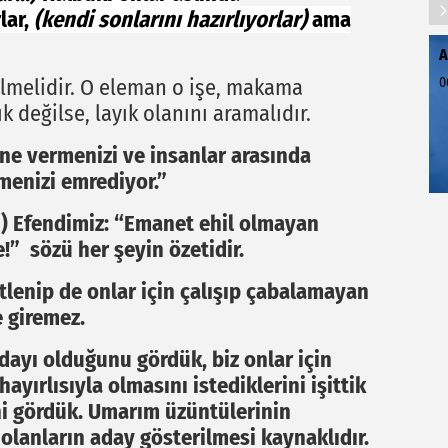
lar,
(kendi sonlarını hazırlıyorlar)
ama
A
lmelidir. O eleman o işe, makama
0
k değilse, layık olanını aramalıdır.
ine vermenizi ve insanlar arasında
menizi emrediyor.”
m) Efendimiz: “Emanet ehil olmayan
!” sözü her şeyin özetidir.
üstlenip de onlar için çalışıp çabalamayan
e giremez.
ayı olduğunu gördük, biz onlar için
hayırlısıyla olmasını istediklerini işittik
i gördük. Umarım üzüntülerinin
olanların aday gösterilmesi kaynaklıdır.