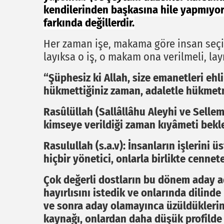
kendilerinden başkasına hile yapmıyor
farkında değillerdir.
Her zaman işe, makama göre insan seçi
layıksa o iş, o makam ona verilmeli, layı
“Şüphesiz ki Allah, size emanetleri ehl
hükmettiğiniz zaman, adaletle hükmet
Rasûlüllah (Sallâllâhu Aleyhi ve Selle
kimseye verildiği zaman kıyâmeti bekle
Rasulullah (s.a.v): İnsanların işlerini 
hiçbir yönetici, onlarla birlikte cennet
Çok değerli dostların bu dönem aday ad
hayırlısını istedik ve onlarında dilinde 
ve sonra aday olamayınca üzüldüklerin
kaynağı, onlardan daha düşük profilde 