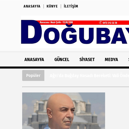
ANASAYFA
KÜNYE
İLETIŞIM
ANASAYFA
GÜNCEL
SIYASET
MEDYA
Ağrı’da Buğday Hasadı Bereketi: Vali Önde
Popüler