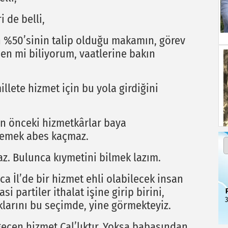
 de belli,
n %50’sinin talip olduğu makamın, görev
en mi biliyorum, vaatlerine bakın
llete hizmet için bu yola girdiğini
n önceki hizmetkârlar baya
demek abes kaçmaz.
az. Bulunca kıymetini bilmek lazım.
a İl’de bir hizmet ehli olabilecek insan
partiler ithalat işine girip birini,
3
ıklarını bu seçimde, yine görmekteyiz.
eçen hizmet Çal’lıktır. Yoksa babasından