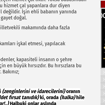
u hizmet çal yapanlara dur diyen
il değildir. İşin ehli babanın yanında
 gayet doğal.
 milletvekili makamında daha fazla
kamları işkal etmesi, yapılacak
denler, kapasiteli insanın o şehre
çin en büyük hırsızdır. Bu hırsızlara bu
 Bakınız;
i
(zenginlerini ve idarecilerini)
oranın
det fırsat tanıdık)
ki, orada
(halka)
hile
r!..)
Halbuki onlar aslında