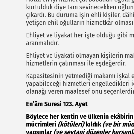
kurtulduk diye tam sevinecekken oğlun
çıkardı. Bu duruma işin ehli kişiler, dâh
yetişen ehil oğulların hizmetkâr olması
Ehliyet ve liyakat her işte olduğu gibi
aranmalıdır.
Ehliyet ve liyakati olmayan kişilerin ma
hizmetlerin çalınması ile eşdeğerdir.
Kapasitesinin yetmediği makamı işkal e
yapabileceği hizmetleri engelledikleri i
olanağı veren maalesef onu seçenlerdir.
En’âm Suresi 123. Ayet
Böylece her kentin ve ülkenin ekâbirin
mücrimleri
(kötüleri)
kıldık
(ve bir müd
yapsınlar
(ve şeytani düzenler kursunla