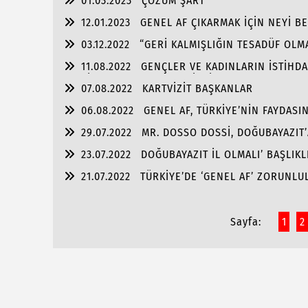
01.03.2023
ÇÖZÜM ŞART
12.01.2023
GENEL AF ÇIKARMAK İÇİN NEYİ B
03.12.2022
“GERİ KALMIŞLIĞIN TESADÜF OLM
11.08.2022
GENÇLER VE KADINLARIN İSTİHDA
ATABİLECEK DERNEKLERE İHTİYAÇ VAR!
07.08.2022
KARTVİZİT BAŞKANLAR
06.08.2022
GENEL AF, TÜRKİYE’NİN FAYDASI
29.07.2022
MR. DOSSO DOSSİ, DOĞUBAYAZIT’A
23.07.2022
DOĞUBAYAZIT İL OLMALI’ BAŞLIKL
21.07.2022
TÜRKİYE’DE ‘GENEL AF’ ZORUNLU
Sayfa:
1
2