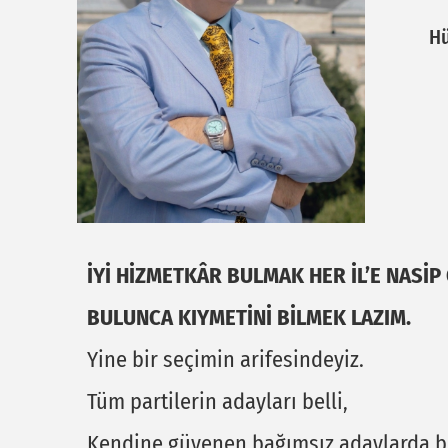
Hü
İYİ HİZMETKÂR BULMAK HER İL’E NASİP
BULUNCA KIYMETİNİ BİLMEK LAZIM.
Yine bir seçimin arifesindeyiz.
Tüm partilerin adayları belli,
Kendine güvenen bağımsız adaylarda be