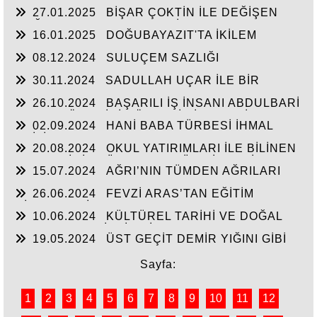
BEN BİLİRİM GÜDÜMÜ
27.01.2025
BİŞAR ÇOKTİN İLE DEĞİŞEN
DOĞUBAYAZIT’IN ÇEHRESİ
16.01.2025
DOĞUBAYAZIT'TA İKİLEM
YAŞAM
08.12.2024
SULUÇEM SAZLIĞI
30.11.2024
SADULLAH UÇAR İLE BİR
ARADA
26.10.2024
BAŞARILI İŞ İNSANI ABDULBARİ
GOZEL BÖLGE İÇİN ÖNEMLİ BİR ŞAHSİYET…
02.09.2024
HANİ BABA TÜRBESİ İHMAL
EDİLİYOR
20.08.2024
OKUL YATIRIMLARI İLE BİLİNEN
HEMŞERİMİZ DÜNDEN BUGÜNE İBRAHİM
15.07.2024
AĞRI’NIN TÜMDEN AĞRILARI
YASUBUĞA İLE PORTRE…
26.06.2024
FEVZİ ARAS’TAN EĞİTİM
HİZMETLERİNE DEVAM
10.06.2024
KÜLTÜREL TARİHİ VE DOĞAL
ESERLER SAHİPSİZ Mİ?
19.05.2024
ÜST GEÇİT DEMİR YIĞINI GİBİ
Sayfa:
1
2
3
4
5
6
7
8
9
10
11
12