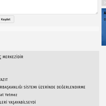
A
Kaydet
0
Ç MERKEZİDİR
AZIT
RBAŞKANLIĞI SİSTEMI ÜZERİNDE DEĞERLENDIRME
hat Yetmez
LERİ YAŞAYABİLSEYDİ