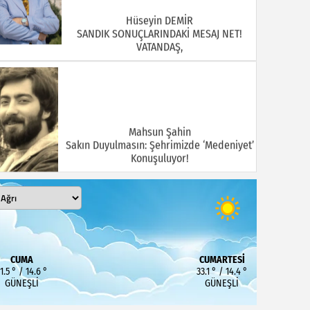
Hüseyin DEMİR
SANDIK SONUÇLARINDAKİ MESAJ NET!
VATANDAŞ,
Mahsun Şahin
Sakın Duyulmasın: Şehrimizde ‘Medeniyet’
Konuşuluyor!
MEHMET KOÇ
DOĞUBAYAZIT ASLINDA BİR İNANÇ
CUMA
CUMARTESI
MERKEZİDİR
1.5 ° / 14.6 °
33.1 ° / 14.4 °
GÜNEŞLI
GÜNEŞLI