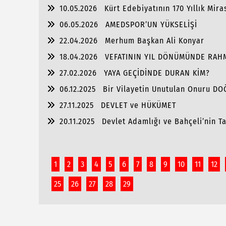
10.05.2026
Kürt Edebiyatının 170 Yıllık Mira
06.05.2026
AMEDSPOR’UN YÜKSELİŞİ
22.04.2026
Merhum Başkan Ali Konyar
18.04.2026
VEFATININ YIL DÖNÜMÜNDE RAH
27.02.2026
YAYA GEÇİDİNDE DURAN KİM?
06.12.2025
Bir Vilayetin Unutulan Onuru D
27.11.2025
DEVLET ve HÜKÜMET
20.11.2025
Devlet Adamlığı ve Bahçeli’nin Tar
1
2
3
4
5
6
7
8
9
10
11
12
25
26
27
28
29