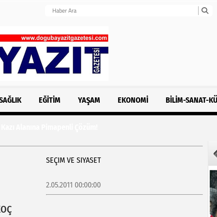
SAĞLIK
EĞITIM
YAŞAM
EKONOMI
BILIM-SANAT-K
 Alanına Pimapenli Çözüm!
SEÇIM VE SIYASET
2.05.2011 00:00:00
KOÇ