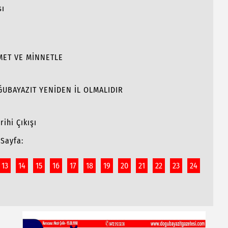
sı
MET VE MİNNETLE
OĞUBAYAZIT YENİDEN İL OLMALIDIR
ihi Çıkışı
Sayfa:
13
14
15
16
17
18
19
20
21
22
23
24