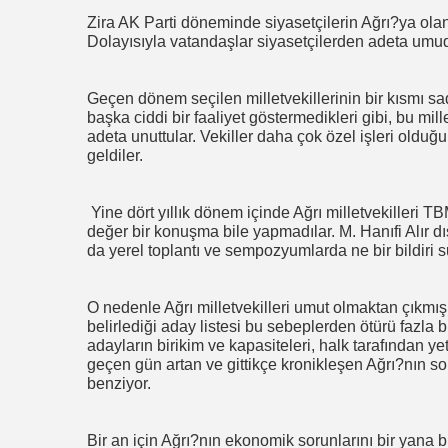
Zira AK Parti döneminde siyasetçilerin Ağrı?ya olan i
Dolayısıyla vatandaşlar siyasetçilerden adeta umud
Geçen dönem seçilen milletvekillerinin bir kısmı s
başka ciddi bir faaliyet göstermedikleri gibi, bu mille
adeta unuttular. Vekiller daha çok özel işleri olduğun
geldiler.
Yine dört yıllık dönem içinde Ağrı milletvekilleri 
değer bir konuşma bile yapmadılar. M. Hanıfi Alır dış
da yerel toplantı ve sempozyumlarda ne bir bildiri s
O nedenle Ağrı milletvekilleri umut olmaktan çıkmış
belirlediği aday listesi bu sebeplerden ötürü fazla 
adayların birikim ve kapasiteleri, halk tarafından y
geçen gün artan ve gittikçe kronikleşen Ağrı?nın sor
benziyor.
Bir an için Ağrı?nın ekonomik sorunlarını bir yana b