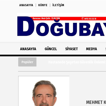
ANASAYFA
KÜNYE
İLETIŞIM
ANASAYFA
GÜNCEL
SIYASET
MEDYA
Hastanede Şaşırtan Güvenlik Önlemi: Kazı
Popüler
MEHMET 