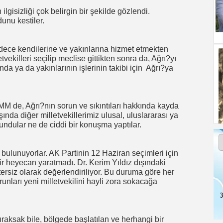
lgisizliği çok belirgin bir şekilde gözlendi.
unu kestiler.
adece kendilerine ve yakınlarına hizmet etmekten
tvekilleri seçilip meclise gittikten sonra da, Ağrı?yı
da ya da yakınlarının işlerinin takibi için
Ağrı?ya
TBMM de, Ağrı?nın sorun ve sıkıntıları hakkında kayda
ında diğer milletvekillerimiz ulusal, uluslararası ya
undular ne de ciddi bir konuşma yaptılar.
 bulunuyorlar. AK Partinin 12 Haziran seçimleri için
bir heyecan yaratmadı. Dr. Kerim Yıldız dışındaki
etersiz olarak değerlendiriliyor. Bu duruma göre her
unları yeni milletvekilini hayli zora sokacağa
3
ıraksak bile, bölgede başlatılan ve herhangi bir