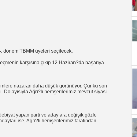
24. dönem TBMM üyeleri seçilecek.
le seçmenin karşısına çıkıp 12 Haziran?da başarıya
çimlere nazaran daha düşük görünüyor. Çünkü son
dı. Dolayısıyla Ağrı?lı hemşerilerimiz mevcut siyasi
ebiyat yapan parti ve adaylara değişik gözle
dayları ise, Ağrı?lı hemşerilerimiz tarafından