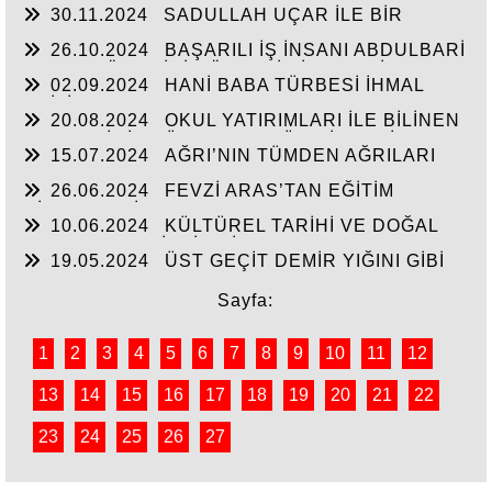
30.11.2024
SADULLAH UÇAR İLE BİR
ARADA
26.10.2024
BAŞARILI İŞ İNSANI ABDULBARİ
GOZEL BÖLGE İÇİN ÖNEMLİ BİR ŞAHSİYET…
02.09.2024
HANİ BABA TÜRBESİ İHMAL
EDİLİYOR
20.08.2024
OKUL YATIRIMLARI İLE BİLİNEN
HEMŞERİMİZ DÜNDEN BUGÜNE İBRAHİM
15.07.2024
AĞRI’NIN TÜMDEN AĞRILARI
YASUBUĞA İLE PORTRE…
26.06.2024
FEVZİ ARAS’TAN EĞİTİM
HİZMETLERİNE DEVAM
10.06.2024
KÜLTÜREL TARİHİ VE DOĞAL
ESERLER SAHİPSİZ Mİ?
19.05.2024
ÜST GEÇİT DEMİR YIĞINI GİBİ
Sayfa:
1
2
3
4
5
6
7
8
9
10
11
12
13
14
15
16
17
18
19
20
21
22
23
24
25
26
27