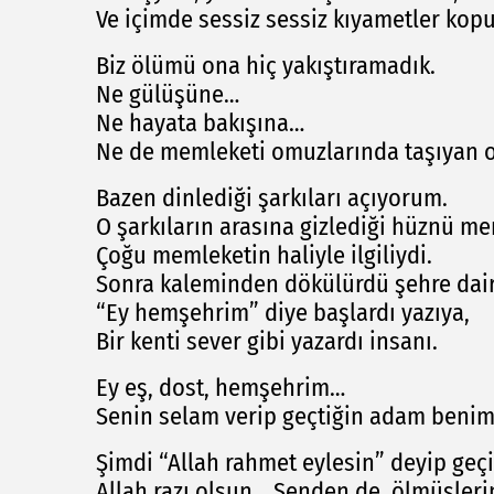
Ve içimde sessiz sessiz kıyametler kopu
Biz ölümü ona hiç yakıştıramadık.
Ne gülüşüne…
Ne hayata bakışına…
Ne de memleketi omuzlarında taşıyan o
Bazen dinlediği şarkıları açıyorum.
O şarkıların arasına gizlediği hüznü m
Çoğu memleketin haliyle ilgiliydi.
Sonra kaleminden dökülürdü şehre dai
“Ey hemşehrim” diye başlardı yazıya,
Bir kenti sever gibi yazardı insanı.
Ey eş, dost, hemşehrim…
Senin selam verip geçtiğin adam beni
Şimdi “Allah rahmet eylesin” deyip geç
Allah razı olsun… Senden de, ölmüşleri