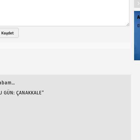
A
0
Kaydet
Babam…
U GÜN: ÇANAKKALE”