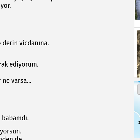
yor.
 derin vicdanına.
erak ediyorum.
r ne varsa…
m babamdı.
3
iyorsun.
nden de.