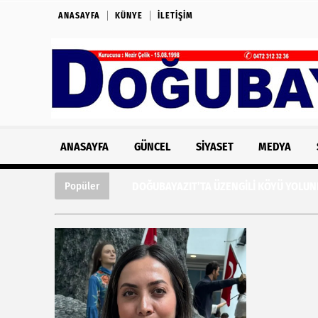
ANASAYFA
KÜNYE
İLETIŞIM
ANASAYFA
GÜNCEL
SIYASET
MEDYA
DOĞUBAYAZIT’TA ÜZENGİLİ KÖYÜ YOLUNDA
Popüler