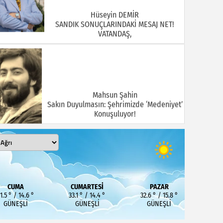
Hüseyin DEMİR
SANDIK SONUÇLARINDAKİ MESAJ NET!
VATANDAŞ,
Mahsun Şahin
Sakın Duyulmasın: Şehrimizde ‘Medeniyet’
Konuşuluyor!
MEHMET KOÇ
DOĞUBAYAZIT ASLINDA BİR İNANÇ
CUMA
CUMARTESI
PAZAR
MERKEZİDİR
1.5 ° / 14.6 °
33.1 ° / 14.4 °
32.6 ° / 15.8 °
GÜNEŞLI
GÜNEŞLI
GÜNEŞLI