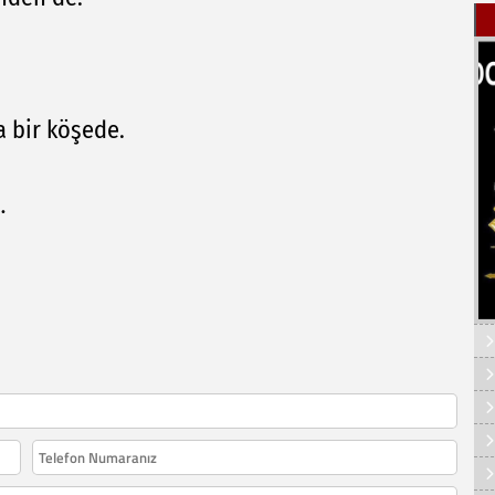
 bir köşede.
…