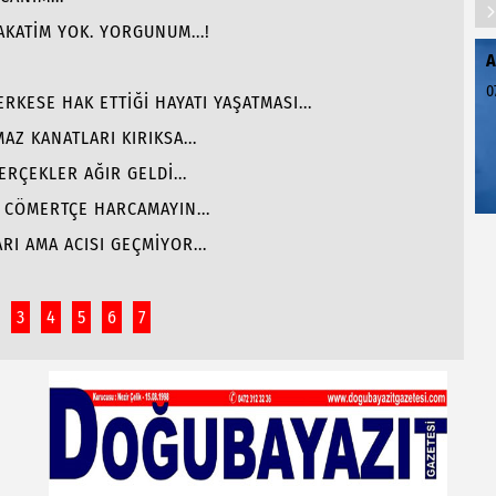
KATİM YOK. YORGUNUM...!
A
0
RKESE HAK ETTİĞİ HAYATI YAŞATMASI...
AZ KANATLARI KIRIKSA...
ERÇEKLER AĞIR GELDİ...
I CÖMERTÇE HARCAMAYIN...
I AMA ACISI GEÇMİYOR...
3
4
5
6
7