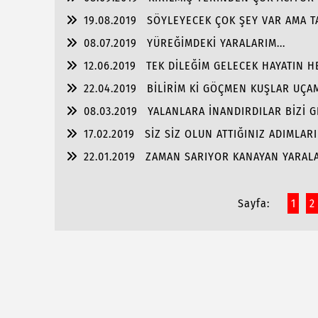
19.08.2019
SÖYLEYECEK ÇOK ŞEY VAR AMA TA
08.07.2019
YÜREĞİMDEKİ YARALARIM...
12.06.2019
TEK DİLEĞİM GELECEK HAYATIN HE
22.04.2019
BİLİRİM Kİ GÖÇMEN KUŞLAR UÇAM
08.03.2019
YALANLARA İNANDIRDILAR BİZİ G
17.02.2019
SİZ SİZ OLUN ATTIĞINIZ ADIMLAR
22.01.2019
ZAMAN SARIYOR KANAYAN YARALAR
Sayfa:
1
2