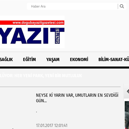
SAĞLIK
EĞITIM
YAŞAM
EKONOMI
BILIM-SANAT-K
OR: HER YENİ PARK, YENİ BİR MUTLULUK
NEYSE Kİ YARIN VAR, UMUTLARIN EN SEVDİĞİ
GÜN...
.
17.01.2017 12:01:41