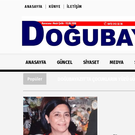
ANASAYFA
KÜNYE
İLETIŞIM
ANASAYFA
GÜNCEL
SIYASET
MEDYA
DOĞUBAYAZIT’TA ÇOCUKLARIN YÜZÜ GÜLÜY
Popüler