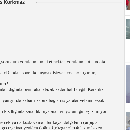
as Korkmaz
,yoruldum,yoruldum umut etmekten yoruldum artık nokta
gidir.Bundan sonra konuşmak isteyenlerle konuşurum,
urum?
latıldığında beni rahatlatacak kadar hafif değil..Karanlık
.
t yanışımda kabarır kabuk bağlamış yaralar vefanın eksik
 kızıllığında karanlık rüyalara ilerliyorum güneş ısıtmıyor
mek ya da koskocaman bir kaya, dalgaların çarpıpta
n geceye inat,yeniden doğmak,rüzgar olmak lazım bazen