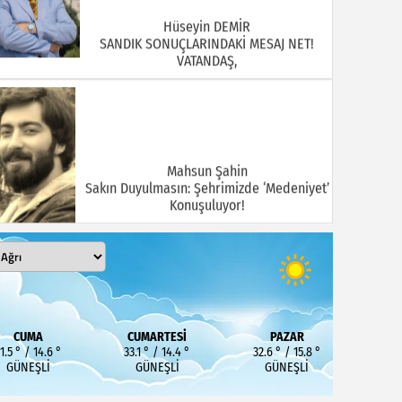
Hüseyin DEMİR
SANDIK SONUÇLARINDAKİ MESAJ NET!
VATANDAŞ,
Mahsun Şahin
Sakın Duyulmasın: Şehrimizde ‘Medeniyet’
Konuşuluyor!
MEHMET KOÇ
DOĞUBAYAZIT ASLINDA BİR İNANÇ
CUMA
CUMARTESI
PAZAR
MERKEZİDİR
1.5 ° / 14.6 °
33.1 ° / 14.4 °
32.6 ° / 15.8 °
GÜNEŞLI
GÜNEŞLI
GÜNEŞLI