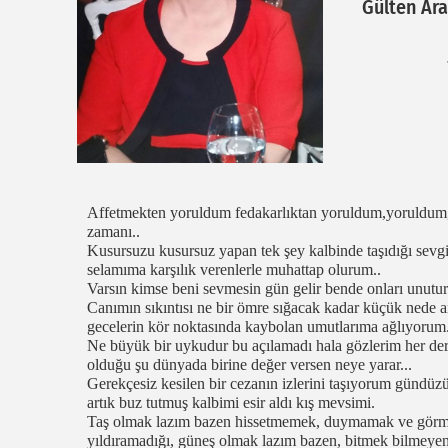
Gülten Ar
Affetmekten yoruldum fedakarlıktan yoruldum,yoruldum
zamanı..
Kusursuzu kusursuz yapan tek şey kalbinde taşıdığı sev
selamıma karşılık verenlerle muhattap olurum..
Varsın kimse beni sevmesin gün gelir bende onları unut
Canımın sıkıntısı ne bir ömre sığacak kadar küçük nede an
gecelerin kör noktasında kaybolan umutlarıma ağlıyorum.
Ne büyük bir uykudur bu açılamadı hala gözlerim her der
olduğu şu dünyada birine değer versen neye yarar...
Gerekçesiz kesilen bir cezanın izlerini taşıyorum gündüzün
artık buz tutmuş kalbimi esir aldı kış mevsimi.
Taş olmak lazım bazen hissetmemek, duymamak ve görme
yıldıramadığı, güneş olmak lazım bazen, bitmek bilmeye