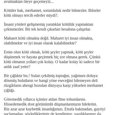
avutmaktan öteye geçemeyiz...
Kötüler hak, merhamet, sorumluluk nedir bilmezler. Bilseler
kötü olmayı tercih ederler miydi?.
İnsani yönleri gelişmemiş yaratıklar kötülük yapmaktan
çekinmezler. Bir tek kendi çıkarları hesabına çalışırlar.
Maharet kötü olmakta değil. Maharet iyi insan olmakta,
olabilmekte ve iyi insan olarak kalabilmekte?
Emin olun kötü olmak, kötü şeyler yapmak, kötü şeyler
düşünmek ve hayata geçirmek hiç zor olmasa gerek. Çünkü
kötü olmanın yolları çok kolay. O kadar kolay ki sadece bir
anlık zaaf yeter?
Bir çığlıktır bu.! Suları çekilmiş toprağın, yağmuru doluya
dönmüş bulutların ve hangi yöne eseceğini bilemeyen deli
rüzgârların ahengi bozulan dünyaya karşı yükselen merhamet
çığlığı.
Göremedik yıllarca içimize atılan fitne tohumlarını.
Hissedemedik dost görünümlü düşmanlarımızın hilelerini.
Biz azar azar kaybettik insanlığımızı. Etrafa bakmadan, gayriyi
suçlamadan, söylediklerimiz de kendimize, yazdıklarımız da,