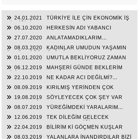
24.01.2021
TÜRKİYE İLE ÇİN EKONOMİK İŞ
BİRLİĞİNİ ARTTIRMALI
06.10.2020
HERKESİN ADI YABANCI
27.07.2020
ANLATAMADIKLARIM…
08.03.2020
KADINLAR UMUDUN YAŞAMIN
ÖZGÜRLÜĞÜN ÖZÜDÜR...
01.01.2020
UMUTLA BEKLİYORUZ ZAMAN
NE ZAMAN...
06.12.2019
MAHŞERİ GÜNDE BEKLERİM
SİZİ...
22.10.2019
NE KADAR ACI DEĞİLMİ?...
08.09.2019
KIRILMIŞ YERİNDEN ÇOK
ACIYOR CANIM...
19.08.2019
SÖYLEYECEK ÇOK ŞEY VAR
AMA TAKATİM YOK. YORGUNUM...!
08.07.2019
YÜREĞİMDEKİ YARALARIM...
12.06.2019
TEK DİLEĞİM GELECEK
HAYATIN HERKESE HAK ETTİĞİ HAYATI
22.04.2019
BİLİRİM Kİ GÖÇMEN KUŞLAR
YAŞATMASI...
UÇAMAZ KANATLARI KIRIKSA...
08.03.2019
YALANLARA İNANDIRDILAR BİZİ