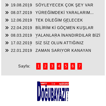
ACIYOR CANIM...
19.08.2019
SÖYLEYECEK ÇOK ŞEY VAR
AMA TAKATİM YOK. YORGUNUM...!
08.07.2019
YÜREĞİMDEKİ YARALARIM...
12.06.2019
TEK DİLEĞİM GELECEK
HAYATIN HERKESE HAK ETTİĞİ HAYATI
22.04.2019
BİLİRİM Kİ GÖÇMEN KUŞLAR
YAŞATMASI...
UÇAMAZ KANATLARI KIRIKSA...
08.03.2019
YALANLARA İNANDIRDILAR BİZİ
GERÇEKLER AĞIR GELDİ...
17.02.2019
SİZ SİZ OLUN ATTIĞINIZ
ADIMLARI CÖMERTÇE HARCAMAYIN...
22.01.2019
ZAMAN SARIYOR KANAYAN
YARALARI AMA ACISI GEÇMİYOR...
Sayfa:
1
2
3
4
5
6
7