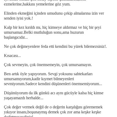
ezmelerine,hakkını yemelerine göz yum.
Elinden ekmeğini içinden umudunu çekip almalarına izin ver
senden iyisi yok.!
Kalp bir kez kırıldı mı, hiç kimseye aldırmaz ve hiç bir şeyi
umursamaz.Belki mutluluğun sonu,ama huzurun
başlangıcıdır...
Ne çok değmeyenlere feda etti kendini bu yürek bilemezsiniz!.
Kısacası...
Çok sevmeyin, çok önemsemeyin, çok umursamayın.
Ben artık öyle yapıyorum. Sevgi yoksunu sahtekarları
umursamıyorum,kadir kıymet bilmeyenleri
sevmiyorum.Sadece kendini düşünenleri önemsemiyorum...
Düşünüyorum da ilk günkü acı aynı gücüyle kalsa hiç kimse
yaşayamazdı herhalde...
Çok değer vermek değil de o değerin karşılığını görememek
yıkıyor insanı,boşunaymış demek çok zor ama keşke keşke
dedirtmeseydiniz!