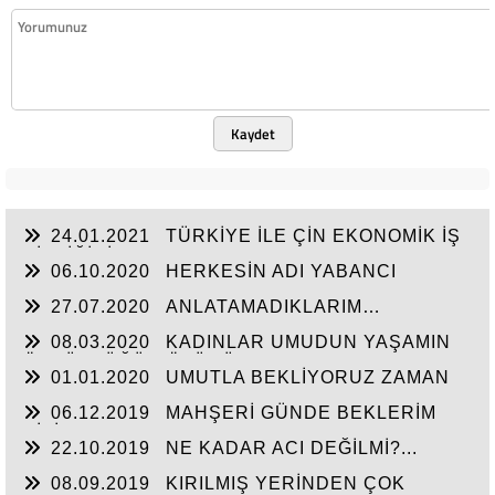
Kaydet
24.01.2021
TÜRKİYE İLE ÇİN EKONOMİK İŞ
BİRLİĞİNİ ARTTIRMALI
06.10.2020
HERKESİN ADI YABANCI
27.07.2020
ANLATAMADIKLARIM…
08.03.2020
KADINLAR UMUDUN YAŞAMIN
ÖZGÜRLÜĞÜN ÖZÜDÜR...
01.01.2020
UMUTLA BEKLİYORUZ ZAMAN
NE ZAMAN...
06.12.2019
MAHŞERİ GÜNDE BEKLERİM
SİZİ...
22.10.2019
NE KADAR ACI DEĞİLMİ?...
08.09.2019
KIRILMIŞ YERİNDEN ÇOK