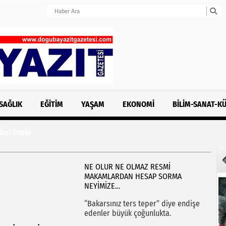
SAĞLIK
EĞITIM
YAŞAM
EKONOMI
BILIM-SANAT-K
i
NE OLUR NE OLMAZ RESMİ
MAKAMLARDAN HESAP SORMA
NEYİMİZE…
“Bakarsınız ters teper” diye endişe
edenler büyük çoğunlukta.