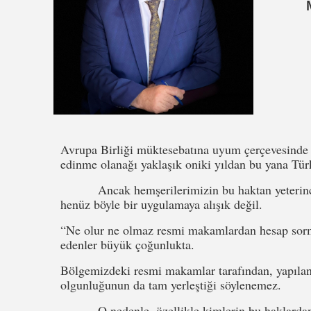
Avrupa Birliği müktesebatına uyum çerçevesinde n
edinme olanağı yaklaşık oniki yıldan bu yana Türk
Ancak hemşerilerimizin bu haktan yeterince y
henüz böyle bir uygulamaya alışık değil.
“Ne olur ne olmaz resmi makamlardan hesap sorma
edenler büyük çoğunlukta.
Bölgemizdeki resmi makamlar tarafından, yapılan
olgunluğunun da tam yerleştiği söylenemez.
O nedenle, özellikle kimlerin bu haklardan y