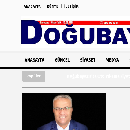
ANASAYFA
KÜNYE
İLETIŞIM
ANASAYFA
GÜNCEL
SIYASET
MEDYA
Doğubayazıt’ta Oto Yıkama Fiyatları Tepk
Popüler