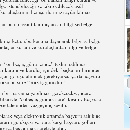
lge istenebileceği ve takip edilecek usül
kuruluşlarının hemşerilerimizi aydınlatması
bütün resmi kuruluşlardan bilgi ve belge
 şirketten,bu kanuna dayanarak bilgi ve belge
andaşlar kurum ve kuruluşlardan bilgi ve belge
on beş iş günü içinde” teslim edilmesi
lan kurum ve kuruluş içindeki başka bir birimden
uşun görüşü alınmak gerekiyorsa, ya da başvuru
yorsa bu süre “otuz iş günüdür”.
 bir harcama yapılması gerekecekse, idare
itibariyle “onbeş iş günlük süre” kesilir. Başvuru
zse talebinden vazgeçmiş sayılır.
arak veya elektronik ortamda başvuru sahibine
ararın gerekçesi ve buna karşı başvuru yolları
 yargıya başvurmak suretiyle olur.