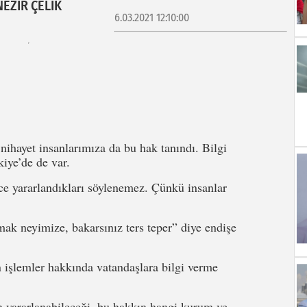
NEZİR ÇELİK
6.03.2021 12:10:00
ihayet insanlarımıza da bu hak tanındı. Bilgi
iye’de de var.
ararlandıkları söylenemez. Çünkü insanlar
k neyimize, bakarsınız ters teper” diye endişe
 işlemler hakkında vatandaşlara bilgi verme
ararlanabileceği, bu hakkın hangi kurum ve