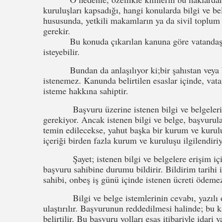
kuruluşları kapsadığı, hangi konularda bilgi ve be
hususunda, yetkili makamların ya da sivil toplum 
gerekir.
Bu konuda çıkarılan kanuna göre vatandaşlar 
isteyebilir.
Bundan da anlaşılıyor ki;bir şahıstan veya bir
istenemez. Kanunda belirtilen esaslar içinde, vat
isteme hakkına sahiptir.
Başvuru üzerine istenen bilgi ve belgelerin “
gerekiyor. Ancak istenen bilgi ve belge, başvuru
temin edilecekse, yahut başka bir kurum ve kurul
içeriği birden fazla kurum ve kuruluşu ilgilendiri
Şayet; istenen bilgi ve belgelere erişim için
başvuru sahibine durumu bildirir. Bildirim tarihi 
sahibi, onbeş iş günü içinde istenen ücreti ödeme
Bilgi ve belge istemlerinin cevabı, yazılı ol
ulaştırılır. Başvurunun reddedilmesi halinde; bu k
belirtilir. Bu başvuru yolları esas itibariyle idari