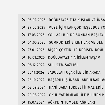
05.04.2025
DOĞUBAYAZIT’TA KUŞLAR VE İNS
29.03.2025
MÜZE İÇİN LAF ÇOK TEŞEBBÜS Y
17.03.2025
YOLLARI BİR DE SONDAN BAŞLAYIN
04.03.2025
GÜMRÜKTEKİ SIKINTILAR VE BEN
27.01.2025
BİŞAR ÇOKTİN İLE DEĞİŞEN DOĞU
16.01.2025
DOĞUBAYAZIT'TA İKİLEM YAŞAM
08.12.2024
SULUÇEM SAZLIĞI
30.11.2024
SADULLAH UÇAR İLE BİR ARADA
26.10.2024
BAŞARILI İŞ İNSANI ABDULBARİ 
02.09.2024
HANİ BABA TÜRBESİ İHMAL EDİL
20.08.2024
OKUL YATIRIMLARI İLE BİLİNEN
PORTRE…
15.07.2024
AĞRI’NIN TÜMDEN AĞRILARI