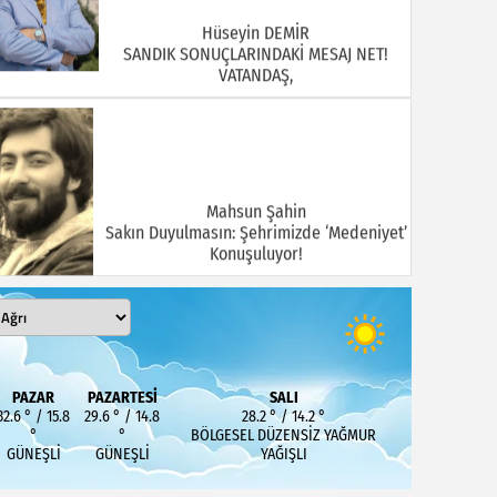
Hüseyin DEMİR
SANDIK SONUÇLARINDAKİ MESAJ NET!
VATANDAŞ,
Mahsun Şahin
Sakın Duyulmasın: Şehrimizde ‘Medeniyet’
Konuşuluyor!
MEHMET KOÇ
PAZAR
PAZARTESI
SALI
DOĞUBAYAZIT ASLINDA BİR İNANÇ
32.6 ° / 15.8
29.6 ° / 14.8
28.2 ° / 14.2 °
MERKEZİDİR
°
°
BÖLGESEL DÜZENSIZ YAĞMUR
GÜNEŞLI
GÜNEŞLI
YAĞIŞLI