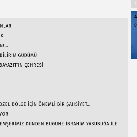
A
0
ANLAR
OK
!...
 BİLİRİM GÜDÜMÜ
BAYAZIT’IN ÇEHRESİ
GOZEL BÖLGE İÇİN ÖNEMLİ BİR ŞAHSİYET…
İYOR
 HEMŞERİMİZ DÜNDEN BUGÜNE İBRAHİM YASUBUĞA İLE