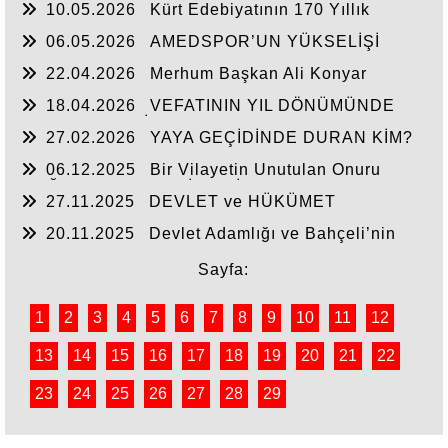
10.05.2026
Kürt Edebiyatının 170 Yıllık
Mirası
06.05.2026
AMEDSPOR’UN YÜKSELİŞİ
22.04.2026
Merhum Başkan Ali Konyar
18.04.2026
VEFATININ YIL DÖNÜMÜNDE
RAHMET VE MİNNETLE
27.02.2026
YAYA GEÇİDİNDE DURAN KİM?
06.12.2025
Bir Vilayetin Unutulan Onuru
DOĞUBAYAZIT YENİDEN İL OLMALIDIR
27.11.2025
DEVLET ve HÜKÜMET
20.11.2025
Devlet Adamlığı ve Bahçeli’nin
Tarihi Çıkışı
Sayfa:
1
2
3
4
5
6
7
8
9
10
11
12
13
14
15
16
17
18
19
20
21
22
23
24
25
26
27
28
29