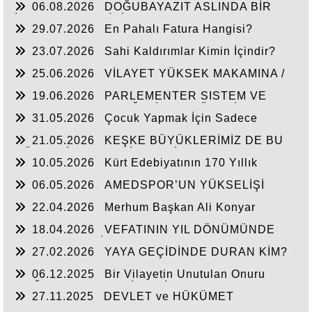
06.08.2026
DOĞUBAYAZIT ASLINDA BİR
İNANÇ MERKEZİDİR
29.07.2026
En Pahalı Fatura Hangisi?
23.07.2026
Sahi Kaldırımlar Kimin İçindir?
25.06.2026
VİLAYET YÜKSEK MAKAMINA /
BEYAZIT
19.06.2026
PARLEMENTER SISTEM VE
CUMHURBAŞKANLIĞI SİSTEMI ÜZERİNDE
31.05.2026
Çocuk Yapmak İçin Sadece
DEĞERLENDIRME
Nasihat Yetmez
21.05.2026
KEŞKE BÜYÜKLERİMİZ DE BU
GÜNLERİ YAŞAYABİLSEYDİ
10.05.2026
Kürt Edebiyatının 170 Yıllık
Mirası
06.05.2026
AMEDSPOR’UN YÜKSELİŞİ
22.04.2026
Merhum Başkan Ali Konyar
18.04.2026
VEFATININ YIL DÖNÜMÜNDE
RAHMET VE MİNNETLE
27.02.2026
YAYA GEÇİDİNDE DURAN KİM?
06.12.2025
Bir Vilayetin Unutulan Onuru
DOĞUBAYAZIT YENİDEN İL OLMALIDIR
27.11.2025
DEVLET ve HÜKÜMET