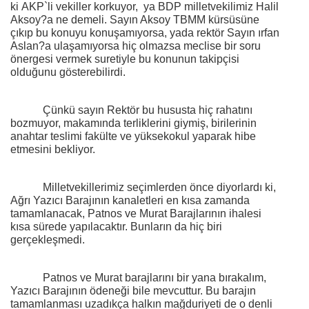
ki AKP`li vekiller korkuyor,
ya BDP milletvekilimiz Halil
Aksoy?a ne demeli. Sayın Aksoy TBMM kürsüsüne
çıkıp bu konuyu konuşamıyorsa, yada rektör Sayın ırfan
Aslan?a ulaşamıyorsa hiç olmazsa meclise bir soru
önergesi vermek suretiyle bu konunun takipçisi
olduğunu gösterebilirdi.
Çünkü sayın Rektör bu hususta hiç rahatını
bozmuyor, makamında terliklerini giymiş, birilerinin
anahtar teslimi fakülte ve yüksekokul yaparak hibe
etmesini bekliyor.
Milletvekillerimiz seçimlerden önce diyorlardı ki,
Ağrı Yazıcı Barajının kanaletleri en kısa zamanda
tamamlanacak, Patnos ve Murat Barajlarının ihalesi
kısa sürede yapılacaktır. Bunların da hiç biri
gerçekleşmedi.
Patnos ve Murat barajlarını bir yana bırakalım,
Yazıcı Barajının ödeneği bile mevcuttur. Bu barajın
tamamlanması uzadıkça halkın mağduriyeti de o denli