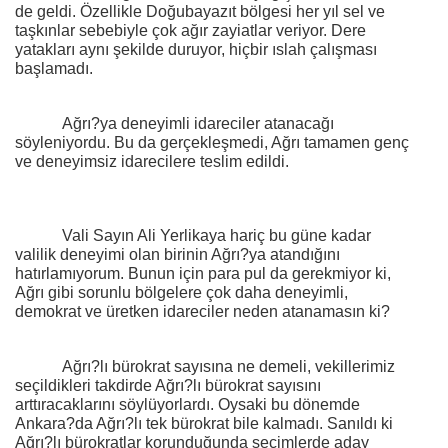
de geldi. Özellikle Doğubayazıt bölgesi her yıl sel ve
taşkınlar sebebiyle çok ağır zayiatlar veriyor. Dere
yatakları aynı şekilde duruyor, hiçbir ıslah çalışması
başlamadı.
Ağrı?ya deneyimli idareciler atanacağı
söyleniyordu. Bu da gerçekleşmedi, Ağrı tamamen genç
ve deneyimsiz idarecilere teslim edildi.
Vali Sayın Ali Yerlikaya hariç bu güne kadar
valilik deneyimi olan birinin Ağrı?ya atandığını
hatırlamıyorum. Bunun için para pul da gerekmiyor ki,
Ağrı gibi sorunlu bölgelere çok daha deneyimli,
demokrat ve üretken idareciler neden atanamasın ki?
Ağrı?lı bürokrat sayısına ne demeli, vekillerimiz
seçildikleri takdirde Ağrı?lı bürokrat sayısını
arttıracaklarını söylüyorlardı. Oysaki bu dönemde
Ankara?da Ağrı?lı tek bürokrat bile kalmadı. Sanıldı ki
Ağrı?lı bürokratlar korunduğunda seçimlerde aday