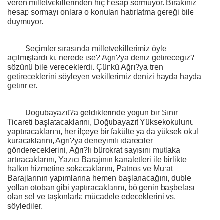
veren milletvekillerinden hiç hesap sormuyor. Bırakınız
hesap sormayı onlara o konuları hatırlatma gereği bile
duymuyor.
Seçimler sırasında milletvekillerimiz öyle
açılmışlardı ki, nerede ise? Ağrı?ya deniz getireceğiz?
sözünü bile vereceklerdi. Çünkü Ağrı?ya tren
getireceklerini söyleyen vekillerimiz denizi hayda hayda
getirirler.
Doğubayazıt?a geldiklerinde yoğun bir Sınır
Ticareti başlatacaklarını, Doğubayazıt Yüksekokulunu
yaptıracaklarını, her ilçeye bir fakülte ya da yüksek okul
kuracaklarını, Ağrı?ya deneyimli idareciler
göndereceklerini, Ağrı?lı bürokrat sayısını mutlaka
artıracaklarını, Yazıcı Barajının kanaletleri ile birlikte
halkın hizmetine sokacaklarını, Patnos ve Murat
Barajlarının yapımlarına hemen başlanacağını, duble
yolları otoban gibi yaptıracaklarını, bölgenin başbelası
olan sel ve taşkınlarla mücadele edeceklerini vs.
söylediler.