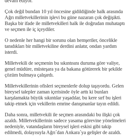
devam ediyor.
Çok değil bundan 10 yıl öncesine gidildiğinde halk arasında
Ağrı milletvekillerinin işlevi bu güne nazaran çok değişikti.
Başka bir ifade ile milletvekilleri halk ile doğrudan muhataptı
ve seçmen ile iç içeydiler.
O nedenle her hangi bir sorunu olan hemşeriler, öncelikle
tanıdıkları bir milletvekiline derdini anlatır, ondan yardım
isterdi.
Milletvekili de seçmenin bu sıkıntısını duruma göre valiye,
genel müdüre, müsteşara ya da bakana götürerek bir şekilde
çözüm bulmaya çalışırdı.
Milletvekillerinin ofisleri seçmenlerle dolup taşıyordu. Gelen
bireysel talepler zaman içerisinde öyle arttı ki bunları
karşılamakta büyük sıkıntılar yaşadılar, bu kere sırf bu işleri
takip etmek için vekillerin emrine danışmanlar tayın edildi.
Daha sonra, milletvekili ile seçmen arasındaki bu ilişki çok
azaldı. Milletvekillerinin sadece yasama görevine yönelmeleri
nedeniyle, vatandaşların bireysel işleri eskisi gibi takip
edilmedi, dolayısıyla Ağrı´dan Ankara´ya gelişler de azaldı.