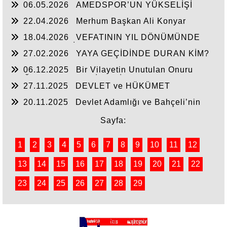
06.05.2026
AMEDSPOR’UN YÜKSELİŞİ
22.04.2026
Merhum Başkan Ali Konyar
18.04.2026
VEFATININ YIL DÖNÜMÜNDE
RAHMET VE MİNNETLE
27.02.2026
YAYA GEÇİDİNDE DURAN KİM?
06.12.2025
Bir Vilayetin Unutulan Onuru
DOĞUBAYAZIT YENİDEN İL OLMALIDIR
27.11.2025
DEVLET ve HÜKÜMET
20.11.2025
Devlet Adamlığı ve Bahçeli’nin
Tarihi Çıkışı
Sayfa:
1
2
3
4
5
6
7
8
9
10
11
12
13
14
15
16
17
18
19
20
21
22
23
24
25
26
27
28
29