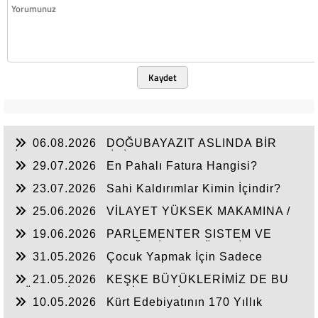
Kaydet
06.08.2026
DOĞUBAYAZIT ASLINDA BİR
İNANÇ MERKEZİDİR
29.07.2026
En Pahalı Fatura Hangisi?
23.07.2026
Sahi Kaldırımlar Kimin İçindir?
25.06.2026
VİLAYET YÜKSEK MAKAMINA /
BEYAZIT
19.06.2026
PARLEMENTER SISTEM VE
CUMHURBAŞKANLIĞI SİSTEMI ÜZERİNDE
31.05.2026
Çocuk Yapmak İçin Sadece
DEĞERLENDIRME
Nasihat Yetmez
21.05.2026
KEŞKE BÜYÜKLERİMİZ DE BU
GÜNLERİ YAŞAYABİLSEYDİ
10.05.2026
Kürt Edebiyatının 170 Yıllık
Mirası