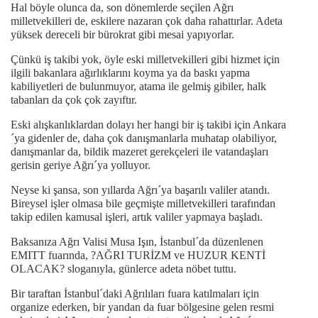
Hal böyle olunca da, son dönemlerde seçilen Ağrı
milletvekilleri de, eskilere nazaran çok daha rahattırlar. Adeta
yüksek dereceli bir bürokrat gibi mesai yapıyorlar.
Çünkü iş takibi yok, öyle eski milletvekilleri gibi hizmet için
ilgili bakanlara ağırlıklarını koyma ya da baskı yapma
kabiliyetleri de bulunmuyor, atama ile gelmiş gibiler, halk
tabanları da çok çok zayıftır.
Eski alışkanlıklardan dolayı her hangi bir iş takibi için Ankara
´ya gidenler de, daha çok danışmanlarla muhatap olabiliyor,
danışmanlar da, bildik mazeret gerekçeleri ile vatandaşları
gerisin geriye Ağrı´ya yolluyor.
Neyse ki şansa, son yıllarda Ağrı´ya başarılı valiler atandı.
Bireysel işler olmasa bile geçmişte milletvekilleri tarafından
takip edilen kamusal işleri, artık valiler yapmaya başladı.
Baksanıza Ağrı Valisi Musa Işın, İstanbul´da düzenlenen
EMITT fuarında, ?AĞRI TURİZM ve HUZUR KENTİ
OLACAK? sloganıyla, günlerce adeta nöbet tuttu.
Bir taraftan İstanbul´daki Ağrılıları fuara katılmaları için
organize ederken, bir yandan da fuar bölgesine gelen resmi