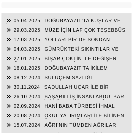
05.04.2025
DOĞUBAYAZIT’TA KUŞLAR VE
İNSANLAR
29.03.2025
MÜZE İÇİN LAF ÇOK TEŞEBBÜS
YOK
17.03.2025
YOLLARI BİR DE SONDAN
BAŞLAYIN!...
04.03.2025
GÜMRÜKTEKİ SIKINTILAR VE
BEN BİLİRİM GÜDÜMÜ
27.01.2025
BİŞAR ÇOKTİN İLE DEĞİŞEN
DOĞUBAYAZIT’IN ÇEHRESİ
16.01.2025
DOĞUBAYAZIT'TA İKİLEM
YAŞAM
08.12.2024
SULUÇEM SAZLIĞI
30.11.2024
SADULLAH UÇAR İLE BİR
ARADA
26.10.2024
BAŞARILI İŞ İNSANI ABDULBARİ
GOZEL BÖLGE İÇİN ÖNEMLİ BİR ŞAHSİYET…
02.09.2024
HANİ BABA TÜRBESİ İHMAL
EDİLİYOR
20.08.2024
OKUL YATIRIMLARI İLE BİLİNEN
HEMŞERİMİZ DÜNDEN BUGÜNE İBRAHİM
15.07.2024
AĞRI’NIN TÜMDEN AĞRILARI
YASUBUĞA İLE PORTRE…