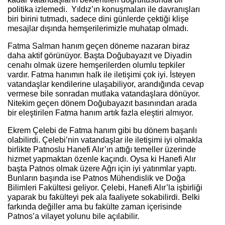
politika izlemedi. Yıldız’ın konuşmaları ile davranışları
biri birini tutmadı, sadece dini günlerde çektiği klişe
mesajlar dışında hemşerilerimizle muhatap olmadı.
Fatma Salman hanım geçen döneme nazaran biraz
daha aktif görünüyor. Başta Doğubayazıt ve Diyadin
cenahı olmak üzere hemşerilerden olumlu tepkiler
vardır. Fatma hanımın halk ile iletişimi çok iyi. İsteyen
vatandaşlar kendilerine ulaşabiliyor, arandığında cevap
vermese bile sonradan mutlaka vatandaşlara dönüyor.
Nitekim geçen dönem Doğubayazıt basınından arada
bir eleştirilen Fatma hanım artık fazla eleştiri almıyor.
Ekrem Çelebi de Fatma hanım gibi bu dönem başarılı
olabilirdi. Çelebi’nin vatandaşlar ile iletişimi iyi olmakla
birlikte Patnoslu Hanefi Alır’ın attığı temeller üzerinde
hizmet yapmaktan özenle kaçındı. Oysa ki Hanefi Alır
başta Patnos olmak üzere Ağrı için iyi yatırımlar yaptı.
Bunların başında ise Patnos Mühendislik ve Doğa
Bilimleri Fakültesi geliyor. Çelebi, Hanefi Alır’la işbirliği
yaparak bu fakülteyi pek ala faaliyete sokabilirdi. Belki
farkında değiller ama bu fakülte zaman içerisinde
Patnos’a vilayet yolunu bile açılabilir.