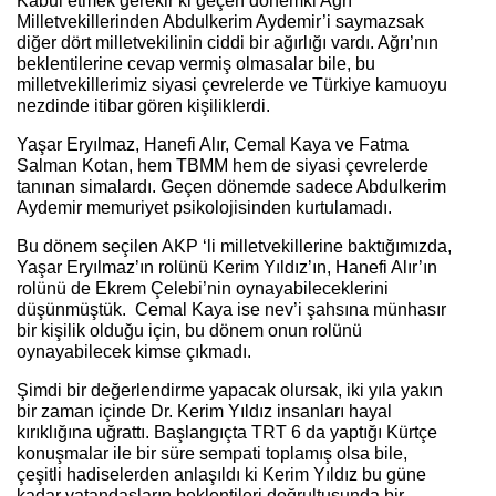
Kabul etmek gerekir ki geçen dönemki Ağrı
Milletvekillerinden Abdulkerim Aydemir’i saymazsak
diğer dört milletvekilinin ciddi bir ağırlığı vardı. Ağrı’nın
beklentilerine cevap vermiş olmasalar bile, bu
milletvekillerimiz siyasi çevrelerde ve Türkiye kamuoyu
nezdinde itibar gören kişiliklerdi.
Yaşar Eryılmaz, Hanefi Alır, Cemal Kaya ve Fatma
Salman Kotan, hem TBMM hem de siyasi çevrelerde
tanınan simalardı. Geçen dönemde sadece Abdulkerim
Aydemir memuriyet psikolojisinden kurtulamadı.
Bu dönem seçilen AKP ‘li milletvekillerine baktığımızda,
Yaşar Eryılmaz’ın rolünü Kerim Yıldız’ın, Hanefi Alır’ın
rolünü de Ekrem Çelebi’nin oynayabileceklerini
düşünmüştük. Cemal Kaya ise nev’i şahsına münhasır
bir kişilik olduğu için, bu dönem onun rolünü
oynayabilecek kimse çıkmadı.
Şimdi bir değerlendirme yapacak olursak, iki yıla yakın
bir zaman içinde Dr. Kerim Yıldız insanları hayal
kırıklığına uğrattı. Başlangıçta TRT 6 da yaptığı Kürtçe
konuşmalar ile bir süre sempati toplamış olsa bile,
çeşitli hadiselerden anlaşıldı ki Kerim Yıldız bu güne
kadar vatandaşların beklentileri doğrultusunda bir