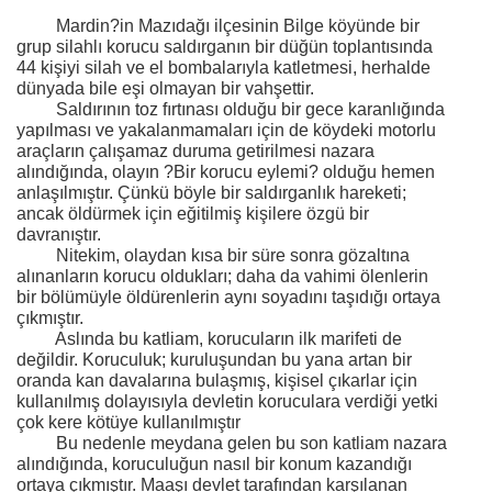
Mardin?in Mazıdağı ilçesinin Bilge köyünde bir
grup silahlı korucu saldırganın bir düğün toplantısında
44 kişiyi silah ve el bombalarıyla katletmesi, herhalde
dünyada bile eşi olmayan bir vahşettir.
Saldırının toz fırtınası olduğu bir gece karanlığında
yapılması ve yakalanmamaları için de köydeki motorlu
araçların çalışamaz duruma getirilmesi nazara
alındığında, olayın ?Bir korucu eylemi? olduğu hemen
anlaşılmıştır. Çünkü böyle bir saldırganlık hareketi;
ancak öldürmek için eğitilmiş kişilere özgü bir
davranıştır.
Nitekim, olaydan kısa bir süre sonra gözaltına
alınanların korucu oldukları; daha da vahimi ölenlerin
bir bölümüyle öldürenlerin aynı soyadını taşıdığı ortaya
çıkmıştır.
Aslında bu katliam, korucuların ilk marifeti de
değildir. Koruculuk; kuruluşundan bu yana artan bir
oranda kan davalarına bulaşmış, kişisel çıkarlar için
kullanılmış dolayısıyla devletin koruculara verdiği yetki
çok kere kötüye kullanılmıştır
Bu nedenle meydana gelen bu son katliam nazara
alındığında, koruculuğun nasıl bir konum kazandığı
ortaya çıkmıştır. Maaşı devlet tarafından karşılanan