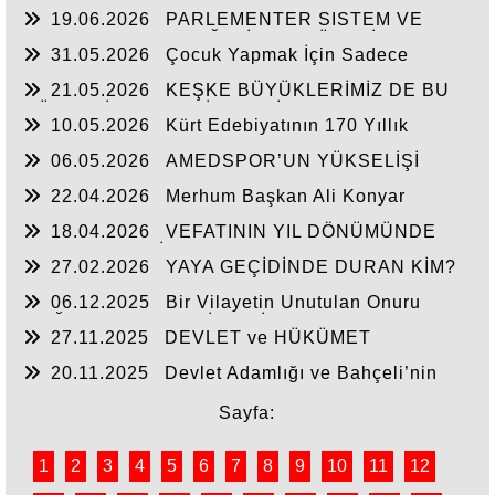
BEYAZIT
19.06.2026
PARLEMENTER SISTEM VE
CUMHURBAŞKANLIĞI SİSTEMI ÜZERİNDE
31.05.2026
Çocuk Yapmak İçin Sadece
DEĞERLENDIRME
Nasihat Yetmez
21.05.2026
KEŞKE BÜYÜKLERİMİZ DE BU
GÜNLERİ YAŞAYABİLSEYDİ
10.05.2026
Kürt Edebiyatının 170 Yıllık
Mirası
06.05.2026
AMEDSPOR’UN YÜKSELİŞİ
22.04.2026
Merhum Başkan Ali Konyar
18.04.2026
VEFATININ YIL DÖNÜMÜNDE
RAHMET VE MİNNETLE
27.02.2026
YAYA GEÇİDİNDE DURAN KİM?
06.12.2025
Bir Vilayetin Unutulan Onuru
DOĞUBAYAZIT YENİDEN İL OLMALIDIR
27.11.2025
DEVLET ve HÜKÜMET
20.11.2025
Devlet Adamlığı ve Bahçeli’nin
Tarihi Çıkışı
Sayfa:
1
2
3
4
5
6
7
8
9
10
11
12