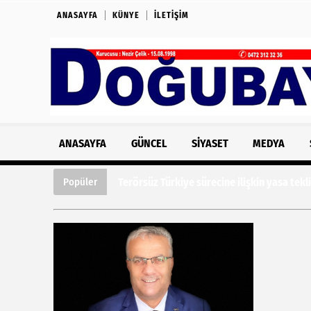
ANASAYFA
KÜNYE
İLETIŞIM
ANASAYFA
GÜNCEL
SIYASET
MEDYA
Terörsüz Türkiye sürecine ilişkin yasa te
Popüler