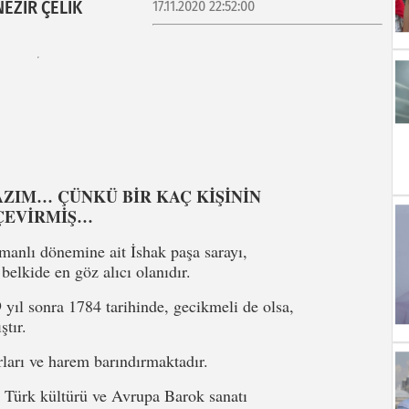
NEZİR ÇELİK
17.11.2020 22:52:00
AZIM… ÇÜNKÜ BİR KAÇ KİŞİNİN
 ÇEVİRMİŞ…
manlı dönemine ait İshak paşa sarayı,
belkide en göz alıcı olanıdır.
 yıl sonra 1784 tarihinde, gecikmeli de olsa,
tır.
ları ve harem barındırmaktadır.
, Türk kültürü ve Avrupa Barok sanatı