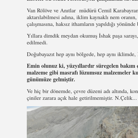
Van Rölöve ve Anıtlar müdürü Cemil Karabayram 'ı
aktarılabilmesi adına, iklim kaynaklı nem oranın,
çalışmasına, haksız ithamların yapıldığı yönünde 
Yıllara dimdik meydan okumuş İshak paşa sarayı,
edilmedi.
Doğubayazıt hep aynı bölgede, hep aynı iklimde, İ
Emin olunuz ki, yüzyıllardır süregelen bakım ç
malzeme gibi masrafı lüzumsuz malzemeler kul
günümüze gelmiştir.
Ve hiç bir dönemde, çevre düzeni adı altında, kont
çiniler zarara açık hale getirilmemiştir. N.Çelik...