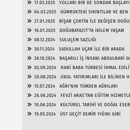
17.03.2025
YOLLARI BİR DE SONDAN BAŞLAYIN
04.03.2025
GÜMRÜKTEKİ SIKINTILAR VE BEN
27.01.2025
BİŞAR ÇOKTİN İLE DEĞİŞEN DOĞU
16.01.2025
DOĞUBAYAZIT'TA İKİLEM YAŞAM
08.12.2024
SULUÇEM SAZLIĞI
30.11.2024
SADULLAH UÇAR İLE BİR ARADA
26.10.2024
BAŞARILI İŞ İNSANI ABDULBARİ 
02.09.2024
HANİ BABA TÜRBESİ İHMAL EDİL
20.08.2024
OKUL YATIRIMLARI İLE BİLİNEN
PORTRE…
15.07.2024
AĞRI’NIN TÜMDEN AĞRILARI
26.06.2024
FEVZİ ARAS’TAN EĞİTİM HİZMET
10.06.2024
KÜLTÜREL TARİHİ VE DOĞAL ESER
19.05.2024
ÜST GEÇİT DEMİR YIĞINI GİBİ