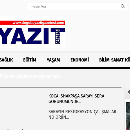
SAĞLIK
EĞITIM
YAŞAM
EKONOMI
BILIM-SANAT-K
klifi TBMM Adalet Komisyonu’nda
KOCA İSHAKPAŞA SARAYI SERA
GÖRÜNÜMÜNDE…
SARAYIN RESTORASYON ÇALIŞMALARI
NO ORJİN…