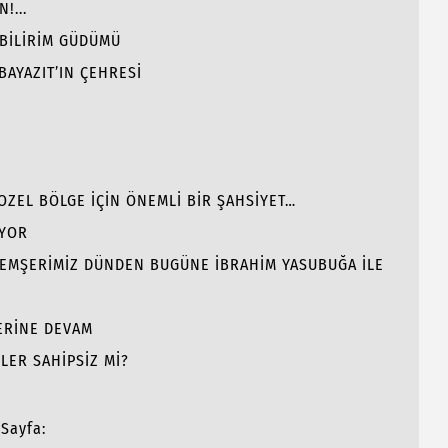
!...
 BİLİRİM GÜDÜMÜ
BAYAZIT’IN ÇEHRESİ
GOZEL BÖLGE İÇİN ÖNEMLİ BİR ŞAHSİYET…
İYOR
 HEMŞERİMİZ DÜNDEN BUGÜNE İBRAHİM YASUBUĞA İLE
LERİNE DEVAM
LER SAHİPSİZ Mİ?
Sayfa: