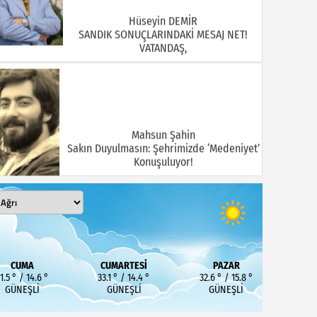
Hüseyin DEMİR
SANDIK SONUÇLARINDAKİ MESAJ NET!
VATANDAŞ,
Mahsun Şahin
Sakın Duyulmasın: Şehrimizde ‘Medeniyet’
Konuşuluyor!
MEHMET KOÇ
DOĞUBAYAZIT ASLINDA BİR İNANÇ
CUMA
CUMARTESI
PAZAR
MERKEZİDİR
1.5 ° / 14.6 °
33.1 ° / 14.4 °
32.6 ° / 15.8 °
GÜNEŞLI
GÜNEŞLI
GÜNEŞLI