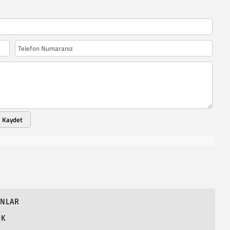
Kaydet
ANLAR
OK