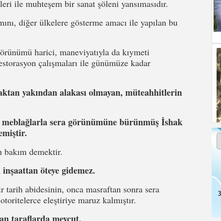
eri ile muhteşem bir sanat şöleni yansımasıdır.
nı, diğer ülkelere gösterme amacı ile yapılan bu
i görünümü harici, maneviyatıyla da kıymeti
restorasyon çalışmaları ile günümüze kadar
aktan yakından alakası olmayan, müteahhitlerin
rca meblağlarla sera görünümüne bürünmüş İshak
emiştir.
n bakım demektir.
n inşaattan öteye gidemez.
 tarih abidesinin, onca masraftan sonra sera
3
oritelerce eleştiriye maruz kalmıştır.
nan taraflarda mevcut.