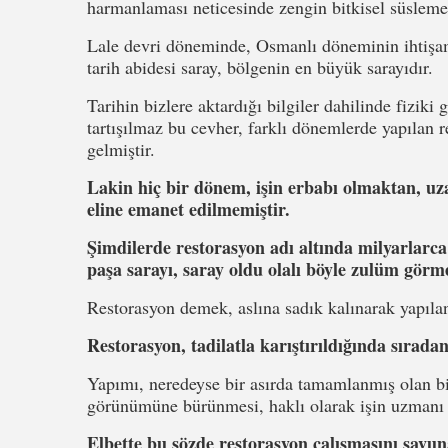
harmanlaması neticesinde zengin bitkisel süslemel
Lale devri döneminde, Osmanlı döneminin ihtişamı
tarih abidesi saray, bölgenin en büyük sarayıdır.
Tarihin bizlere aktardığı bilgiler dahilinde fizik
tartışılmaz bu cevher, farklı dönemlerde yapılan 
gelmiştir.
Lakin hiç bir dönem, işin erbabı olmaktan, uz
eline emanet edilmemiştir.
Şimdilerde restorasyon adı altında milyarla
paşa sarayı, saray oldu olalı böyle zulüm görm
Restorasyon demek, aslına sadık kalınarak yapıla
Restorasyon, tadilatla karıştırıldığında sırada
Yapımı, neredeyse bir asırda tamamlanmış olan bir
görünümüne bürünmesi, haklı olarak işin uzmanı ot
Elbette bu sözde restorasyon çalışmasını savu