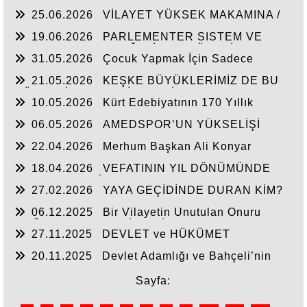
25.06.2026
VİLAYET YÜKSEK MAKAMINA /
BEYAZIT
19.06.2026
PARLEMENTER SISTEM VE
CUMHURBAŞKANLIĞI SİSTEMI ÜZERİNDE
31.05.2026
Çocuk Yapmak İçin Sadece
DEĞERLENDIRME
Nasihat Yetmez
21.05.2026
KEŞKE BÜYÜKLERİMİZ DE BU
GÜNLERİ YAŞAYABİLSEYDİ
10.05.2026
Kürt Edebiyatının 170 Yıllık
Mirası
06.05.2026
AMEDSPOR’UN YÜKSELİŞİ
22.04.2026
Merhum Başkan Ali Konyar
18.04.2026
VEFATININ YIL DÖNÜMÜNDE
RAHMET VE MİNNETLE
27.02.2026
YAYA GEÇİDİNDE DURAN KİM?
06.12.2025
Bir Vilayetin Unutulan Onuru
DOĞUBAYAZIT YENİDEN İL OLMALIDIR
27.11.2025
DEVLET ve HÜKÜMET
20.11.2025
Devlet Adamlığı ve Bahçeli’nin
Tarihi Çıkışı
Sayfa: