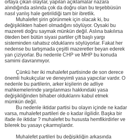
ortaya çıkan olaylar, yapılan açıklamalar nazara
alındığında aslında çok da doğru olan bu teşebbüsün
nasıl yanlış hale getirildiği tam bir ibretlik.
Muhalefet şirin görünmek için olacak ki, bu
değişiklikten haberi olmadığını söylüyor. Oysaki bu
mazereti doğru saymak münkün değil. Aslına bakılırsa
öteden beri bütün siyasi partiler çift başlı yargı
sisteminden rahatsız olduklarını söylüyorlar. Fakat her
nedense bu tartışmada çeşitli mazeretler beyan ederek
yan çiziyorlar. Bu nedenle CHP ve MHP bu konuda
samimi davranmıyor.
Çünkü her iki muhalefet partisinde de son derece
önemli hukukçular ve deneyimli yasa yapıcılar vardır. O
nedenle bu partilerin, arker kişilerin de adliye
mahkemelerinde yargılanması hakkındaki yasa
değişikliğinden bihaber olduklarını kabul etmek
mümkün değil.
Bu nedenle iktidar partisi bu olayın içinde ne kadar
varsa, muhalefet partileri de o kadar ilgilidir. Başka bir
ifade ile iktidar ? muhalefet bu hususta hemfikirdirler ve
bilerek bu yasayı çıkarmışlardır.
Muhalefet partileri bu değişikliğin arkasında