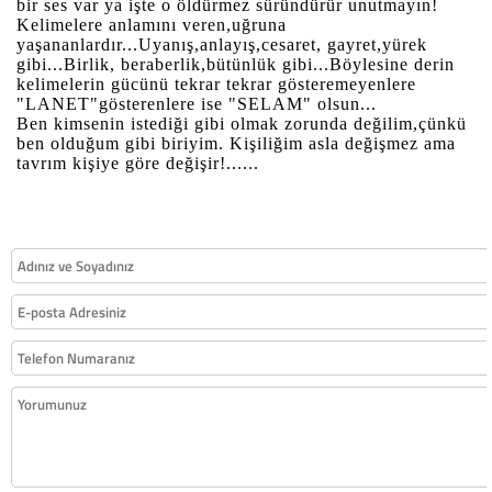
bir ses var ya işte o öldürmez süründürür unutmayın!
Kelimelere anlamını veren,uğruna
yaşananlardır...Uyanış,anlayış,cesaret, gayret,yürek
gibi...Birlik, beraberlik,bütünlük gibi...Böylesine derin
kelimelerin gücünü tekrar tekrar gösteremeyenlere
"LANET"gösterenlere ise "SELAM" olsun...
Ben kimsenin istediği gibi olmak zorunda değilim,çünkü
ben olduğum gibi biriyim. Kişiliğim asla değişmez ama
tavrım kişiye göre değişir!......