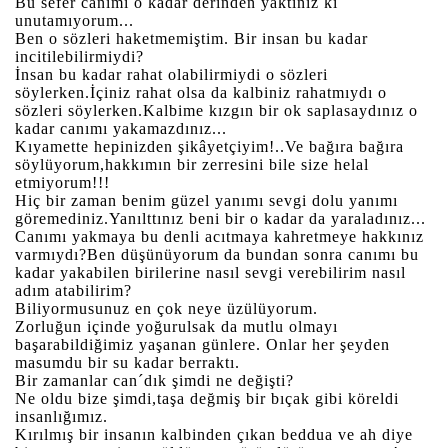
Bu sefer canımı o kadar derinden yaktınız ki
unutamıyorum...
Ben o sözleri haketmemiştim. Bir insan bu kadar
incitilebilirmiydi?
İnsan bu kadar rahat olabilirmiydi o sözleri
söylerken.İçiniz rahat olsa da kalbiniz rahatmıydı o
sözleri söylerken.Kalbime kızgın bir ok saplasaydınız o
kadar canımı yakamazdınız...
Kıyamette hepinizden şikâyetçiyim!..Ve bağıra bağıra
söylüyorum,hakkımın bir zerresini bile size helal
etmiyorum!!!
Hiç bir zaman benim güzel yanımı sevgi dolu yanımı
göremediniz.Yanılttınız beni bir o kadar da yaraladınız...
Canımı yakmaya bu denli acıtmaya kahretmeye hakkınız
varmıydı?Ben düşünüyorum da bundan sonra canımı bu
kadar yakabilen birilerine nasıl sevgi verebilirim nasıl
adım atabilirim?
Biliyormusunuz en çok neye üzülüyorum.
Zorluğun içinde yoğurulsak da mutlu olmayı
başarabildiğimiz yaşanan günlere. Onlar her şeyden
masumdu bir su kadar berraktı.
Bir zamanlar can´dık şimdi ne değişti?
Ne oldu bize şimdi,taşa değmiş bir bıçak gibi köreldi
insanlığımız.
Kırılmış bir insanın kalbinden çıkan beddua ve ah diye