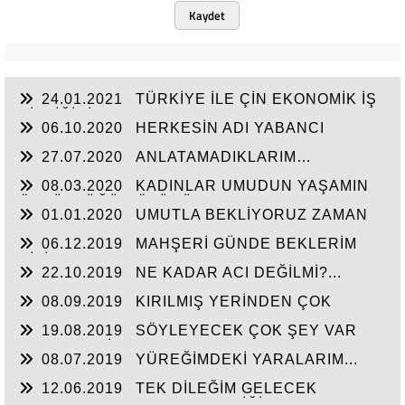
Kaydet
24.01.2021
TÜRKİYE İLE ÇİN EKONOMİK İŞ
BİRLİĞİNİ ARTTIRMALI
06.10.2020
HERKESİN ADI YABANCI
27.07.2020
ANLATAMADIKLARIM…
08.03.2020
KADINLAR UMUDUN YAŞAMIN
ÖZGÜRLÜĞÜN ÖZÜDÜR...
01.01.2020
UMUTLA BEKLİYORUZ ZAMAN
NE ZAMAN...
06.12.2019
MAHŞERİ GÜNDE BEKLERİM
SİZİ...
22.10.2019
NE KADAR ACI DEĞİLMİ?...
08.09.2019
KIRILMIŞ YERİNDEN ÇOK
ACIYOR CANIM...
19.08.2019
SÖYLEYECEK ÇOK ŞEY VAR
AMA TAKATİM YOK. YORGUNUM...!
08.07.2019
YÜREĞİMDEKİ YARALARIM...
12.06.2019
TEK DİLEĞİM GELECEK
HAYATIN HERKESE HAK ETTİĞİ HAYATI