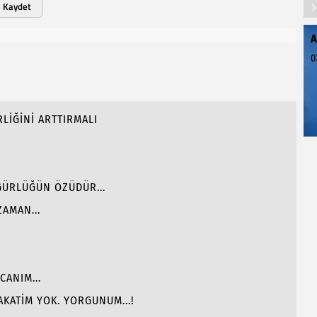
Kaydet
A
0
RLİĞİNİ ARTTIRMALI
ÜRLÜĞÜN ÖZÜDÜR...
AMAN...
CANIM...
KATİM YOK. YORGUNUM...!