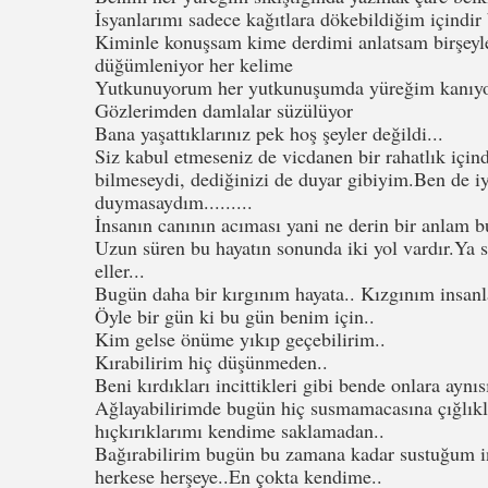
İsyanlarımı sadece kağıtlara dökebildiğim içindir
Kiminle konuşsam kime derdimi anlatsam birşeyle
düğümleniyor her kelime
Yutkunuyorum her yutkunuşumda yüreğim kanıyo
Gözlerimden damlalar süzülüyor
Bana yaşattıklarınız pek hoş şeyler değildi...
Siz kabul etmeseniz de vicdanen bir rahatlık için
bilmeseydi, dediğinizi de duyar gibiyim.Ben de 
duymasaydım.........
İnsanın canının acıması yani ne derin bir anlam b
Uzun süren bu hayatın sonunda iki yol vardır.Ya so
eller...
Bugün daha bir kırgınım hayata.. Kızgınım insanl
Öyle bir gün ki bu gün benim için..
Kim gelse önüme yıkıp geçebilirim..
Kırabilirim hiç düşünmeden..
Beni kırdıkları incittikleri gibi bende onlara aynıs
Ağlayabilirimde bugün hiç susmamacasına çığlık
hıçkırıklarımı kendime saklamadan..
Bağırabilirim bugün bu zamana kadar sustuğum i
herkese herşeye..En çokta kendime..