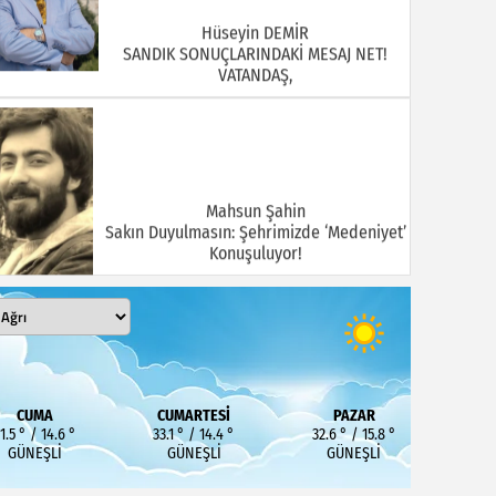
Hüseyin DEMİR
SANDIK SONUÇLARINDAKİ MESAJ NET!
VATANDAŞ,
Mahsun Şahin
Sakın Duyulmasın: Şehrimizde ‘Medeniyet’
Konuşuluyor!
MEHMET KOÇ
DOĞUBAYAZIT ASLINDA BİR İNANÇ
CUMA
CUMARTESI
PAZAR
MERKEZİDİR
1.5 ° / 14.6 °
33.1 ° / 14.4 °
32.6 ° / 15.8 °
GÜNEŞLI
GÜNEŞLI
GÜNEŞLI