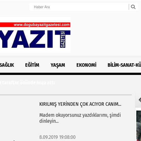
SAĞLIK
EĞITIM
YAŞAM
EKONOMI
BILIM-SANAT-K
ftar önünde imza attı
KIRILMIŞ YERİNDEN ÇOK ACIYOR CANIM...
Madem okuyorsunuz yazdıklarımı, şimdi
dinleyin...
8.09.2019 19:08:00