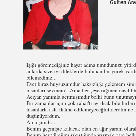
Gülten Ar
Işığı göremediğiniz hayat adına umudunuzu yitirdi
anlarda size iyi dileklerde bulunan bir yürek var
bilemediniz...
Evet biraz huysuzumdur haksızlığa gelemem sinir
insanları sevmem!. Ama her şeye rağmen nasıl bir 
Acıyan yanımla acıtmışımdır belki bunu unutmayı
Bir zamanlar içim çok rahat'tı ayrılsak bile birbi
insanlarla asla ikâme edilemeyeceğini,derdim ne 
düşünüyordum.
Ama şimdi...
Benim geçmişte kalacak olan en ağır yaram olarak
Benim her yüreğim sıkıştığında yazmak çare belk