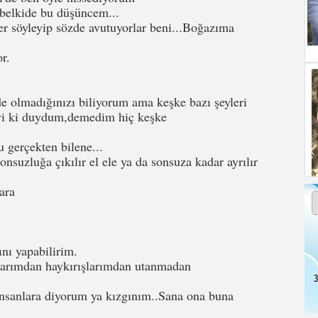
 belkide bu düşüncem...
r söyleyip sözde avutuyorlar beni...Boğazıma
r.
de olmadığınızı biliyorum ama keşke bazı şeyleri
iyi ki duydum,demedim hiç keşke
u gerçekten bilene...
nsuzluğa çıkılır el ele ya da sonsuza kadar ayrılır
ara
ını yapabilirim.
larımdan haykırışlarımdan utanmadan
3
nsanlara diyorum ya kızgınım..Sana ona buna