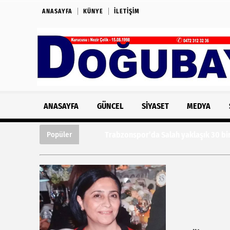
ANASAYFA
KÜNYE
İLETIŞIM
ANASAYFA
GÜNCEL
SIYASET
MEDYA
Trabzonspor’da Salah yaklaşık 30 bin tara
Popüler