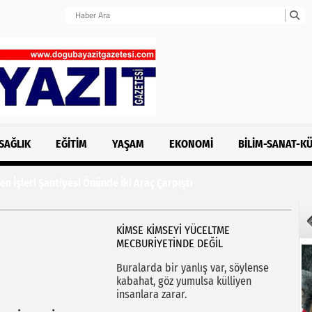
SAĞLIK
EĞITIM
YAŞAM
EKONOMI
BILIM-SANAT-K
n İşleri Şantiyesi Önünde İki Araç Çarpıştı
KİMSE KİMSEYİ YÜCELTME
MECBURİYETİNDE DEĞİL
Buralarda bir yanlış var, söylense
kabahat, göz yumulsa külliyen
insanlara zarar.