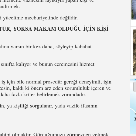
lendirmek.
 yüceltme mecburiyetinde değildir.
TÜR, YOKSA MAKAM OLDUĞU İÇİN KİŞİ
dına varsın bir kez daha, söyleyip kabahat
 sınıfta kalıyor ve bunun ceremesini hizmet
iş için bile normal prosedür gereği deneyimli, işin
nzesin, kaldı ki önem arz eden sorumluluk içeren ve
 daha fazla kriter belirlemek zorundadır.
n, ya kişiliği sorgulanır, yada vazife ifasının
3
 sahibi olmaktır. Gördüğümüzü görmezden gelmek