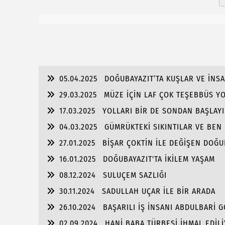
05.04.2025
DOĞUBAYAZIT’TA KUŞLAR VE İNS
29.03.2025
MÜZE İÇİN LAF ÇOK TEŞEBBÜS Y
17.03.2025
YOLLARI BİR DE SONDAN BAŞLAYIN
04.03.2025
GÜMRÜKTEKİ SIKINTILAR VE BEN
27.01.2025
BİŞAR ÇOKTİN İLE DEĞİŞEN DOĞU
16.01.2025
DOĞUBAYAZIT'TA İKİLEM YAŞAM
08.12.2024
SULUÇEM SAZLIĞI
30.11.2024
SADULLAH UÇAR İLE BİR ARADA
26.10.2024
BAŞARILI İŞ İNSANI ABDULBARİ 
02.09.2024
HANİ BABA TÜRBESİ İHMAL EDİL