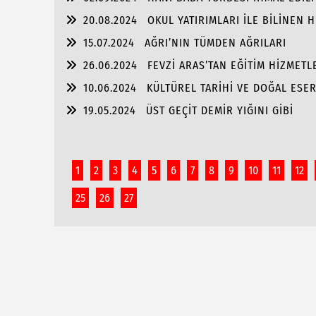
20.08.2024
OKUL YATIRIMLARI İLE BİLİNEN
PORTRE…
15.07.2024
AĞRI’NIN TÜMDEN AĞRILARI
26.06.2024
FEVZİ ARAS’TAN EĞİTİM HİZMET
10.06.2024
KÜLTÜREL TARİHİ VE DOĞAL ESER
19.05.2024
ÜST GEÇİT DEMİR YIĞINI GİBİ
1
2
3
4
5
6
7
8
9
10
11
12
25
26
27