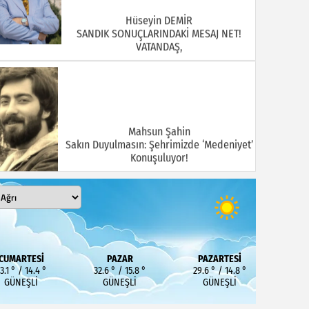
Hüseyin DEMİR
SANDIK SONUÇLARINDAKİ MESAJ NET!
VATANDAŞ,
Mahsun Şahin
Sakın Duyulmasın: Şehrimizde ‘Medeniyet’
Konuşuluyor!
MEHMET KOÇ
DOĞUBAYAZIT ASLINDA BİR İNANÇ
CUMARTESI
PAZAR
PAZARTESI
MERKEZİDİR
3.1 ° / 14.4 °
32.6 ° / 15.8 °
29.6 ° / 14.8 °
GÜNEŞLI
GÜNEŞLI
GÜNEŞLI