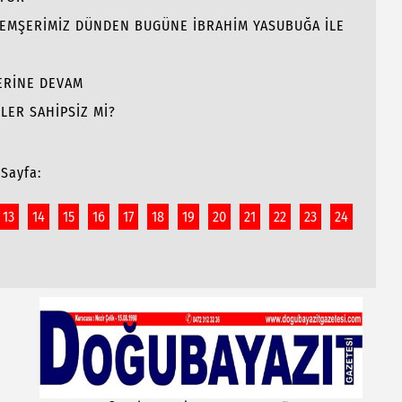
 HEMŞERİMİZ DÜNDEN BUGÜNE İBRAHİM YASUBUĞA İLE
LERİNE DEVAM
LER SAHİPSİZ Mİ?
Sayfa:
13
14
15
16
17
18
19
20
21
22
23
24