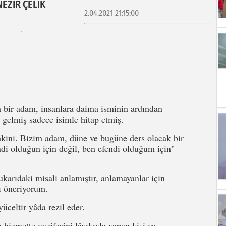
NEZİR ÇELİK
2.04.2021 21:15:00
 bir adam, insanlara daima isminin ardından
a gelmiş sadece isimle hitap etmiş.
kini. Bizim adam, düne ve bugüne ders olacak bir
di olduğun için değil, ben efendi olduğum için"
karıdaki misali anlamıştır, anlamayanlar için
ı öneriyorum.
üceltir yâda rezil eder.
izmette vazifesini lâyıkıyla yapan kişi ve