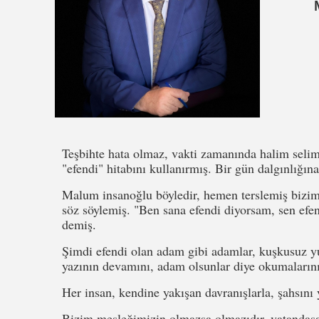
Teşbihte hata olmaz, vakti zamanında halim selim
"efendi" hitabını kullanırmış. Bir gün dalgınlığın
Malum insanoğlu böyledir, hemen terslemiş bizim
söz söylemiş. "Ben sana efendi diyorsam, sen efen
demiş.
Şimdi efendi olan adam gibi adamlar, kuşkusuz yu
yazının devamını, adam olsunlar diye okumaların
Her insan, kendine yakışan davranışlarla, şahsını y
Bizim mesleğimizin olmazsa olmazıdır, vatandaşa h