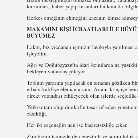
kurumları, haber yapıp insanları bu konuda bilgi
Herkes emeğinin ekmeğini kazanır, kimse kimseyi
MAKAMINI KİŞİ İCRAATLARI İLE BÜYÜ
BÜYÜMEZ
Lakin, biz vicdanen işimizin layıkıyla yapılması a
işleyelim.
Ağrı ve Doğubayazıt’ta idari konularda ne yazıkki
bekleyen vatandaş çekiyor.
Toplum yararına yapılacak en sıradan gözüken bir 
erbabı kalifiye eleman aranır. Aranır ki iş işe be
direkt vatandaşı etkileyecek olan işlerde seçicilik
Yetkisi tam olup direktifte tasarruf eden yöneticini
eksikliği.
Her iki seçeneğin ucu ise basiretsizliğe çıkar.
Zira bizim işimizde de deneyimli ve sorumluluk