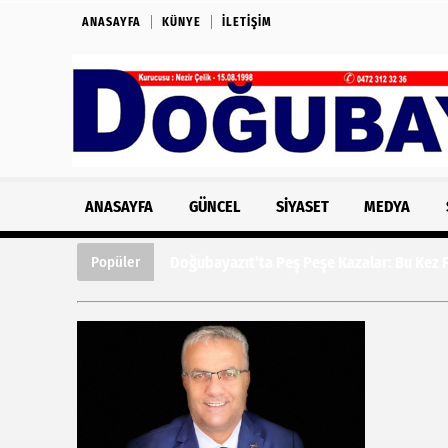
ANASAYFA
KÜNYE
İLETIŞIM
ANASAYFA
GÜNCEL
SIYASET
MEDYA
Doğubayazıt’ta Peş Peşe Kazalar: Bu Kez Fe
Popüler