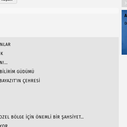
A
0
ANLAR
OK
!...
 BİLİRİM GÜDÜMÜ
BAYAZIT’IN ÇEHRESİ
GOZEL BÖLGE İÇİN ÖNEMLİ BİR ŞAHSİYET…
İYOR