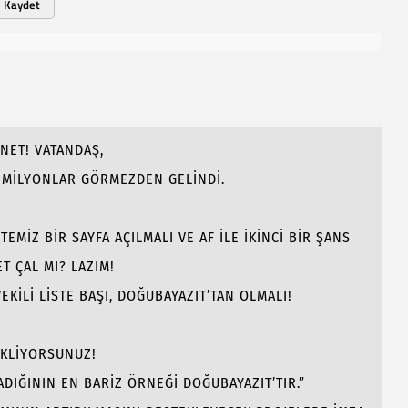
Kaydet
NET! VATANDAŞ,
N MİLYONLAR GÖRMEZDEN GELİNDİ.
EMİZ BİR SAYFA AÇILMALI VE AF İLE İKİNCİ BİR ŞANS
T ÇAL MI? LAZIM!
EKİLİ LİSTE BAŞI, DOĞUBAYAZIT’TAN OLMALI!
EKLİYORSUNUZ!
ADIĞININ EN BARİZ ÖRNEĞİ DOĞUBAYAZIT’TIR.”