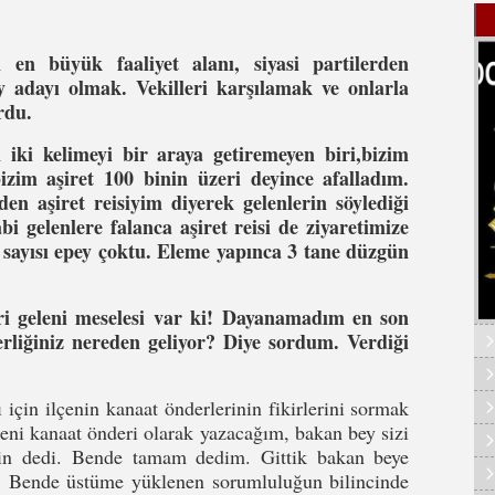
en büyük faaliyet alanı, siyasi partilerden
ay adayı olmak. Vekilleri karşılamak ve onlarla
rdu.
n iki kelimeyi bir araya getiremeyen biri,bizim
izim aşiret 100 binin üzeri deyince afalladım.
en aşiret reisiyim diyerek gelenlerin söylediği
i gelenlere falanca aşiret reisi de ziyaretimize
n sayısı epey çoktu. Eleme yapınca 3 tane düzgün
eri geleni meselesi var ki! Dayanamadım en son
rliğiniz nereden geliyor? Diye sordum. Verdiği
için ilçenin kanaat önderlerinin fikirlerini sormak
 seni kanaat önderi olarak yazacağım, bakan bey sizi
sin dedi. Bende tamam dedim. Gittik bakan beye
r. Bende üstüme yüklenen sorumluluğun bilincinde