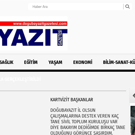
SAĞLIK
EĞITIM
YAŞAM
EKONOMI
BILIM-SANAT-K
LA GERÇEKLEŞTİRİLDİ
KARTVİZİT BAŞKANLAR
DOĞUBAYAZIT İL OLSUN
ÇALIŞMALARINA DESTEK VEREN KAÇ
TANE SİVİL TOPLUM KURULUŞU VAR
DİYE BAKAYIM DEDİĞİMDE BİRKAÇ TANE
OLDUĞUNU GÖRÜNCE ŞAŞIRDIM.