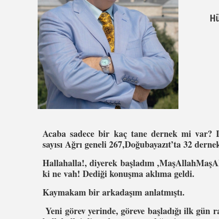
Hü
Acaba sadece bir kaç tane dernek mi var? D
sayısı Ağrı geneli 267,Doğubayazıt’ta 32 de
Hallahalla!, diyerek başladım ,MaşAllahMaşAl
ki ne vah! Dediği konuşma aklıma geldi.
Kaymakam bir arkadaşım anlatmıştı.
Yeni görev yerinde, göreve başladığı ilk gün 