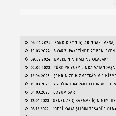
04.04.2024
SANDIK SONUÇLARINDAKİ MESAJ 
10.03.2024
8.YARGI PAKETİNDE AF BEKLEYE
09.02.2024
EMEKLİNİN HALİ NE OLACAK?
02.06.2023
TÜRKİYE YÜZYILINDA VATANDAŞA T
VERİLMELİ
12.04.2023
ŞEHRİNİZE HİZMETKÂR MI? HİZME
19.03.2023
AĞRI’DA TÜM PARTİLERİN MİLLETV
01.03.2023
ÇÖZÜM ŞART
12.01.2023
GENEL AF ÇIKARMAK İÇİN NEYİ B
03.12.2022
“GERİ KALMIŞLIĞIN TESADÜF OLM