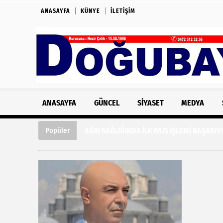
ANASAYFA
KÜNYE
İLETIŞIM
ANASAYFA
GÜNCEL
SIYASET
MEDYA
AĞRI SAĞLIĞINDA İLK IVUS İŞLEMİ BAŞARIY
Popüler