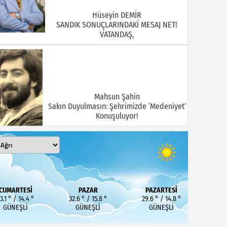
Hüseyin DEMİR
SANDIK SONUÇLARINDAKİ MESAJ NET!
VATANDAŞ,
Mahsun Şahin
Sakın Duyulmasın: Şehrimizde ‘Medeniyet’
Konuşuluyor!
MEHMET KOÇ
DOĞUBAYAZIT ASLINDA BİR İNANÇ
CUMARTESI
PAZAR
PAZARTESI
MERKEZİDİR
3.1 ° / 14.4 °
32.6 ° / 15.8 °
29.6 ° / 14.8 °
GÜNEŞLI
GÜNEŞLI
GÜNEŞLI