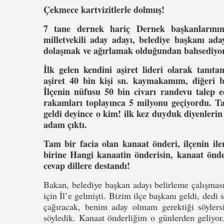
Çekmece kartvizitlerle dolmuş!
7 tane dernek hariç Dernek başkanlarının 
milletvekili aday adayı, belediye başkanı ad
dolaşmak ve ağırlamak olduğundan bahsediyo
İlk gelen kendini aşiret lideri olarak tanıta
aşiret 40 bin kişi sn. kaymakamım, diğeri b
İlçenin nüfusu 50 bin civarı randevu talep ed
rakamları toplayınca 5 milyonu geçiyordu. Tab
geldi deyince o kim! ilk kez duyduk diyenleri
adam çıktı.
Tam bir facia olan kanaat önderi, ilçenin il
birine Hangi kanaatin önderisin, kanaat önde
cevap dillere destandı!
Bakan, belediye başkan adayı belirleme çalışması 
için İl’e gelmişti. Bizim ilçe başkanı geldi, dedi
çağıracak, benim aday olmam gerektiği söyler
söyledik. Kanaat önderliğim o günlerden geliyo