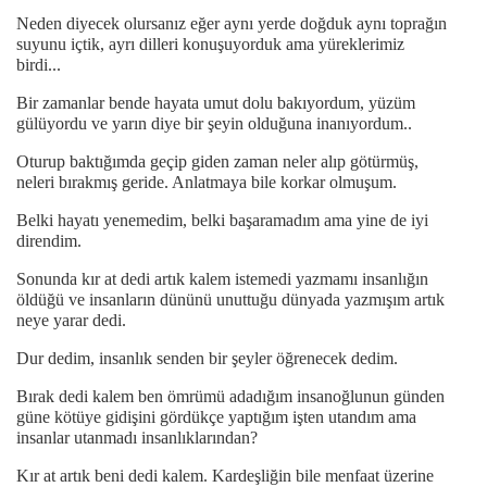
Neden diyecek olursanız eğer aynı yerde doğduk aynı toprağın
suyunu içtik, ayrı dilleri konuşuyorduk ama yüreklerimiz
birdi...
Bir zamanlar bende hayata umut dolu bakıyordum, yüzüm
gülüyordu ve yarın diye bir şeyin olduğuna inanıyordum..
Oturup baktığımda geçip giden zaman neler alıp götürmüş,
neleri bırakmış geride. Anlatmaya bile korkar olmuşum.
Belki hayatı yenemedim, belki başaramadım ama yine de iyi
direndim.
Sonunda kır at dedi artık kalem istemedi yazmamı insanlığın
öldüğü ve insanların dününü unuttuğu dünyada yazmışım artık
neye yarar dedi.
Dur dedim, insanlık senden bir şeyler öğrenecek dedim.
Bırak dedi kalem ben ömrümü adadığım insanoğlunun günden
güne kötüye gidişini gördükçe yaptığım işten utandım ama
insanlar utanmadı insanlıklarından?
Kır at artık beni dedi kalem. Kardeşliğin bile menfaat üzerine