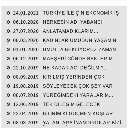
24.01.2021
TÜRKİYE İLE ÇİN EKONOMİK İŞ
BİRLİĞİNİ ARTTIRMALI
06.10.2020
HERKESİN ADI YABANCI
27.07.2020
ANLATAMADIKLARIM…
08.03.2020
KADINLAR UMUDUN YAŞAMIN
ÖZGÜRLÜĞÜN ÖZÜDÜR...
01.01.2020
UMUTLA BEKLİYORUZ ZAMAN
NE ZAMAN...
06.12.2019
MAHŞERİ GÜNDE BEKLERİM
SİZİ...
22.10.2019
NE KADAR ACI DEĞİLMİ?...
08.09.2019
KIRILMIŞ YERİNDEN ÇOK
ACIYOR CANIM...
19.08.2019
SÖYLEYECEK ÇOK ŞEY VAR
AMA TAKATİM YOK. YORGUNUM...!
08.07.2019
YÜREĞİMDEKİ YARALARIM...
12.06.2019
TEK DİLEĞİM GELECEK
HAYATIN HERKESE HAK ETTİĞİ HAYATI
22.04.2019
BİLİRİM Kİ GÖÇMEN KUŞLAR
YAŞATMASI...
UÇAMAZ KANATLARI KIRIKSA...
08.03.2019
YALANLARA İNANDIRDILAR BİZİ
GERÇEKLER AĞIR GELDİ...