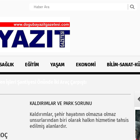
SAĞLIK
EĞITIM
YAŞAM
EKONOMI
BILIM-SANAT-K
n İşleri Şantiyesi Önünde İki Araç Çarpıştı
KALDIRIMLAR VE PARK SORUNU
Kaldırımlar, şehir hayatının olmazsa olmaz
unsurlarından biri olarak halkın hizmetine tahsis
edilmiş alanlardır.
KOÇ