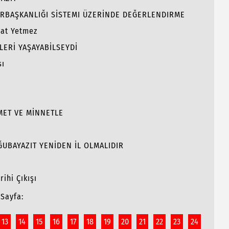
RBAŞKANLIĞI SİSTEMI ÜZERİNDE DEĞERLENDIRME
hat Yetmez
LERİ YAŞAYABİLSEYDİ
sı
MET VE MİNNETLE
OĞUBAYAZIT YENİDEN İL OLMALIDIR
ihi Çıkışı
Sayfa:
13
14
15
16
17
18
19
20
21
22
23
24