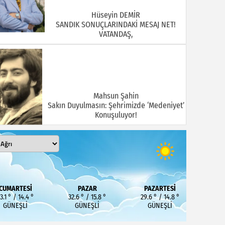
Hüseyin DEMİR
SANDIK SONUÇLARINDAKİ MESAJ NET!
VATANDAŞ,
Mahsun Şahin
Sakın Duyulmasın: Şehrimizde ‘Medeniyet’
Konuşuluyor!
MEHMET KOÇ
DOĞUBAYAZIT ASLINDA BİR İNANÇ
CUMARTESI
PAZAR
PAZARTESI
MERKEZİDİR
3.1 ° / 14.4 °
32.6 ° / 15.8 °
29.6 ° / 14.8 °
GÜNEŞLI
GÜNEŞLI
GÜNEŞLI