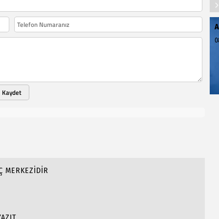
A
0
Kaydet
Ç MERKEZİDİR
AZIT