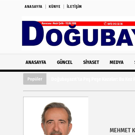
ANASAYFA
KÜNYE
İLETIŞIM
ANASAYFA
GÜNCEL
SIYASET
MEDYA
Doğubayazıt’ta Peş Peşe Kazalar: Bu Kez Fe
Popüler
MEHMET 