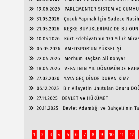
19.06.2026
PARLEMENTER SISTEM VE CUMHU
31.05.2026
Çocuk Yapmak İçin Sadece Nasi
21.05.2026
KEŞKE BÜYÜKLERİMİZ DE BU GÜN
10.05.2026
Kürt Edebiyatının 170 Yıllık Mira
06.05.2026
AMEDSPOR’UN YÜKSELİŞİ
22.04.2026
Merhum Başkan Ali Konyar
18.04.2026
VEFATININ YIL DÖNÜMÜNDE RAH
27.02.2026
YAYA GEÇİDİNDE DURAN KİM?
06.12.2025
Bir Vilayetin Unutulan Onuru D
27.11.2025
DEVLET ve HÜKÜMET
20.11.2025
Devlet Adamlığı ve Bahçeli’nin Tar
1
2
3
4
5
6
7
8
9
10
11
12