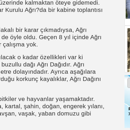
t üzerinde kalmaktan öteye gidemedi.
r Kurulu Ağrı?da bir kabine toplantısı
alakalı bir karar çıkmadıysa, Ağrı
 de öyle oldu. Geçen 8 yıl içinde Ağrı
r çalışma yok.
lacak o kadar özellikleri var ki
uzullu dağı Ağrı Dağıdır. Ağrı
etre dolayındadır. Ayrıca aşağılara
urduğu korkunç kayalıklar, Ağrı Dağını
bitkiler ve hayvanlar yaşamaktadır.
, kartal, şahin, doğan, engerek yılanı,
, tavşan, vaşak, yaban domuzu gibi
3