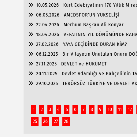
10.05.2026
Kürt Edebiyatının 170 Yıllık Mira
06.05.2026
AMEDSPOR’UN YÜKSELİŞİ
22.04.2026
Merhum Başkan Ali Konyar
18.04.2026
VEFATININ YIL DÖNÜMÜNDE RAH
27.02.2026
YAYA GEÇİDİNDE DURAN KİM?
06.12.2025
Bir Vilayetin Unutulan Onuru D
27.11.2025
DEVLET ve HÜKÜMET
20.11.2025
Devlet Adamlığı ve Bahçeli’nin Tar
29.10.2025
TERÖRSÜZ TÜRKİYE VE DEVLET AK
1
2
3
4
5
6
7
8
9
10
11
12
25
26
27
28