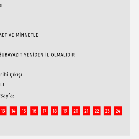
sı
MET VE MİNNETLE
OĞUBAYAZIT YENİDEN İL OLMALIDIR
ihi Çıkışı
LI
Sayfa:
13
14
15
16
17
18
19
20
21
22
23
24