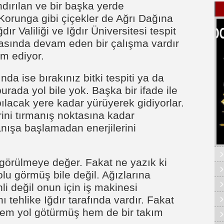
dırılan ve bir başka yerde
runga gibi çiçekler de Ağrı Dağına
ğdır Valiliği ve Iğdır Üniversitesi tespit
kasında devam eden bir çalışma vardır
m ediyor.
a ise bırakınız bitki tespiti ya da
rada yol bile yok. Başka bir ifade ile
pılacak yere kadar yürüyerek gidiyorlar.
rini tırmanış noktasına kadar
manışa başlamadan enerjilerini
e görülmeye değer. Fakat ne yazık ki
olu görmüş bile değil. Ağızlarına
li değil onun için iş makinesi
 tehlike Iğdır tarafında vardır. Fakat
 hem yol götürmüş hem de bir takım