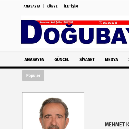
ANASAYFA
KÜNYE
İLETIŞIM
ANASAYFA
GÜNCEL
SIYASET
MEDYA
Ağrı’da Buğday Hasadı Bereketi: Vali Önde
Popüler
MEHMET 