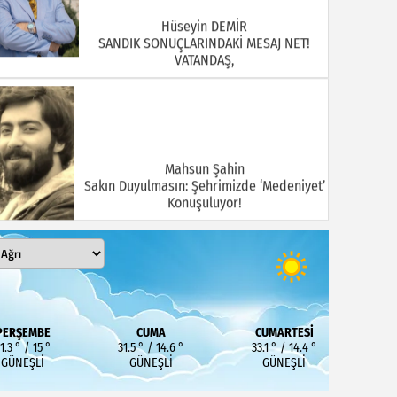
Hüseyin DEMİR
SANDIK SONUÇLARINDAKİ MESAJ NET!
VATANDAŞ,
Mahsun Şahin
Sakın Duyulmasın: Şehrimizde ‘Medeniyet’
Konuşuluyor!
MEHMET KOÇ
PERŞEMBE
CUMA
CUMARTESI
En Pahalı Fatura Hangisi?
1.3 ° / 15 °
31.5 ° / 14.6 °
33.1 ° / 14.4 °
GÜNEŞLI
GÜNEŞLI
GÜNEŞLI