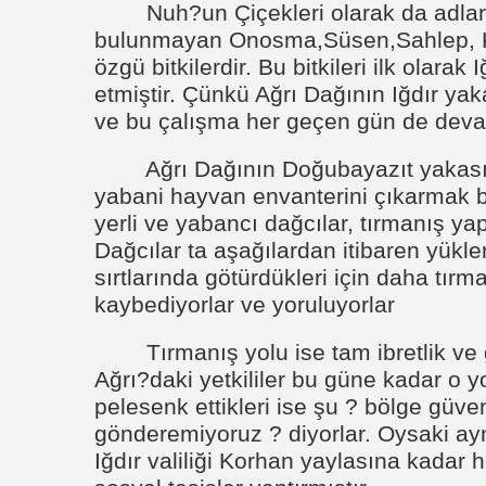
Nuh?un Çiçekleri olarak da adlan
bulunmayan Onosma,Süsen,Sahlep, Ko
özgü bitkilerdir. Bu bitkileri ilk olarak I
etmiştir. Çünkü Ağrı Dağının Iğdır ya
ve bu çalışma her geçen gün de deva
Ağrı Dağının Doğubayazıt yakasınd
yabani hayvan envanterini çıkarmak bu
yerli ve yabancı dağcılar, tırmanış ya
Dağcılar ta aşağılardan itibaren yükle
sırtlarında götürdükleri için daha tır
kaybediyorlar ve yoruluyorlar
Tırmanış yolu ise tam ibretlik v
Ağrı?daki yetkililer bu güne kadar o y
pelesenk ettikleri ise şu ? bölge güven
gönderemiyoruz ? diyorlar. Oysaki aynı
Iğdır valiliği Korhan yaylasına kadar