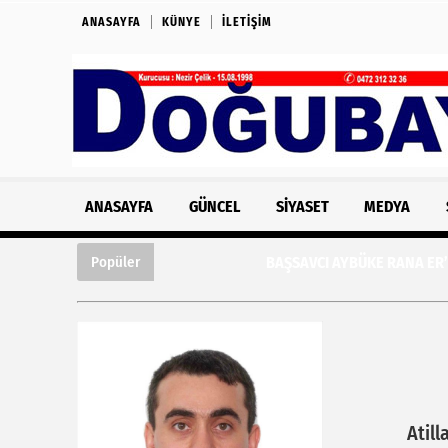
ANASAYFA
KÜNYE
İLETIŞIM
ANASAYFA
GÜNCEL
SIYASET
MEDYA
BAŞSAVCI AYBÜKE RANA ER’DEN DOĞUBAYA
Popüler
Atill