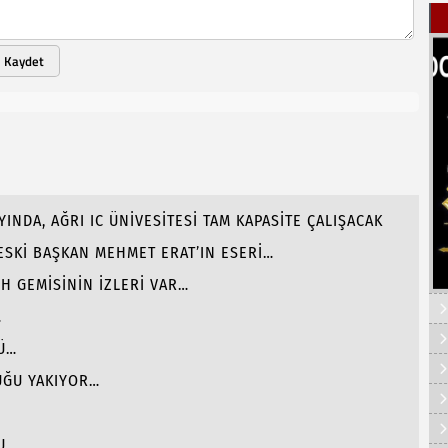
Kaydet
INDA, AĞRI IC ÜNİVESİTESİ TAM KAPASİTE ÇALIŞACAK
 ESKİ BAŞKAN MEHMET ERAT’IN ESERİ…
H GEMİSİNİN İZLERİ VAR…
…
Ü…
UĞU YAKIYOR…
U