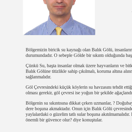
Bölgemizin biricik su kaynağı olan Balık Gölü, insanları
durumundadır. O sebeple Gölde bir sıkıntı olduğunda baş
Çünkü Su, başta insanlar olmak üzere hayvanların ve bitk
Balık Gölüne titizlikle sahip çıkılmalı, koruma altına alı
sağlanmalıdır.
Göl Çevresindeki küçük köylerin su havzasını tehdit ettiğ
olması gerekir, göl çevresi ise yoğun bir şekilde ağaçlandı
Bölgenin su sıkıntısına dikkat çeken uzmanlar, ? Doğubaya
dere boşuna akmaktadır. Onun için Balık Gölü çevresinde
yaylalardaki o güzelim tatlı sular boşuna akıtılmamalıdır
önemli bir güvence olur? diye konuştular.