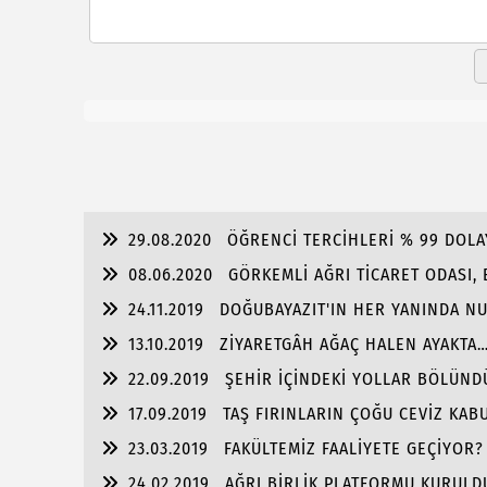
29.08.2020
ÖĞRENCİ TERCİHLERİ % 99 DOLAY
08.06.2020
GÖRKEMLİ AĞRI TİCARET ODASI,
24.11.2019
DOĞUBAYAZIT'IN HER YANINDA NU
13.10.2019
ZİYARETGÂH AĞAÇ HALEN AYAKTA
22.09.2019
ŞEHİR İÇİNDEKİ YOLLAR BÖLÜND
17.09.2019
TAŞ FIRINLARIN ÇOĞU CEVİZ KAB
23.03.2019
FAKÜLTEMİZ FAALİYETE GEÇİYOR?
24.02.2019
AĞRI BİRLİK PLATFORMU KURULD