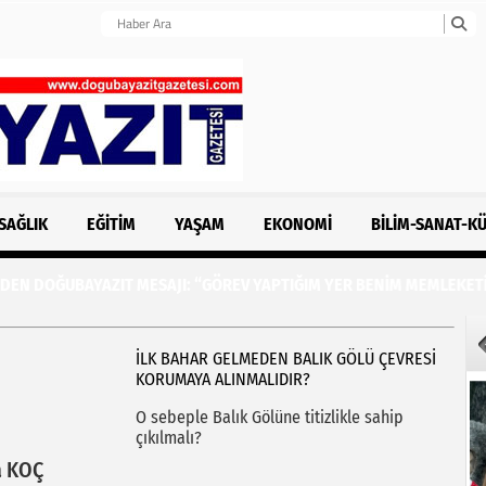
SAĞLIK
EĞITIM
YAŞAM
EKONOMI
BILIM-SANAT-K
ZIT MESAJI: “GÖREV YAPTIĞIM YER BENİM MEMLEKETİMDİR”
İLK BAHAR GELMEDEN BALIK GÖLÜ ÇEVRESİ
KORUMAYA ALINMALIDIR?
O sebeple Balık Gölüne titizlikle sahip
çıkılmalı?
a KOÇ