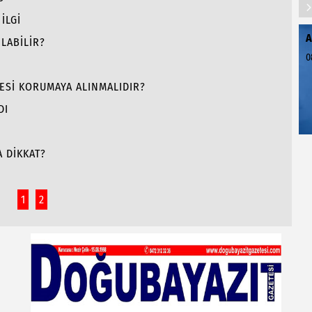
İLGİ
A
LABİLİR?
0
ESİ KORUMAYA ALINMALIDIR?
DI
 DİKKAT?
1
2