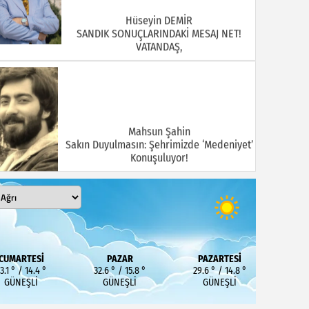
Hüseyin DEMİR
SANDIK SONUÇLARINDAKİ MESAJ NET!
VATANDAŞ,
Mahsun Şahin
Sakın Duyulmasın: Şehrimizde ‘Medeniyet’
Konuşuluyor!
MEHMET KOÇ
DOĞUBAYAZIT ASLINDA BİR İNANÇ
CUMARTESI
PAZAR
PAZARTESI
MERKEZİDİR
3.1 ° / 14.4 °
32.6 ° / 15.8 °
29.6 ° / 14.8 °
GÜNEŞLI
GÜNEŞLI
GÜNEŞLI