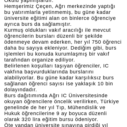
Okulu yapmışlardır.
Hemşerimiz Çeçen, Ağrı merkezinde yaptığı
bu yatırımlarla yetinmemiş, bu güne kadar
üniversite eğitimi alan on binlerce öğrenciye
ayrıca burs da sağlamıştır.
Kurmuş oldukları vakıf aracılığı ile mevcut
öğrencilerin bursları düzenli bir şekilde
ödenmeye devam ederken, her yıl 750 öğrenci
daha bu sayıya ekleniyor. Dediğim gibi, burs
işlemleri bu konuda kurumlaşmış bir vakıf
tarafından organize ediliyor.
Belirlenen koşulları taşıyan öğrenciler, IC
vakfına başvurduklarında burslarını
alabiliyorlar. Bu güne kadar karşılıksız burs
sağlanan öğrenci sayısı ise yaklaşık 10 bin
dolayındadır.
Burs dağıtımında Ağrı IC Üniversitesinde
okuyan öğrencilere öncelik verilirken, Türkiye
genelinde de her yıl Tıp, Mühendislik ve
Hukuk öğrencilerine 9 ay boyuca düzenli
olarak 320 lira eğitim bursu ödeniyor.
Öte yandan üniversite sınavına girdiği yıl