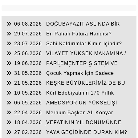
06.08.2026
DOĞUBAYAZIT ASLINDA BİR
İNANÇ MERKEZİDİR
29.07.2026
En Pahalı Fatura Hangisi?
23.07.2026
Sahi Kaldırımlar Kimin İçindir?
25.06.2026
VİLAYET YÜKSEK MAKAMINA /
BEYAZIT
19.06.2026
PARLEMENTER SISTEM VE
CUMHURBAŞKANLIĞI SİSTEMI ÜZERİNDE
31.05.2026
Çocuk Yapmak İçin Sadece
DEĞERLENDIRME
Nasihat Yetmez
21.05.2026
KEŞKE BÜYÜKLERİMİZ DE BU
GÜNLERİ YAŞAYABİLSEYDİ
10.05.2026
Kürt Edebiyatının 170 Yıllık
Mirası
06.05.2026
AMEDSPOR’UN YÜKSELİŞİ
22.04.2026
Merhum Başkan Ali Konyar
18.04.2026
VEFATININ YIL DÖNÜMÜNDE
RAHMET VE MİNNETLE
27.02.2026
YAYA GEÇİDİNDE DURAN KİM?