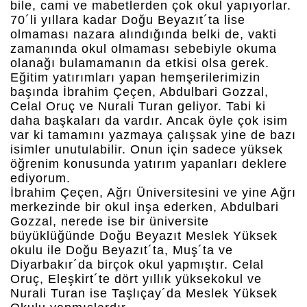
bile, cami ve mabetlerden çok okul yapıyorlar.
70´li yıllara kadar Doğu Beyazıt´ta lise
olmaması nazara alındığında belki de, vakti
zamanında okul olmaması sebebiyle okuma
olanağı bulamamanın da etkisi olsa gerek.
Eğitim yatırımları yapan hemşerilerimizin
başında İbrahim Çeçen, Abdulbari Gozzal,
Celal Oruç ve Nurali Turan geliyor. Tabi ki
daha başkaları da vardır. Ancak öyle çok isim
var ki tamamını yazmaya çalışsak yine de bazı
isimler unutulabilir. Onun için sadece yüksek
öğrenim konusunda yatırım yapanları deklere
ediyorum.
İbrahim Çeçen, Ağrı Üniversitesini ve yine Ağrı
merkezinde bir okul inşa ederken, Abdulbari
Gozzal, nerede ise bir üniversite
büyüklüğünde Doğu Beyazıt Meslek Yüksek
okulu ile Doğu Beyazıt´ta, Muş´ta ve
Diyarbakır´da birçok okul yapmıştır. Celal
Oruç, Eleşkirt´te dört yıllık yüksekokul ve
Nurali Turan ise Taşlıçay´da Meslek Yüksek