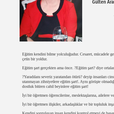
Gülten Ar
Eğitim kendini bilme yolculuğudur. Cesaret, mücadele gere
çetin bir yoldur.
Eğitim şart gerçekten ama önce. ?Eğitim şart? diye ortalar
?Yaradılanı severiz yaratandan ötürü? deyip insanları cins
utanmayan zihniyetlere eğitim şart!. Aynı görüşte olmadı
dostluk bitiren cahil beyinlere eğitim şart!
İyi bir öğretmen öğrencilerine, meslektaşlarına, ailelere v
İyi bir öğretmen ilişkiler, arkadaşlıklar ve bir topluluk in
Kendini sorgulayan insan kendini kontrol etmeyi de başar