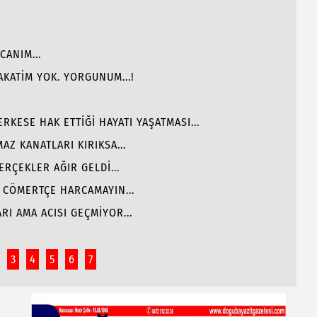
CANIM...
KATİM YOK. YORGUNUM...!
RKESE HAK ETTİĞİ HAYATI YAŞATMASI...
AZ KANATLARI KIRIKSA...
ERÇEKLER AĞIR GELDİ...
I CÖMERTÇE HARCAMAYIN...
I AMA ACISI GEÇMİYOR...
3
4
5
6
7