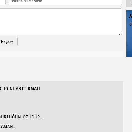
A
0
Kaydet
RLİĞİNİ ARTTIRMALI
ÜRLÜĞÜN ÖZÜDÜR...
AMAN...