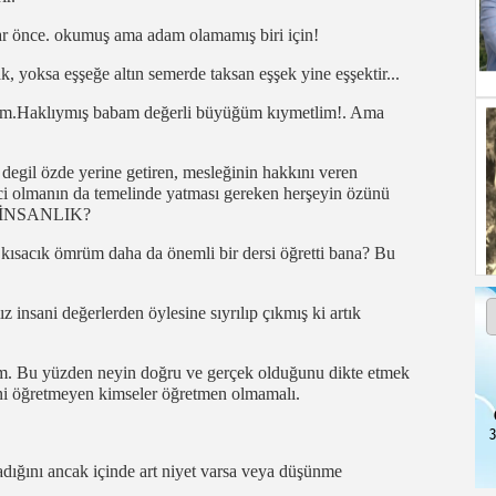
ar önce. okumuş ama adam olamamış biri için!
 yoksa eşşeğe altın semerde taksan eşşek yine eşşektir...
rum.Haklıymış babam değerli büyüğüm kıymetlim!. Ama
egil özde yerine getiren, mesleğinin hakkını veren
mci olmanın da temelinde yatması gereken herşeyin özünü
um: İNSANLIK?
 kısacık ömrüm daha da önemli bir dersi öğretti bana? Bu
 insani değerlerden öylesine sıyrılıp çıkmış ki artık
rum. Bu yüzden neyin doğru ve gerçek olduğunu dikte etmek
rini öğretmeyen kimseler öğretmen olmamalı.
3
adığını ancak içinde art niyet varsa veya düşünme