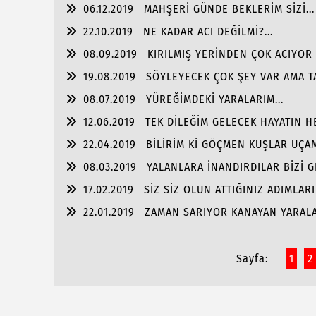
06.12.2019
MAHŞERİ GÜNDE BEKLERİM SİZİ...
22.10.2019
NE KADAR ACI DEĞİLMİ?...
08.09.2019
KIRILMIŞ YERİNDEN ÇOK ACIYOR 
19.08.2019
SÖYLEYECEK ÇOK ŞEY VAR AMA TA
08.07.2019
YÜREĞİMDEKİ YARALARIM...
12.06.2019
TEK DİLEĞİM GELECEK HAYATIN HE
22.04.2019
BİLİRİM Kİ GÖÇMEN KUŞLAR UÇAM
08.03.2019
YALANLARA İNANDIRDILAR BİZİ G
17.02.2019
SİZ SİZ OLUN ATTIĞINIZ ADIMLAR
22.01.2019
ZAMAN SARIYOR KANAYAN YARALAR
Sayfa:
1
2