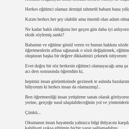
Herkes eğitimci olamaz demişti rahmetli babam bana yıll
Kızım herkes her şey olabilir ama önemli olan adam olmak,
Ne kadar haklı olduğunu her geçen gün daha iyi anlıyo
eksik söylemiş sanki?
Babamın ve eğitime gönül veren ve bunun hakkını sözde d
öğretmenlerin affına sığınarak o sözü değiştirmek, eğiti
oluşturan başka bir değere dikkatinizi çekmek istiyor
Evet doğru bir söz herkesin eğitimci olamayacağı ama şu
acı ders sonrasında öğrendim ki,
hepimiz insan görüntüsünde gezinsek te aslında bazılarımız
biliyorum ki herkes insan da olamazmış!..
Ben öğretmenliği insan yetiştirme sanatı olarak görüyo
yerine, gerçeğe nasıl ulaşılabileceğinin yol ve yöntemle
Çünkü...
Okumanın insan hayatında yalnızca bilgi ihtiyacını karşıl
kabiliyeti yoksa eğitimin hiçbir yarar sağlamadığını