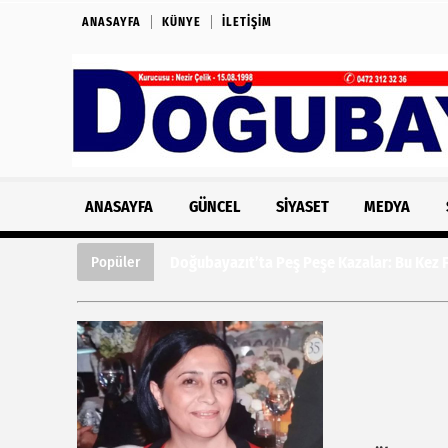
ANASAYFA
KÜNYE
İLETIŞIM
ANASAYFA
GÜNCEL
SIYASET
MEDYA
Doğubayazıt’ta Peş Peşe Kazalar: Bu Kez Fe
Popüler