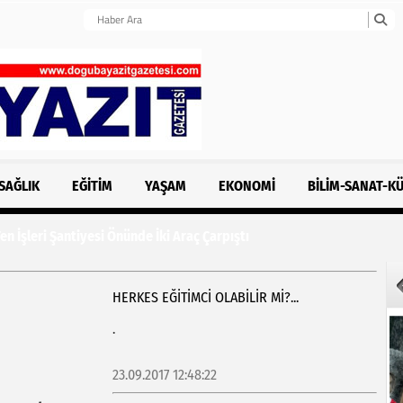
SAĞLIK
EĞITIM
YAŞAM
EKONOMI
BILIM-SANAT-K
n İşleri Şantiyesi Önünde İki Araç Çarpıştı
HERKES EĞİTİMCİ OLABİLİR Mİ?...
.
23.09.2017 12:48:22