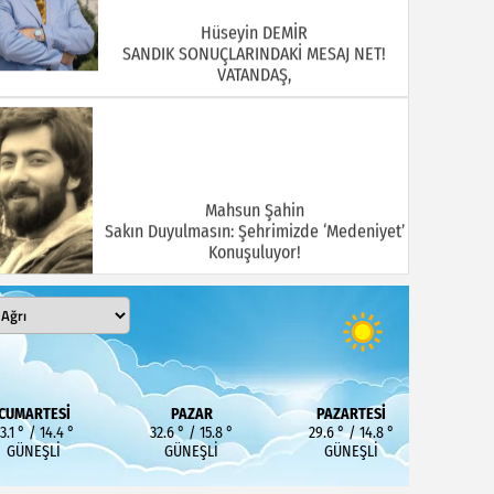
Hüseyin DEMİR
SANDIK SONUÇLARINDAKİ MESAJ NET!
VATANDAŞ,
Mahsun Şahin
Sakın Duyulmasın: Şehrimizde ‘Medeniyet’
Konuşuluyor!
MEHMET KOÇ
DOĞUBAYAZIT ASLINDA BİR İNANÇ
CUMARTESI
PAZAR
PAZARTESI
MERKEZİDİR
3.1 ° / 14.4 °
32.6 ° / 15.8 °
29.6 ° / 14.8 °
GÜNEŞLI
GÜNEŞLI
GÜNEŞLI