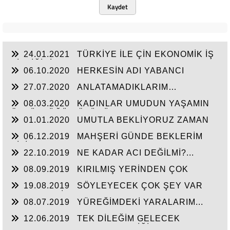
Kaydet
24.01.2021
TÜRKİYE İLE ÇİN EKONOMİK İŞ
BİRLİĞİNİ ARTTIRMALI
06.10.2020
HERKESİN ADI YABANCI
27.07.2020
ANLATAMADIKLARIM…
08.03.2020
KADINLAR UMUDUN YAŞAMIN
ÖZGÜRLÜĞÜN ÖZÜDÜR...
01.01.2020
UMUTLA BEKLİYORUZ ZAMAN
NE ZAMAN...
06.12.2019
MAHŞERİ GÜNDE BEKLERİM
SİZİ...
22.10.2019
NE KADAR ACI DEĞİLMİ?...
08.09.2019
KIRILMIŞ YERİNDEN ÇOK
ACIYOR CANIM...
19.08.2019
SÖYLEYECEK ÇOK ŞEY VAR
AMA TAKATİM YOK. YORGUNUM...!
08.07.2019
YÜREĞİMDEKİ YARALARIM...
12.06.2019
TEK DİLEĞİM GELECEK
HAYATIN HERKESE HAK ETTİĞİ HAYATI