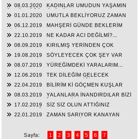
08.03.2020
KADINLAR UMUDUN YAŞAMIN
ÖZGÜRLÜĞÜN ÖZÜDÜR...
01.01.2020
UMUTLA BEKLİYORUZ ZAMAN
NE ZAMAN...
06.12.2019
MAHŞERİ GÜNDE BEKLERİM
SİZİ...
22.10.2019
NE KADAR ACI DEĞİLMİ?...
08.09.2019
KIRILMIŞ YERİNDEN ÇOK
ACIYOR CANIM...
19.08.2019
SÖYLEYECEK ÇOK ŞEY VAR
AMA TAKATİM YOK. YORGUNUM...!
08.07.2019
YÜREĞİMDEKİ YARALARIM...
12.06.2019
TEK DİLEĞİM GELECEK
HAYATIN HERKESE HAK ETTİĞİ HAYATI
22.04.2019
BİLİRİM Kİ GÖÇMEN KUŞLAR
YAŞATMASI...
UÇAMAZ KANATLARI KIRIKSA...
08.03.2019
YALANLARA İNANDIRDILAR BİZİ
GERÇEKLER AĞIR GELDİ...
17.02.2019
SİZ SİZ OLUN ATTIĞINIZ
ADIMLARI CÖMERTÇE HARCAMAYIN...
22.01.2019
ZAMAN SARIYOR KANAYAN
YARALARI AMA ACISI GEÇMİYOR...
Sayfa:
1
2
3
4
5
6
7