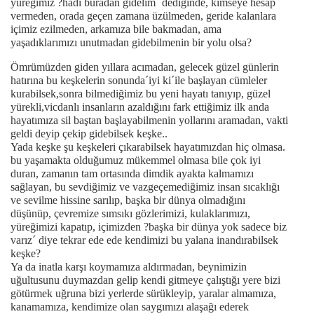
yüreğimiz ?hadi buradan gidelim´ dediğinde, kimseye hesap
vermeden, orada geçen zamana üzülmeden, geride kalanlara
içimiz ezilmeden, arkamıza bile bakmadan, ama
yaşadıklarımızı unutmadan gidebilmenin bir yolu olsa?
Ömrümüzden giden yıllara acımadan, gelecek güzel günlerin
hatırına bu keşkelerin sonunda´iyi ki´ile başlayan cümleler
kurabilsek,sonra bilmediğimiz bu yeni hayatı tanıyıp, güzel
yürekli,vicdanlı insanların azaldığını fark ettiğimiz ilk anda
hayatımıza sil baştan başlayabilmenin yollarını aramadan, vakti
geldi deyip çekip gidebilsek keşke..
Yada keşke şu keşkeleri çıkarabilsek hayatımızdan hiç olmasa.
bu yaşamakta olduğumuz mükemmel olmasa bile çok iyi
duran, zamanın tam ortasında dimdik ayakta kalmamızı
sağlayan, bu sevdiğimiz ve vazgeçemediğimiz insan sıcaklığı
ve sevilme hissine sarılıp, başka bir dünya olmadığını
düşünüp, çevremize sımsıkı gözlerimizi, kulaklarımızı,
yüreğimizi kapatıp, içimizden ?başka bir dünya yok sadece biz
varız´ diye tekrar ede ede kendimizi bu yalana inandırabilsek
keşke?
Ya da inatla karşı koymamıza aldırmadan, beynimizin
uğultusunu duymazdan gelip kendi gitmeye çalıştığı yere bizi
götürmek uğruna bizi yerlerde sürükleyip, yaralar almamıza,
kanamamıza, kendimize olan saygımızı alaşağı ederek