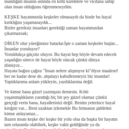
inandığım insanın aslında en kötü karektere ve vicdana sahip
olan insan olduğunu öğrenmeseydim.
KEŞKE hayatımızda keşkeler olmasaydı da bizde bu hayal
kırıklığını yaşamasaydık...
Bizler gereksiz insanları gerektiği zaman hayatımızdan
çıkarmazsak;
DİKEN olur yüreğimize batarlar.İşte o zaman keşkeler başlar...
İnsanlar yoruluyor?
Yoruldukça güçsüz oluyor. Bu hayat hep böyle devam edecek
yaşadığın sürece de hayat böyle olacak çünkü dünya
dönüyor...
Hayata bağıra çağıra "İnsan nelere alışmıyor ki"diyor maalesef
her ne kadar dese de, alışmayı kabullenmeyiz biz insanlar!
Yaptıklarıma anlam yükleyin, yazdıklarıma değil.
Ve kimse bana güzel yazmışsın demesin. Kötü
yaşanmışlıkların yarattığı hiç bir şey güzel olamaz çünkü
gerçeği verin bana, hayallerinizi değil. Benim yeterince hayal
kırığım var... Beni uzaktan izlemekle Bu fırtınanın şiddetini
kimse anlayamaz...
Bazen insan keşke der keşke bir yolu olsa da başka bir hayatın
tam ortasında olabilsek, keşke vakti geldiğinde ya da