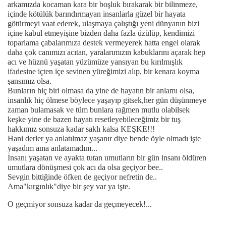
arkamızda kocaman kara bir boşluk bırakarak bir bilinmeze,
içinde kötülük barındırmayan insanlarla güzel bir hayata
götürmeyi vaat ederek, ulaşmaya çalıştığı yeni dünyanın bizi
içine kabul etmeyişine bizden daha fazla üzülüp, kendimizi
toparlama çabalarımıza destek vermeyerek hatta engel olarak
daha çok canımızı acıtan, yaralarımızın kabuklarını açarak hep
acı ve hüznü yaşatan yüzümüze yansıyan bu kırılmışlık
ifadesine içten içe sevinen yüreğimizi alıp, bir kenara koyma
şansımız olsa.
Bunların hiç biri olmasa da yine de hayatın bir anlamı olsa,
insanlık hiç ölmese böylece yaşayıp gitsek,her gün düşünmeye
zaman bulamasak ve tüm bunlara rağmen mutlu olabilsek
keşke yine de bazen hayatı resetleyebileceğimiz bir tuş
hakkımız sonsuza kadar saklı kalsa KEŞKE!!!
Hani derler ya anlatılmaz yaşanır diye bende öyle olmadı işte
yaşadım ama anlatamadım...
İnsanı yaşatan ve ayakta tutan umutların bir gün insanı öldüren
umutlara dönüşmesi çok acı da olsa geçiyor bee..
Sevgin bittiğinde öfken de geçiyor nefretin de..
Ama"kırgınlık"diye bir şey var ya işte.
O geçmiyor sonsuza kadar da geçmeyecek!...