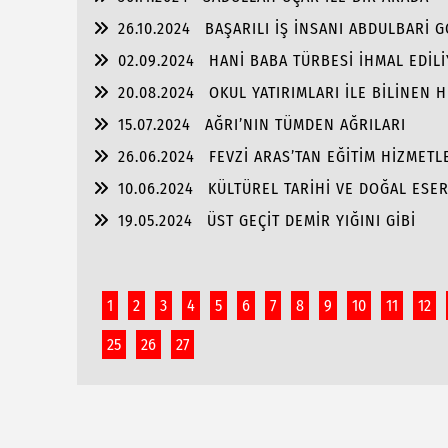
26.10.2024
BAŞARILI İŞ İNSANI ABDULBARİ 
02.09.2024
HANİ BABA TÜRBESİ İHMAL EDİL
20.08.2024
OKUL YATIRIMLARI İLE BİLİNEN
PORTRE…
15.07.2024
AĞRI’NIN TÜMDEN AĞRILARI
26.06.2024
FEVZİ ARAS’TAN EĞİTİM HİZMET
10.06.2024
KÜLTÜREL TARİHİ VE DOĞAL ESER
19.05.2024
ÜST GEÇİT DEMİR YIĞINI GİBİ
1
2
3
4
5
6
7
8
9
10
11
12
25
26
27