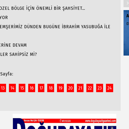
GOZEL BÖLGE İÇİN ÖNEMLİ BİR ŞAHSİYET…
A
İYOR
0
 HEMŞERİMİZ DÜNDEN BUGÜNE İBRAHİM YASUBUĞA İLE
LERİNE DEVAM
LER SAHİPSİZ Mİ?
Sayfa:
13
14
15
16
17
18
19
20
21
22
23
24