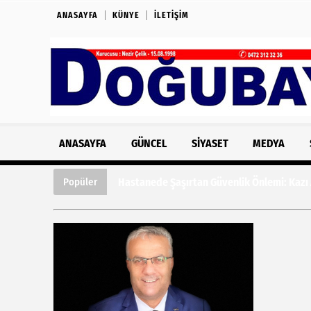
ANASAYFA
KÜNYE
İLETIŞIM
ANASAYFA
GÜNCEL
SIYASET
MEDYA
Hastanede Şaşırtan Güvenlik Önlemi: Kazı
Popüler