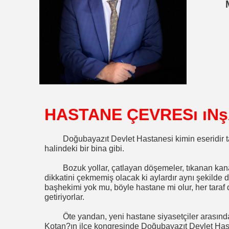
HASTANE ÇEVRESı ıNş
Doğubayazıt Devlet Hastanesi kimin eseridir t
halindeki bir bina gibi.
Bozuk yollar, çatlayan döşemeler, tıkanan kana
dikkatini çekmemiş olacak ki aylardır aynı şekilde d
başhekimi yok mu, böyle hastane mi olur, her taraf d
getiriyorlar.
Öte yandan, yeni hastane siyasetçiler arasınd
Kotan?ın ilçe kongresinde Doğubayazıt Devlet Hast