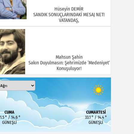
Hüseyin DEMİR
SANDIK SONUÇLARINDAKİ MESAJ NET!
VATANDAŞ,
Mahsun Şahin
Sakın Duyulmasın: Şehrimizde ‘Medeniyet’
Konuşuluyor!
MEHMET KOÇ
DOĞUBAYAZIT ASLINDA BİR İNANÇ
CUMA
CUMARTESI
MERKEZİDİR
1.5 ° / 14.6 °
33.1 ° / 14.4 °
GÜNEŞLI
GÜNEŞLI