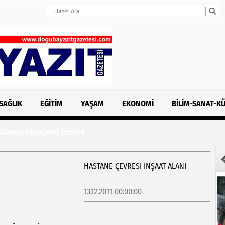
SAĞLIK
EĞITIM
YAŞAM
EKONOMI
BILIM-SANAT-K
 Alanına Pimapenli Çözüm!
HASTANE ÇEVRESI INŞAAT ALANI
13.12.2011 00:00:00