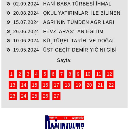
02.09.2024
HANİ BABA TÜRBESİ İHMAL
EDİLİYOR
20.08.2024
OKUL YATIRIMLARI İLE BİLİNEN
HEMŞERİMİZ DÜNDEN BUGÜNE İBRAHİM
15.07.2024
AĞRI’NIN TÜMDEN AĞRILARI
YASUBUĞA İLE PORTRE…
26.06.2024
FEVZİ ARAS’TAN EĞİTİM
HİZMETLERİNE DEVAM
10.06.2024
KÜLTÜREL TARİHİ VE DOĞAL
ESERLER SAHİPSİZ Mİ?
19.05.2024
ÜST GEÇİT DEMİR YIĞINI GİBİ
Sayfa:
1
2
3
4
5
6
7
8
9
10
11
12
13
14
15
16
17
18
19
20
21
22
23
24
25
26
27