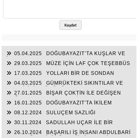
Kaydet
05.04.2025
DOĞUBAYAZIT’TA KUŞLAR VE
İNSANLAR
29.03.2025
MÜZE İÇİN LAF ÇOK TEŞEBBÜS
YOK
17.03.2025
YOLLARI BİR DE SONDAN
BAŞLAYIN!...
04.03.2025
GÜMRÜKTEKİ SIKINTILAR VE
BEN BİLİRİM GÜDÜMÜ
27.01.2025
BİŞAR ÇOKTİN İLE DEĞİŞEN
DOĞUBAYAZIT’IN ÇEHRESİ
16.01.2025
DOĞUBAYAZIT'TA İKİLEM
YAŞAM
08.12.2024
SULUÇEM SAZLIĞI
30.11.2024
SADULLAH UÇAR İLE BİR
ARADA
26.10.2024
BAŞARILI İŞ İNSANI ABDULBARİ
GOZEL BÖLGE İÇİN ÖNEMLİ BİR ŞAHSİYET…