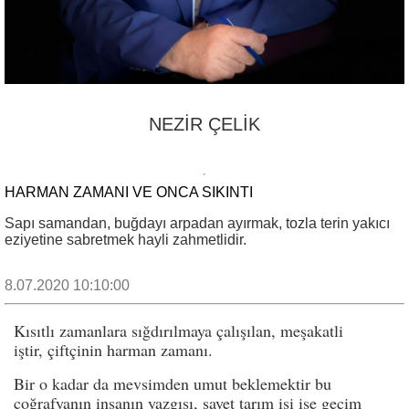
NEZİR ÇELİK
HARMAN ZAMANI VE ONCA SIKINTI
Sapı samandan, buğdayı arpadan ayırmak, tozla terin yakıcı
eziyetine sabretmek hayli zahmetlidir.
8.07.2020 10:10:00
Kısıtlı zamanlara sığdırılmaya çalışılan, meşakatli
iştir, çiftçinin harman zamanı.
Bir o kadar da mevsimden umut beklemektir bu
coğrafyanın insanın yazgısı, şayet tarım işi ise geçim