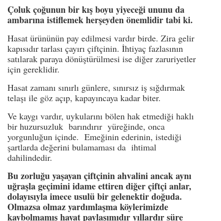
Çoluk çoğunun bir kış boyu yiyeceği ununu da
ambarına istiflemek herşeyden önemlidir tabi ki.
Hasat ürününün pay edilmesi vardır birde. Zira gelir
kapısıdır tarlası çayırı çiftçinin. İhtiyaç fazlasının
satılarak paraya dönüştürülmesi ise diğer zaruriyetler
için gereklidir.
Hasat zamanı sınırlı günlere, sınırsız iş sığdırmak
telaşı ile göz açıp, kapayıncaya kadar biter.
Ve kaygı vardır, uykularını bölen hak etmediği haklı
bir huzursuzluk barındırır yüreğinde, onca
yorgunluğun içinde. Emeğinin ederinin, istediği
şartlarda değerini bulamaması da ihtimal
dahilindedir.
Bu zorluğu yaşayan çiftçinin ahvalini ancak aynı
uğraşla geçimini idame ettiren diğer çiftçi anlar,
dolayısıyla imece usulü bir gelenektir doğuda.
Olmazsa olmaz yardımlaşma köylerimizde
kaybolmamış hayat paylaşımıdır yıllardır süre