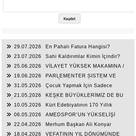
Kaydet
29.07.2026
En Pahalı Fatura Hangisi?
23.07.2026
Sahi Kaldırımlar Kimin İçindir?
25.06.2026
VİLAYET YÜKSEK MAKAMINA /
BEYAZIT
19.06.2026
PARLEMENTER SISTEM VE
CUMHURBAŞKANLIĞI SİSTEMI ÜZERİNDE
31.05.2026
Çocuk Yapmak İçin Sadece
DEĞERLENDIRME
Nasihat Yetmez
21.05.2026
KEŞKE BÜYÜKLERİMİZ DE BU
GÜNLERİ YAŞAYABİLSEYDİ
10.05.2026
Kürt Edebiyatının 170 Yıllık
Mirası
06.05.2026
AMEDSPOR’UN YÜKSELİŞİ
22.04.2026
Merhum Başkan Ali Konyar
18.04.2026
VEFATININ YIL DÖNÜMÜNDE