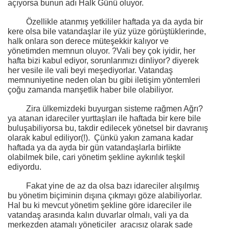
açıyorsa bunun adı Halk Günü oluyor.
Özellikle atanmış yetkililer haftada ya da ayda bir
kere olsa bile vatandaşlar ile yüz yüze görüştüklerinde,
halk onlara son derece müteşekkir kalıyor ve
yönetimden memnun oluyor. ?Vali bey çok iyidir, her
hafta bizi kabul ediyor, sorunlarımızı dinliyor? diyerek
her vesile ile vali beyi meşediyorlar. Vatandaş
memnuniyetine neden olan bu gibi iletişim yöntemleri
çoğu zamanda manşetlik haber bile olabiliyor.
Zira ülkemizdeki buyurgan sisteme rağmen Ağrı?
ya atanan idareciler yurttaşları ile haftada bir kere bile
buluşabiliyorsa bu, takdir edilecek yönetsel bir davranış
olarak kabul ediliyor(!).
Çünkü yakın zamana kadar
haftada ya da ayda bir gün vatandaşlarla birlikte
olabilmek bile, cari yönetim şekline aykırılık teşkil
ediyordu.
Fakat yine de az da olsa bazı idareciler alışılmış
bu yönetim biçiminin dışına çıkmayı göze alabiliyorlar.
Hal bu ki mevcut yönetim şekline göre idareciler ile
vatandaş arasında kalın duvarlar olmalı, vali ya da
merkezden atamalı yöneticiler
aracısız olarak sade