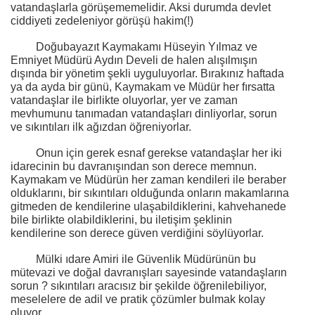
vatandaşlarla görüşememelidir. Aksi durumda devlet
ciddiyeti zedeleniyor görüşü hakim(!)
Doğubayazıt Kaymakamı Hüseyin Yılmaz ve
Emniyet Müdürü Aydın Develi de halen alışılmışın
dışında bir yönetim şekli uyguluyorlar. Bırakınız haftada
ya da ayda bir günü, Kaymakam ve Müdür her fırsatta
vatandaşlar ile birlikte oluyorlar, yer ve zaman
mevhumunu tanımadan vatandaşları dinliyorlar, sorun
ve sıkıntıları ilk ağızdan öğreniyorlar.
Onun için gerek esnaf gerekse vatandaşlar her iki
idarecinin bu davranışından son derece memnun.
Kaymakam ve Müdürün her zaman kendileri ile beraber
olduklarını, bir sıkıntıları olduğunda onların makamlarına
gitmeden de kendilerine ulaşabildiklerini, kahvehanede
bile birlikte olabildiklerini, bu iletişim şeklinin
kendilerine son derece güven verdiğini söylüyorlar.
Mülki ıdare Amiri ile Güvenlik Müdürünün bu
mütevazi ve doğal davranışları sayesinde vatandaşların
sorun ? sıkıntıları aracısız bir şekilde öğrenilebiliyor,
meselelere de adil ve pratik çözümler bulmak kolay
oluyor.