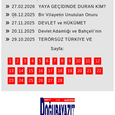
RAHMET VE MİNNETLE
27.02.2026
YAYA GEÇİDİNDE DURAN KİM?
06.12.2025
Bir Vilayetin Unutulan Onuru
DOĞUBAYAZIT YENİDEN İL OLMALIDIR
27.11.2025
DEVLET ve HÜKÜMET
20.11.2025
Devlet Adamlığı ve Bahçeli’nin
Tarihi Çıkışı
29.10.2025
TERÖRSÜZ TÜRKİYE VE
DEVLET AKLI
Sayfa:
1
2
3
4
5
6
7
8
9
10
11
12
13
14
15
16
17
18
19
20
21
22
23
24
25
26
27
28