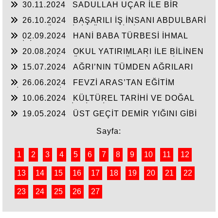
30.11.2024
SADULLAH UÇAR İLE BİR
ARADA
26.10.2024
BAŞARILI İŞ İNSANI ABDULBARİ
GOZEL BÖLGE İÇİN ÖNEMLİ BİR ŞAHSİYET…
02.09.2024
HANİ BABA TÜRBESİ İHMAL
EDİLİYOR
20.08.2024
OKUL YATIRIMLARI İLE BİLİNEN
HEMŞERİMİZ DÜNDEN BUGÜNE İBRAHİM
15.07.2024
AĞRI’NIN TÜMDEN AĞRILARI
YASUBUĞA İLE PORTRE…
26.06.2024
FEVZİ ARAS’TAN EĞİTİM
HİZMETLERİNE DEVAM
10.06.2024
KÜLTÜREL TARİHİ VE DOĞAL
ESERLER SAHİPSİZ Mİ?
19.05.2024
ÜST GEÇİT DEMİR YIĞINI GİBİ
Sayfa:
1
2
3
4
5
6
7
8
9
10
11
12
13
14
15
16
17
18
19
20
21
22
23
24
25
26
27