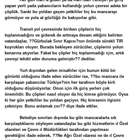
yapan yerli yada yabancıların kullandığı yolun çevresi adeta bir
çöplük. Sanki bu yoldan geçen yetkililer hiç bu manzarayı
görmüyor ve yola at gözlüğü ile bakıyorlar gibi.
Transit yol çevresinde biriken çöplerin hiç
toplanmadığını ve giderek de artmaya devam ettiğini belirten
vatandaşlar, ??Gürbulak Sınır Kapısı?nın önünde sürekli TIR
kuyrukları oluyor. Burada bekleyen sürücüler, çöplerini yolun
kenarına atıyorlar. Fakat bu çöpler hiç toplanmadığı için, artık
çevreyi tehdit eder duruma gelmiştir?? dediler.
Yurt dışından gelen misafirler için bunun kötü bir
görüntü olduğunu ifade eden sürücüler ise, ??bu manzara ile
karşılaşan yabancılar Türkiye?nin her tarafının böyle kirli
olduğunu düşünüyorlar. Onun için ilk giriş yerleri çok
önemlidir. Bu çöpleri nasıl oluyor da hiç kimse görmüyor. Oysa
ki her gün yetkililer bu yoldan geçiyor. Hiç kimsenin ilgisini
çekmiyor. Bunu anlamak zor?? diye ifade ettiler.
Belediye sınırları dışında bu gibi manzaralarla sık
karşılaştıklarını söyleyen vatandaşlar bu gibi hizmetlerin ıl Özel
ıdareleri ve Çevre ıl Müdürlükleri tarafından yapılması
gerektiğini ifade ederek, ??Ne Ağrı Özel ıdaresi ne de ıl Çevre