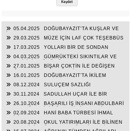
Kaydet
05.04.2025
DOĞUBAYAZIT’TA KUŞLAR VE
İNSANLAR
29.03.2025
MÜZE İÇİN LAF ÇOK TEŞEBBÜS
YOK
17.03.2025
YOLLARI BİR DE SONDAN
BAŞLAYIN!...
04.03.2025
GÜMRÜKTEKİ SIKINTILAR VE
BEN BİLİRİM GÜDÜMÜ
27.01.2025
BİŞAR ÇOKTİN İLE DEĞİŞEN
DOĞUBAYAZIT’IN ÇEHRESİ
16.01.2025
DOĞUBAYAZIT'TA İKİLEM
YAŞAM
08.12.2024
SULUÇEM SAZLIĞI
30.11.2024
SADULLAH UÇAR İLE BİR
ARADA
26.10.2024
BAŞARILI İŞ İNSANI ABDULBARİ
GOZEL BÖLGE İÇİN ÖNEMLİ BİR ŞAHSİYET…
02.09.2024
HANİ BABA TÜRBESİ İHMAL
EDİLİYOR
20.08.2024
OKUL YATIRIMLARI İLE BİLİNEN
HEMŞERİMİZ DÜNDEN BUGÜNE İBRAHİM