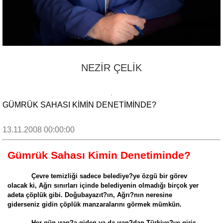
NEZİR ÇELİK
GÜMRÜK SAHASI KIMIN DENETIMINDE?
13.11.2008 00:00:00
Gümrük Sahası Kimin Denetiminde?
Çevre temizliği sadece belediye?ye özgü bir görev
olacak ki, Ağrı sınırları içinde belediyenin olmadığı birçok yer
adeta çöplük gibi. Doğubayazıt?ın, Ağrı?nın neresine
giderseniz gidin çöplük manzaralarını görmek mümkün.
Her gün ıran?a giden ya da ıran?dan Türkiye?ye giriş