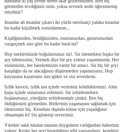
hainsiniz ki yaş yerine nefret akar gözlerinizden. Ben hiç
görmedim sevdiğinizi sizin, yoksa sevmek nedir öğrenmemiş
miydiniz?
İnsanlar ah insanlar çıkarcı iki yüzlü menfaatçi yalaka insanlar
bu kadar küçülmek zorundamısın...
Kişiliğinizden, benliğinizden, onurunuzdan, gururunuzdan
vazgeçmek size göre bu kadar basit mi?
Hep isteklerinizde boğulursunuz siz!. Siz istemekten başka bir
şey bilmezsiniz. Vermek diye bir şey yoktur yaşantınızda. Her
sözünüzün, her hareketinizin vardır bir amacı. Siz hiç bir şeyi
karşılığın da ne alacağınızı düşünmeden yapmazsınız. Hep
kuyusunu kazarsınız size gülen ve sizi sevenlerin.
İyilik kisvesi, iyilik tası içinde verirsiniz kötülüklerinizi. Altın
kupa içinde sunarsınız zehrinizi. Siz zehirlemekten
hoşlanırsınız, yüreğiniz zehirlenmiştir çünkü. Ben hiç
öldüğünüzü görmedim. Birilerinin yaşamasını sağlamak için
ölmezsiniz hiç. Kendiniz dışında kimse için yaşadığınız
olmamıştır ki! Siz gösterişi seversiniz.
Yürekte saklı tutulan masum duyguların varlığından haberiniz
yoktur. Keşke her şeyi hissettiğiniz gibi yapsaydınız, kendiniz