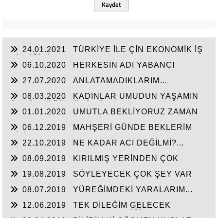
Kaydet
24.01.2021
TÜRKİYE İLE ÇİN EKONOMİK İŞ
BİRLİĞİNİ ARTTIRMALI
06.10.2020
HERKESİN ADI YABANCI
27.07.2020
ANLATAMADIKLARIM…
08.03.2020
KADINLAR UMUDUN YAŞAMIN
ÖZGÜRLÜĞÜN ÖZÜDÜR...
01.01.2020
UMUTLA BEKLİYORUZ ZAMAN
NE ZAMAN...
06.12.2019
MAHŞERİ GÜNDE BEKLERİM
SİZİ...
22.10.2019
NE KADAR ACI DEĞİLMİ?...
08.09.2019
KIRILMIŞ YERİNDEN ÇOK
ACIYOR CANIM...
19.08.2019
SÖYLEYECEK ÇOK ŞEY VAR
AMA TAKATİM YOK. YORGUNUM...!
08.07.2019
YÜREĞİMDEKİ YARALARIM...
12.06.2019
TEK DİLEĞİM GELECEK
HAYATIN HERKESE HAK ETTİĞİ HAYATI