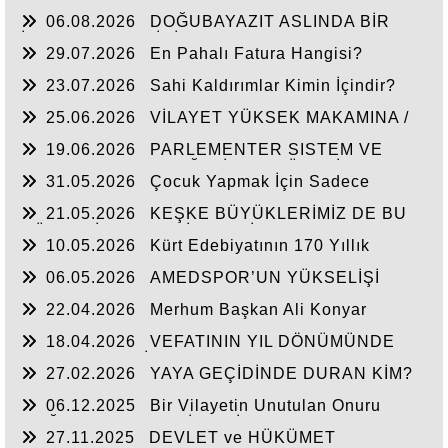
06.08.2026
DOĞUBAYAZIT ASLINDA BİR
İNANÇ MERKEZİDİR
29.07.2026
En Pahalı Fatura Hangisi?
23.07.2026
Sahi Kaldırımlar Kimin İçindir?
25.06.2026
VİLAYET YÜKSEK MAKAMINA /
BEYAZIT
19.06.2026
PARLEMENTER SISTEM VE
CUMHURBAŞKANLIĞI SİSTEMI ÜZERİNDE
31.05.2026
Çocuk Yapmak İçin Sadece
DEĞERLENDIRME
Nasihat Yetmez
21.05.2026
KEŞKE BÜYÜKLERİMİZ DE BU
GÜNLERİ YAŞAYABİLSEYDİ
10.05.2026
Kürt Edebiyatının 170 Yıllık
Mirası
06.05.2026
AMEDSPOR’UN YÜKSELİŞİ
22.04.2026
Merhum Başkan Ali Konyar
18.04.2026
VEFATININ YIL DÖNÜMÜNDE
RAHMET VE MİNNETLE
27.02.2026
YAYA GEÇİDİNDE DURAN KİM?
06.12.2025
Bir Vilayetin Unutulan Onuru
DOĞUBAYAZIT YENİDEN İL OLMALIDIR
27.11.2025
DEVLET ve HÜKÜMET