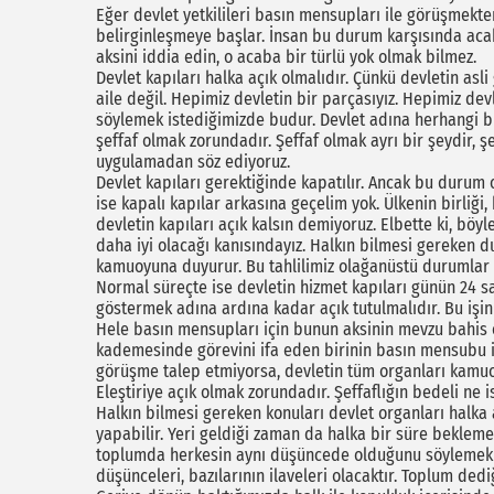
Eğer devlet yetkilileri basın mensupları ile görüşmekte
belirginleşmeye başlar. İnsan bu durum karşısında aca
aksini iddia edin, o acaba bir türlü yok olmak bilmez.
Devlet kapıları halka açık olmalıdır. Çünkü devletin asli 
aile değil. Hepimiz devletin bir parçasıyız. Hepimiz dev
söylemek istediğimizde budur. Devlet adına herhangi b
şeffaf olmak zorundadır. Şeffaf olmak ayrı bir şeydir, ş
uygulamadan söz ediyoruz.
Devlet kapıları gerektiğinde kapatılır. Ancak bu durum
ise kapalı kapılar arkasına geçelim yok. Ülkenin birliğ
devletin kapıları açık kalsın demiyoruz. Elbette ki, böy
daha iyi olacağı kanısındayız. Halkın bilmesi gereken du
kamuoyuna duyurur. Bu tahlilimiz olağanüstü durumlar i
Normal süreçte ise devletin hizmet kapıları günün 24 sa
göstermek adına ardına kadar açık tutulmalıdır. Bu işin
Hele basın mensupları için bunun aksinin mevzu bahis 
kademesinde görevini ifa eden birinin basın mensubu i
görüşme talep etmiyorsa, devletin tüm organları kamu
Eleştiriye açık olmak zorundadır. Şeffaflığın bedeli ne
Halkın bilmesi gereken konuları devlet organları halka 
yapabilir. Yeri geldiği zaman da halka bir süre beklemes
toplumda herkesin aynı düşüncede olduğunu söylemek mü
düşünceleri, bazılarının ilaveleri olacaktır. Toplum dediğ