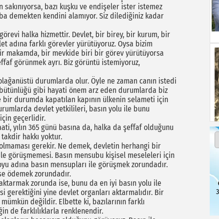
n sakınıyorsa, bazı kuşku ve endişeler ister istemez
ba demekten kendini alamıyor. Siz dilediğiniz kadar
görevi halka hizmettir. Devlet, bir birey, bir kurum, bir
let adına farklı görevler yürütüyoruz. Oysa bizim
ir makamda, bir mevkide biri bir görev yürütüyorsa
effaf görünmek ayrı. Biz görüntü istemiyoruz,
 olağanüstü durumlarda olur. Öyle ne zaman canın istedi
i, bütünlüğü gibi hayati önem arz eden durumlarda biz
le bir durumda kapatılan kapının ülkenin selameti için
rumlarda devlet yetkilileri, basın yolu ile bunu
çin geçerlidir.
ati, yılın 365 günü basına da, halka da şeffaf olduğunu
 takdir hakkı yoktur.
olmaması gerekir. Ne demek, devletin herhangi bir
le görüşmemesi. Basın mensubu kişisel meseleleri için
oyu adına basın mensupları ile görüşmek zorundadır.
 ise ödemek zorundadır.
aktarmak zorunda ise, bunu da en iyi basın yolu ile
3
i gerektiğini yine devlet organları aktarmalıdır. Bir
mkün değildir. Elbette ki, bazılarının farklı
in de farklılıklarla renklenendir.