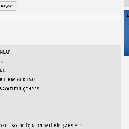
Kaydet
A
0
ANLAR
OK
!...
 BİLİRİM GÜDÜMÜ
BAYAZIT’IN ÇEHRESİ
GOZEL BÖLGE İÇİN ÖNEMLİ BİR ŞAHSİYET…