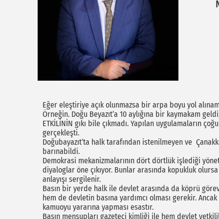
Eğer eleştiriye açık olunmazsa bir arpa boyu yol alınam
Örneğin. Doğu Beyazıt’a 10 aylığına bir kaymakam geldi,
ETKİLİNİN gıkı bile çıkmadı. Yapılan uygulamaların çoğu
gerçekleşti.
Doğubayazıt’ta halk tarafından istenilmeyen ve Çanak
barınabildi.
Demokrasi mekanizmalarının dört dörtlük işlediği yönet
diyaloglar öne çıkıyor. Bunlar arasında kopukluk olurs
anlayışı sergilenir.
Basın bir yerde halk ile devlet arasında da köprü görevi
hem de devletin basına yardımcı olması gerekir. Anca
kamuoyu yararına yapması esastır.
Basın mensupları gazeteci kimliği ile hem devlet yetkilile