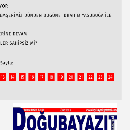
İYOR
 HEMŞERİMİZ DÜNDEN BUGÜNE İBRAHİM YASUBUĞA İLE
LERİNE DEVAM
LER SAHİPSİZ Mİ?
Sayfa:
13
14
15
16
17
18
19
20
21
22
23
24