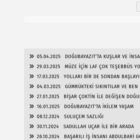
05.04.2025
DOĞUBAYAZIT’TA KUŞLAR VE İNS
29.03.2025
MÜZE İÇİN LAF ÇOK TEŞEBBÜS Y
17.03.2025
YOLLARI BİR DE SONDAN BAŞLAYIN
04.03.2025
GÜMRÜKTEKİ SIKINTILAR VE BEN
27.01.2025
BİŞAR ÇOKTİN İLE DEĞİŞEN DOĞU
16.01.2025
DOĞUBAYAZIT'TA İKİLEM YAŞAM
08.12.2024
SULUÇEM SAZLIĞI
30.11.2024
SADULLAH UÇAR İLE BİR ARADA
26.10.2024
BAŞARILI İŞ İNSANI ABDULBARİ 