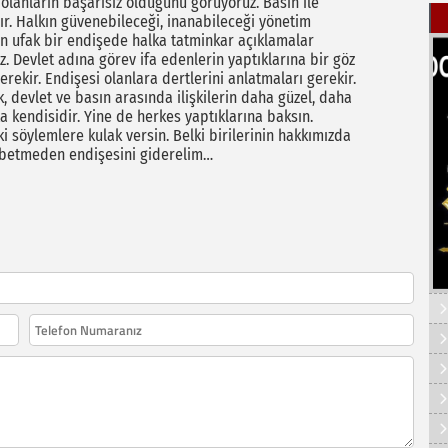
olanların başarısız olduğunu görüyoruz. Basın ile
dır. Halkın güvenebileceği, inanabileceği yönetim
en ufak bir endişede halka tatminkar açıklamalar
z. Devlet adına görev ifa edenlerin yaptıklarına bir göz
ekir. Endişesi olanlara dertlerini anlatmaları gerekir.
lk, devlet ve basın arasında ilişkilerin daha güzel, daha
 ta kendisidir. Yine de herkes yaptıklarına baksın.
öylemlere kulak versin. Belki birilerinin hakkımızda
aybetmeden endişesini giderelim…