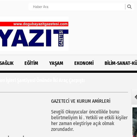
SAĞLIK
EĞITIM
YAŞAM
EKONOMI
BILIM-SANAT-K
n İşleri Şantiyesi Önünde İki Araç Çarpıştı
GAZETECİ VE KURUM AMİRLERİ
Sevgili Okuyucular öncellikle bunu
belirtmeliyim ki . Yetkili ve etkili kişiler
her zaman eleştiriye açık olmak
zorundadır.