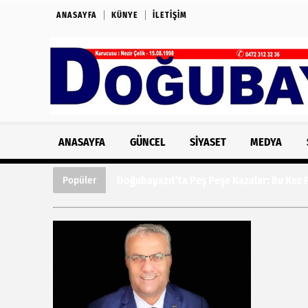
ANASAYFA
KÜNYE
İLETIŞIM
ANASAYFA
GÜNCEL
SIYASET
MEDYA
Doğubayazıt’ta Peş Peşe Kazalar: Bu Kez Fe
Popüler