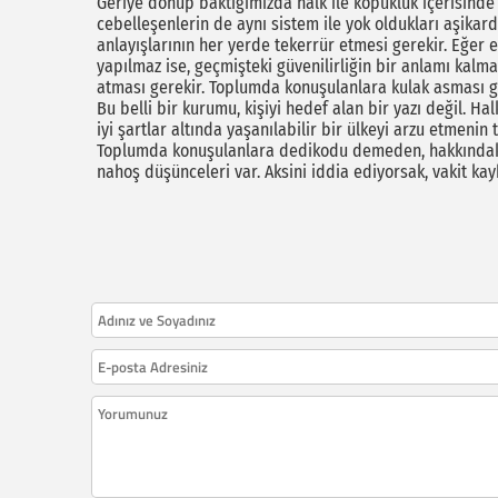
Geriye dönüp baktığımızda halk ile kopukluk içerisinde 
cebelleşenlerin de aynı sistem ile yok oldukları aşikar
anlayışlarının her yerde tekerrür etmesi gerekir. Eğer 
yapılmaz ise, geçmişteki güvenilirliğin bir anlamı kalma
atması gerekir. Toplumda konuşulanlara kulak asması ger
Bu belli bir kurumu, kişiyi hedef alan bir yazı değil. Ha
iyi şartlar altında yaşanılabilir bir ülkeyi arzu etmenin
Toplumda konuşulanlara dedikodu demeden, hakkındaki s
nahoş düşünceleri var. Aksini iddia ediyorsak, vakit k