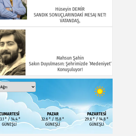
Hüseyin DEMİR
SANDIK SONUÇLARINDAKİ MESAJ NET!
VATANDAŞ,
Mahsun Şahin
Sakın Duyulmasın: Şehrimizde ‘Medeniyet’
Konuşuluyor!
MEHMET KOÇ
DOĞUBAYAZIT ASLINDA BİR İNANÇ
CUMARTESI
PAZAR
PAZARTESI
MERKEZİDİR
3.1 ° / 14.4 °
32.6 ° / 15.8 °
29.6 ° / 14.8 °
GÜNEŞLI
GÜNEŞLI
GÜNEŞLI