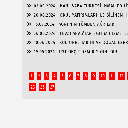
02.09.2024
HANİ BABA TÜRBESİ İHMAL EDİL
20.08.2024
OKUL YATIRIMLARI İLE BİLİNEN
PORTRE…
15.07.2024
AĞRI’NIN TÜMDEN AĞRILARI
26.06.2024
FEVZİ ARAS’TAN EĞİTİM HİZMET
10.06.2024
KÜLTÜREL TARİHİ VE DOĞAL ESER
19.05.2024
ÜST GEÇİT DEMİR YIĞINI GİBİ
1
2
3
4
5
6
7
8
9
10
11
12
25
26
27