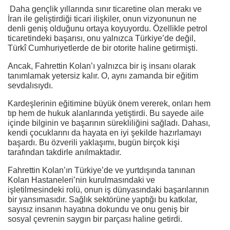
Daha gençlik yıllarında sınır ticaretine olan merakı ve
İran ile geliştirdiği ticari ilişkiler, onun vizyonunun ne
denli geniş olduğunu ortaya koyuyordu. Özellikle petrol
ticaretindeki başarısı, onu yalnızca Türkiye’de değil,
Türkî Cumhuriyetlerde de bir otorite haline getirmişti.
Ancak, Fahrettin Kolan’ı yalnızca bir iş insanı olarak
tanımlamak yetersiz kalır. O, aynı zamanda bir eğitim
sevdalısıydı.
Kardeşlerinin eğitimine büyük önem vererek, onları hem
tıp hem de hukuk alanlarında yetiştirdi. Bu sayede aile
içinde bilginin ve başarının sürekliliğini sağladı. Dahası,
kendi çocuklarını da hayata en iyi şekilde hazırlamayı
başardı. Bu özverili yaklaşımı, bugün birçok kişi
tarafından takdirle anılmaktadır.
Fahrettin Kolan’ın Türkiye’de ve yurtdışında tanınan
Kolan Hastaneleri’nin kurulmasındaki ve
işletilmesindeki rolü, onun iş dünyasındaki başarılarının
bir yansımasıdır. Sağlık sektörüne yaptığı bu katkılar,
sayısız insanın hayatına dokundu ve onu geniş bir
sosyal çevrenin saygın bir parçası haline getirdi.