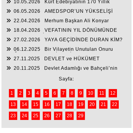
10.05.2026
Kürt Edebiyatının 170 Yıllık
Mirası
06.05.2026
AMEDSPOR’UN YÜKSELİŞİ
22.04.2026
Merhum Başkan Ali Konyar
18.04.2026
VEFATININ YIL DÖNÜMÜNDE
RAHMET VE MİNNETLE
27.02.2026
YAYA GEÇİDİNDE DURAN KİM?
06.12.2025
Bir Vilayetin Unutulan Onuru
DOĞUBAYAZIT YENİDEN İL OLMALIDIR
27.11.2025
DEVLET ve HÜKÜMET
20.11.2025
Devlet Adamlığı ve Bahçeli’nin
Tarihi Çıkışı
Sayfa:
1
2
3
4
5
6
7
8
9
10
11
12
13
14
15
16
17
18
19
20
21
22
23
24
25
26
27
28
29